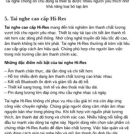
Tai nghe chống ồn chủ động là thiết bị được nhiều người yêu thích nhờ
khả năng loại bỏ tạp âm
5. Tai nghe cao cấp Hi-Res
Tai nghe cao cấp Hi-Res
mang đến trải nghiệm âm thanh chất lượng
vượt trội cho người yêu nhạc. Thiết bị này tái tạo chi tiết âm thanh rõ
nét hơn các dòng phổ thông. Nhờ công nghệ truyền dữ liệu tốc độ cao,
âm thanh không bị nén khi phát. Tai nghe Hi-Res thường đi kèm vật liệu
cao cấp giúp cách âm hiệu quả. Chúng phù hợp cho người làm việc
trong môi trường cần âm thanh chính xác.
Những đặc điểm nổi bật của tai nghe Hi-Res
– Âm thanh chân thực, dải tần rộng và chi tiết hơn.
– Hỗ trợ nhiều định dạng âm thanh chất lượng cao khác nhau.
– Kết nối Bluetooth ổn định và giảm tối đa độ trễ.
– Thiết kế sang trọng, tinh tế và đeo thoải mái lâu dài.
– Pin dung lượng lớn đáp ứng nhu cầu nghe nhạc cả ngày.
Tai nghe Hi-Res không chỉ phục vụ nhu cầu giải trí mà còn đáp ứng
công việc chuyên nghiệp. Chúng giúp người dùng cảm nhận âm nhạc
nguyên bản như trong phòng thu. Khi kết hợp với nguồn phát tương
thích, âm thanh đạt độ trong và chính xác cao. Nhiều hãng nổi tiếng đã
đầu tư mạnh vào dòng tai nghe này. Người dùng nên chọn sản phẩm có
chứng nhận Hi-Res Audio để đảm bảo chất lượng. Việc bảo quản và vệ
sinh đúng cách giúp tai nghe bền và giữ âm thanh ổn định lâu dài.