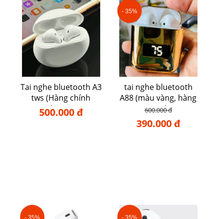
- 35%
Tai nghe bluetooth A3
tai nghe bluetooth
tws (Hàng chính
A88 (màu vàng, hàng
hãng)
cao cấp)
500.000 đ
600.000 đ
390.000 đ
- 35%
- 35%