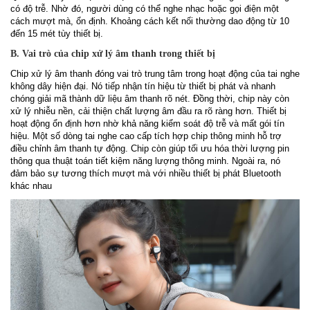
có độ trễ. Nhờ đó, người dùng có thể nghe nhạc hoặc gọi điện một
cách mượt mà, ổn định. Khoảng cách kết nối thường dao động từ 10
đến 15 mét tùy thiết bị.
B. Vai trò của chip xử lý âm thanh trong thiết bị
Chip xử lý âm thanh đóng vai trò trung tâm trong hoạt động của tai nghe
không dây hiện đại. Nó tiếp nhận tín hiệu từ thiết bị phát và nhanh
chóng giải mã thành dữ liệu âm thanh rõ nét. Đồng thời, chip này còn
xử lý nhiễu nền, cải thiện chất lượng âm đầu ra rõ ràng hơn. Thiết bị
hoạt động ổn định hơn nhờ khả năng kiểm soát độ trễ và mất gói tín
hiệu. Một số dòng tai nghe cao cấp tích hợp chip thông minh hỗ trợ
điều chỉnh âm thanh tự động. Chip còn giúp tối ưu hóa thời lượng pin
thông qua thuật toán tiết kiệm năng lượng thông minh. Ngoài ra, nó
đảm bảo sự tương thích mượt mà với nhiều thiết bị phát Bluetooth
khác nhau