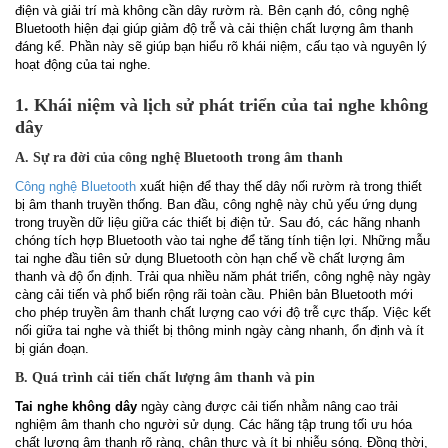
điện và giải trí mà không cần dây rườm rà. Bên cạnh đó, công nghệ
Bluetooth hiện đại giúp giảm độ trễ và cải thiện chất lượng âm thanh
đáng kể. Phần này sẽ giúp bạn hiểu rõ khái niệm, cấu tạo và nguyên lý
hoạt động của tai nghe.
1. Khái niệm và lịch sử phát triển của tai nghe không
dây
A. Sự ra đời của công nghệ Bluetooth trong âm thanh
Công nghệ Bluetooth
xuất hiện để thay thế dây nối rườm rà trong thiết
bị âm thanh truyền thống. Ban đầu, công nghệ này chủ yếu ứng dụng
trong truyền dữ liệu giữa các thiết bị điện tử. Sau đó, các hãng nhanh
chóng tích hợp Bluetooth vào tai nghe để tăng tính tiện lợi. Những mẫu
tai nghe đầu tiên sử dụng Bluetooth còn hạn chế về chất lượng âm
thanh và độ ổn định. Trải qua nhiều năm phát triển, công nghệ này ngày
càng cải tiến và phổ biến rộng rãi toàn cầu. Phiên bản Bluetooth mới
cho phép truyền âm thanh chất lượng cao với độ trễ cực thấp. Việc kết
nối giữa tai nghe và thiết bị thông minh ngày càng nhanh, ổn định và ít
bị gián đoạn.
B. Quá trình cải tiến chất lượng âm thanh và pin
Tai nghe không dây
ngày càng được cải tiến nhằm nâng cao trải
nghiệm âm thanh cho người sử dụng. Các hãng tập trung tối ưu hóa
chất lượng âm thanh rõ ràng, chân thực và ít bị nhiễu sóng. Đồng thời,