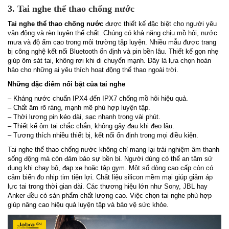
3. Tai nghe thể thao chống nước
Tai nghe thể thao chống nước
được thiết kế đặc biệt cho người yêu
vận động và rèn luyện thể chất. Chúng có khả năng chịu mồ hôi, nước
mưa và độ ẩm cao trong môi trường tập luyện. Nhiều mẫu được trang
bị công nghệ kết nối Bluetooth ổn định và pin bền lâu. Thiết kế gọn nhẹ
giúp ôm sát tai, không rơi khi di chuyển mạnh. Đây là lựa chọn hoàn
hảo cho những ai yêu thích hoạt động thể thao ngoài trời.
Những đặc điểm nổi bật của tai nghe
– Kháng nước chuẩn IPX4 đến IPX7 chống mồ hôi hiệu quả.
– Chất âm rõ ràng, mạnh mẽ phù hợp luyện tập.
– Thời lượng pin kéo dài, sạc nhanh trong vài phút.
– Thiết kế ôm tai chắc chắn, không gây đau khi đeo lâu.
– Tương thích nhiều thiết bị, kết nối ổn định trong mọi điều kiện.
Tai nghe thể thao chống nước không chỉ mang lại trải nghiệm âm thanh
sống động mà còn đảm bảo sự bền bỉ. Người dùng có thể an tâm sử
dụng khi chạy bộ, đạp xe hoặc tập gym. Một số dòng cao cấp còn có
cảm biến đo nhịp tim tiện lợi. Chất liệu silicon mềm mại giúp giảm áp
lực tai trong thời gian dài. Các thương hiệu lớn như Sony, JBL hay
Anker đều có sản phẩm chất lượng cao. Việc chọn tai nghe phù hợp
giúp nâng cao hiệu quả luyện tập và bảo vệ sức khỏe.