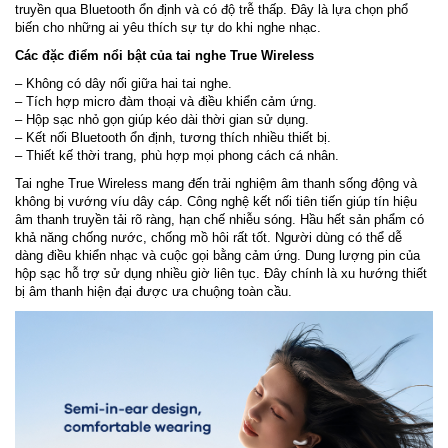
truyền qua Bluetooth ổn định và có độ trễ thấp. Đây là lựa chọn phổ
biến cho những ai yêu thích sự tự do khi nghe nhạc.
Các đặc điểm nổi bật của tai nghe True Wireless
– Không có dây nối giữa hai tai nghe.
– Tích hợp micro đàm thoại và điều khiển cảm ứng.
– Hộp sạc nhỏ gọn giúp kéo dài thời gian sử dụng.
– Kết nối Bluetooth ổn định, tương thích nhiều thiết bị.
– Thiết kế thời trang, phù hợp mọi phong cách cá nhân.
Tai nghe True Wireless mang đến trải nghiệm âm thanh sống động và
không bị vướng víu dây cáp. Công nghệ kết nối tiên tiến giúp tín hiệu
âm thanh truyền tải rõ ràng, hạn chế nhiễu sóng. Hầu hết sản phẩm có
khả năng chống nước, chống mồ hôi rất tốt. Người dùng có thể dễ
dàng điều khiển nhạc và cuộc gọi bằng cảm ứng. Dung lượng pin của
hộp sạc hỗ trợ sử dụng nhiều giờ liên tục. Đây chính là xu hướng thiết
bị âm thanh hiện đại được ưa chuộng toàn cầu.