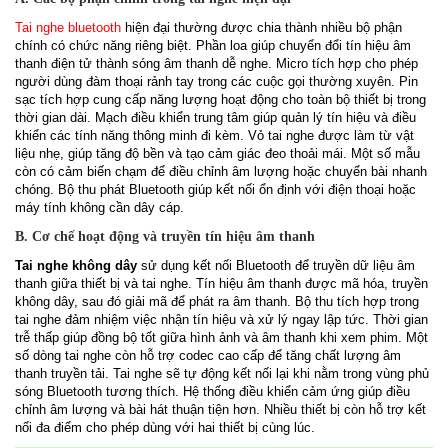
Tai nghe bluetooth
hiện đại thường được chia thành nhiều bộ phận
chính có chức năng riêng biệt. Phần loa giúp chuyển đổi tín hiệu âm
thanh điện tử thành sóng âm thanh dễ nghe. Micro tích hợp cho phép
người dùng đàm thoại rảnh tay trong các cuộc gọi thường xuyên. Pin
sạc tích hợp cung cấp năng lượng hoạt động cho toàn bộ thiết bị trong
thời gian dài. Mạch điều khiển trung tâm giúp quản lý tín hiệu và điều
khiển các tính năng thông minh đi kèm. Vỏ tai nghe được làm từ vật
liệu nhẹ, giúp tăng độ bền và tạo cảm giác đeo thoải mái. Một số mẫu
còn có cảm biến chạm để điều chỉnh âm lượng hoặc chuyển bài nhanh
chóng. Bộ thu phát Bluetooth giúp kết nối ổn định với điện thoại hoặc
máy tính không cần dây cáp.
B. Cơ chế hoạt động và truyền tín hiệu âm thanh
Tai nghe không dây
sử dụng kết nối Bluetooth để truyền dữ liệu âm
thanh giữa thiết bị và tai nghe. Tín hiệu âm thanh được mã hóa, truyền
không dây, sau đó giải mã để phát ra âm thanh. Bộ thu tích hợp trong
tai nghe đảm nhiệm việc nhận tín hiệu và xử lý ngay lập tức. Thời gian
trễ thấp giúp đồng bộ tốt giữa hình ảnh và âm thanh khi xem phim. Một
số dòng tai nghe còn hỗ trợ codec cao cấp để tăng chất lượng âm
thanh truyền tải. Tai nghe sẽ tự động kết nối lại khi nằm trong vùng phủ
sóng Bluetooth tương thích. Hệ thống điều khiển cảm ứng giúp điều
chỉnh âm lượng và bài hát thuận tiện hơn. Nhiều thiết bị còn hỗ trợ kết
nối đa điểm cho phép dùng với hai thiết bị cùng lúc.