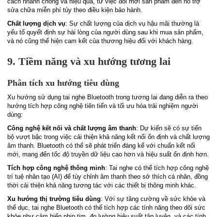
cách nhanh chóng và hiệu quả, từ việc đổi mới sản phẩm đến hỗ trợ
sửa chữa miễn phí tùy theo điều kiện bảo hành.
Chất lượng dịch vụ
: Sự chất lượng của dịch vụ hậu mãi thường là
yếu tố quyết định sự hài lòng của người dùng sau khi mua sản phẩm,
và nó cũng thể hiện cam kết của thương hiệu đối với khách hàng.
9. Tiềm năng và xu hướng tương lai
Phân tích xu hướng tiêu dùng
Xu hướng sử dụng tai nghe Bluetooth trong tương lai đang diễn ra theo
hướng tích hợp công nghệ tiên tiến và tối ưu hóa trải nghiệm người
dùng:
Công nghệ kết nối và chất lượng âm thanh
: Dự kiến sẽ có sự tiến
bộ vượt bậc trong việc cải thiện khả năng kết nối ổn định và chất lượng
âm thanh. Bluetooth có thể sẽ phát triển đáng kể với chuẩn kết nối
mới, mang đến tốc độ truyền dữ liệu cao hơn và hiệu suất ổn định hơn.
Tích hợp công nghệ thông minh
: Tai nghe có thể tích hợp công nghệ
trí tuệ nhân tạo (AI) để tùy chỉnh âm thanh theo sở thích cá nhân, đồng
thời cải thiện khả năng tương tác với các thiết bị thông minh khác.
Xu hướng thị trường tiêu dùng
: Với sự tăng cường về sức khỏe và
thể dục, tai nghe Bluetooth có thể tích hợp các tính năng theo dõi sức
khỏe như cảm biến nhịp tim, đo lường hiệu suất tập luyện, và các tính