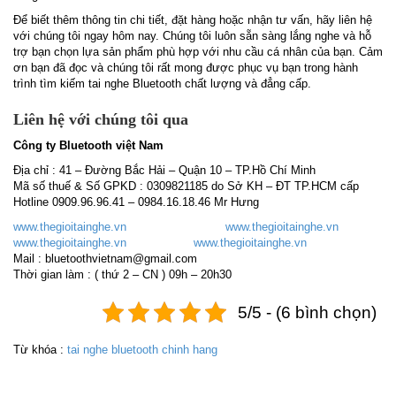
Để biết thêm thông tin chi tiết, đặt hàng hoặc nhận tư vấn, hãy liên hệ
với chúng tôi ngay hôm nay. Chúng tôi luôn sẵn sàng lắng nghe và hỗ
trợ bạn chọn lựa sản phẩm phù hợp với nhu cầu cá nhân của bạn. Cảm
ơn bạn đã đọc và chúng tôi rất mong được phục vụ bạn trong hành
trình tìm kiếm tai nghe Bluetooth chất lượng và đẳng cấp.
Liên hệ với chúng tôi qua
Công ty Bluetooth việt Nam
Địa chỉ : 41 – Đường Bắc Hải – Quận 10 – TP.Hồ Chí Minh
Mã số thuế & Số GPKD : 0309821185 do Sở KH – ĐT TP.HCM cấp
Hotline 0909.96.96.41 – 0984.16.18.46 Mr Hưng
www.thegioitainghe.vn
www.thegioitainghe.vn
www.thegioitainghe.vn
www.thegioitainghe.vn
Mail : bluetoothvietnam@gmail.com
Thời gian làm : ( thứ 2 – CN ) 09h – 20h30
5/5 - (6 bình chọn)
Từ khóa :
tai nghe bluetooth chinh hang