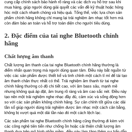
cung cấp chính sách bảo hành rõ ràng và các dịch vụ hỗ trợ sau khi
mua hàng, giúp người dùng giải quyết các vấn đề kỹ thuật hoặc hỏng
hóc một cách nhanh chóng và hiệu quả. Tổng thể, việc lựa chọn sản
phẩm chính hãng không chỉ mang lại trải nghiệm âm nhạc tốt hơn mà
còn đảm bảo an toàn và hỗ trợ toàn diện cho người tiêu dùng.
2. Đặc điểm của tai nghe Bluetooth chính
hãng
Chất lượng âm thanh
Chất lượng âm thanh của tai nghe Bluetooth chính hãng thường là
điểm nhấn quan trọng mà người dùng quan tâm. Điều này bắt nguồn từ
việc các sản phẩm được thiết kế và tinh chỉnh một cách tỉ mỉ để tái tạo
âm thanh chân thực nhất có thể. Trải nghiệm âm thanh từ tai nghe
chính hãng thường có độ chi tiết cao, với âm bass sâu, mạnh mẽ
nhưng không quá áp đặt, âm trung rõ ràng và âm cao sắc nét. Điều này
tạo nên một trải nghiệm nghe nhạc đầy đủ, cảm xúc và sống động hơn
so với các sản phẩm không chính hãng. Sự cân chỉnh tốt giữa các dải
tần số giúp người dùng trải nghiệm được âm nhạc một cách cân bằng,
không bị vượt quá một dải tần nào đó một cách lệch lạc.
Các sản phẩm tai nghe Bluetooth chính hãng cũng thường đi kèm với
các công nghệ tiên tiến như chống ồn hoặc cải thiện chất lượng âm
thanh dựa trên mô hình phần mềm, điều này làm tăng thêm sự hấp dẫn