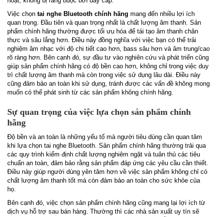
hoạt, không bị ràng buộc bởi dây cáp.
Việc chọn
tai nghe Bluetooth chính hãng
mang đến nhiều lợi ích
quan trọng. Đầu tiên và quan trọng nhất là chất lượng âm thanh. Sản
phẩm chính hãng thường được tối ưu hóa để tái tạo âm thanh chân
thực và sâu lắng hơn. Điều này đồng nghĩa với việc bạn có thể trải
nghiệm âm nhạc với độ chi tiết cao hơn, bass sâu hơn và âm trung/cao
rõ ràng hơn. Bên cạnh đó, sự đầu tư vào nghiên cứu và phát triển cũng
giúp sản phẩm chính hãng có độ bền cao hơn, không chỉ trong việc duy
trì chất lượng âm thanh mà còn trong việc sử dụng lâu dài. Điều này
cũng đảm bảo an toàn khi sử dụng, tránh được các vấn đề không mong
muốn có thể phát sinh từ các sản phẩm không chính hãng.
Sự quan trọng của việc lựa chọn sản phẩm chính
hãng
Độ bền và an toàn là những yếu tố mà người tiêu dùng cần quan tâm
khi lựa chọn tai nghe Bluetooth. Sản phẩm chính hãng thường trải qua
các quy trình kiểm định chất lượng nghiêm ngặt và tuân thủ các tiêu
chuẩn an toàn, đảm bảo rằng sản phẩm đáp ứng các yêu cầu cần thiết.
Điều này giúp người dùng yên tâm hơn về việc sản phẩm không chỉ có
chất lượng âm thanh tốt mà còn đảm bảo an toàn cho sức khỏe của
họ.
Bên cạnh đó, việc chọn sản phẩm chính hãng cũng mang lại lợi ích từ
dịch vụ hỗ trợ sau bán hàng. Thường thì các nhà sản xuất uy tín sẽ