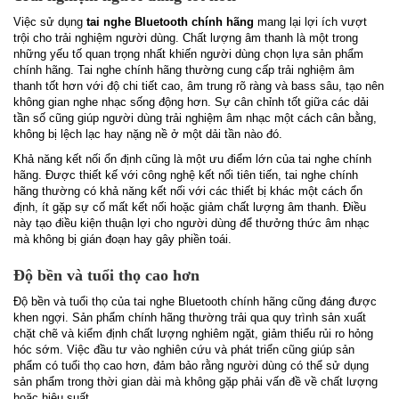
Việc sử dụng
tai nghe Bluetooth chính hãng
mang lại lợi ích vượt
trội cho trải nghiệm người dùng. Chất lượng âm thanh là một trong
những yếu tố quan trọng nhất khiến người dùng chọn lựa sản phẩm
chính hãng. Tai nghe chính hãng thường cung cấp trải nghiệm âm
thanh tốt hơn với độ chi tiết cao, âm trung rõ ràng và bass sâu, tạo nên
không gian nghe nhạc sống động hơn. Sự cân chỉnh tốt giữa các dải
tần số cũng giúp người dùng trải nghiệm âm nhạc một cách cân bằng,
không bị lệch lạc hay nặng nề ở một dải tần nào đó.
Khả năng kết nối ổn định cũng là một ưu điểm lớn của tai nghe chính
hãng. Được thiết kế với công nghệ kết nối tiên tiến, tai nghe chính
hãng thường có khả năng kết nối với các thiết bị khác một cách ổn
định, ít gặp sự cố mất kết nối hoặc giảm chất lượng âm thanh. Điều
này tạo điều kiện thuận lợi cho người dùng để thưởng thức âm nhạc
mà không bị gián đoạn hay gây phiền toái.
Độ bền và tuổi thọ cao hơn
Độ bền và tuổi thọ của tai nghe Bluetooth chính hãng cũng đáng được
khen ngợi. Sản phẩm chính hãng thường trải qua quy trình sản xuất
chặt chẽ và kiểm định chất lượng nghiêm ngặt, giảm thiểu rủi ro hỏng
hóc sớm. Việc đầu tư vào nghiên cứu và phát triển cũng giúp sản
phẩm có tuổi thọ cao hơn, đảm bảo rằng người dùng có thể sử dụng
sản phẩm trong thời gian dài mà không gặp phải vấn đề về chất lượng
hoặc hiệu suất.