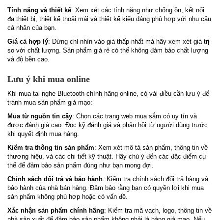
Tính năng và thiết kế
: Xem xét các tính năng như chống ồn, kết nối
đa thiết bị, thiết kế thoải mái và thiết kế kiểu dáng phù hợp với nhu cầu
cá nhân của bạn.
Giá cả hợp lý
: Đừng chỉ nhìn vào giá thấp nhất mà hãy xem xét giá trị
so với chất lượng. Sản phẩm giá rẻ có thể không đảm bảo chất lượng
và độ bền cao.
Lưu ý khi mua online
Khi mua tai nghe Bluetooth chính hãng online, có vài điều cần lưu ý để
tránh mua sản phẩm giả mạo:
Mua từ nguồn tin cậy
: Chọn các trang web mua sắm có uy tín và
được đánh giá cao. Đọc kỹ đánh giá và phản hồi từ người dùng trước
khi quyết định mua hàng.
Kiểm tra thông tin sản phẩm
: Xem xét mô tả sản phẩm, thông tin về
thương hiệu, và các chi tiết kỹ thuật. Hãy chú ý đến các đặc điểm cụ
thể để đảm bảo sản phẩm đúng như bạn mong đợi.
Chính sách đổi trả và bảo hành
: Kiểm tra chính sách đổi trả hàng và
bảo hành của nhà bán hàng. Đảm bảo rằng bạn có quyền lợi khi mua
sản phẩm không phù hợp hoặc có vấn đề.
Xác nhận sản phẩm chính hãng
: Kiểm tra mã vạch, logo, thông tin về
nhà sản xuất để đảm bảo sản phẩm không phải là hàng giả mạo. Nếu