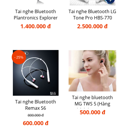
Tai nghe Bluetooth
Tai nghe Bluetooth LG
Plantronics Explorer
Tone Pro HBS-770
110
1.400.000 đ
2.500.000 đ
- 25%
Tai nghe bluetooth
Tai nghe Bluetooth
MG TWS 5 (Hàng
Remax S6
chính hãng TWS)
500.000 đ
800.000 đ
600.000 đ