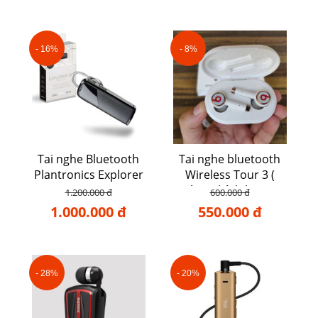
- 16%
- 8%
Tai nghe Bluetooth
Tai nghe bluetooth
Plantronics Explorer
Wireless Tour 3 (
80
Hàng chính hãng )
1.200.000 đ
600.000 đ
1.000.000 đ
550.000 đ
- 28%
- 20%