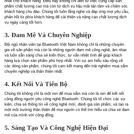
nhất cho khách hàng. Điều này không chỉ đến từ việc cung cấp sản
phẩm chất lượng cao mà còn từ dịch vụ hậu mãi tận tâm và chăm sóc
khách hàng chu đáo. Chúng tôi luôn lắng nghe và đáp ứng mọi yêu cầu,
phản hồi từ phía khách hàng để cải thiện và nâng cao chất lượng dịch
vụ ngày càng tốt hơn.
3. Đam Mê Và Chuyên Nghiệp
Đội ngũ nhân viên tại Bluetooth Việt Nam không chỉ là những chuyên
gia về sản phẩm mà còn là những người đam mê công nghệ, âm nhạc
và luôn sẵn sàng chia sẻ kiến thức, tư vấn nhiệt tình để giúp khách
hàng lựa chọn sản phẩm phù hợp nhất. Với sự am hiểu sâu rộng về
các dòng sản phẩm, chúng tôi cam kết mang đến trải nghiệm mua sắm
chuyên nghiệp và thân thiện nhất.
4. Kết Nối Và Tiến Bộ
Chúng tôi không chỉ là một nơi để mua sắm mà còn là nơi để kết nối
cộng đồng người yêu công nghệ Bluetooth. Chúng tôi tổ chức các sự
kiện, chia sẻ thông tin về công nghệ mới, đánh giá sản phẩm, và tạo ra
một môi trường thân thiện để mọi người có thể tìm hiểu và chia sẻ đam
mê của mình với cộng đồng.
5. Sáng Tạo Và Công Nghệ Hiện Đại