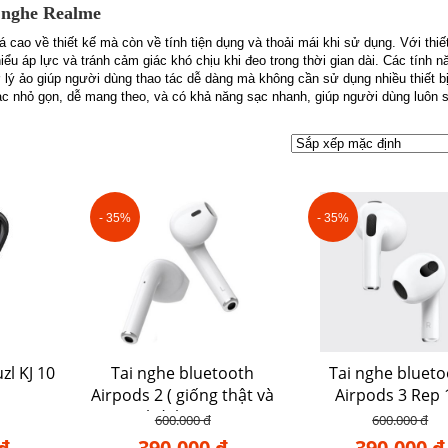
i nghe Realme
cao về thiết kế mà còn về tính tiện dụng và thoải mái khi sử dụng. Với thiế
ểu áp lực và tránh cảm giác khó chịu khi đeo trong thời gian dài. Các tính 
ợ lý ảo giúp người dùng thao tác dễ dàng mà không cần sử dụng nhiều thiết b
c nhỏ gọn, dễ mang theo, và có khả năng sạc nhanh, giúp người dùng luôn 
- 35%
- 35%
zl KJ 10
Tai nghe bluetooth
Tai nghe blueto
Airpods 2 ( giống thật và
Airpods 3 Rep 
chất lượng )
600.000 đ
600.000 đ
 đ
390.000 đ
390.000 đ