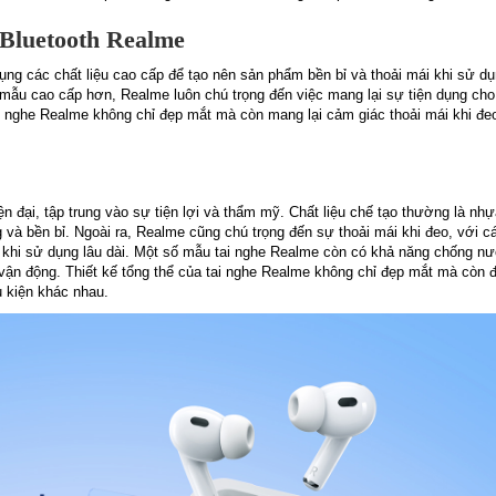
e Bluetooth Realme
dụng các chất liệu cao cấp để tạo nên sản phẩm bền bỉ và thoải mái khi sử d
u cao cấp hơn, Realme luôn chú trọng đến việc mang lại sự tiện dụng ch
ai nghe Realme không chỉ đẹp mắt mà còn mang lại cảm giác thoải mái khi đeo
n đại, tập trung vào sự tiện lợi và thẩm mỹ. Chất liệu chế tạo thường là nh
g và bền bỉ. Ngoài ra, Realme cũng chú trọng đến sự thoải mái khi đeo, với c
ai khi sử dụng lâu dài. Một số mẫu tai nghe Realme còn có khả năng chống n
ận động. Thiết kế tổng thể của tai nghe Realme không chỉ đẹp mắt mà còn
u kiện khác nhau.