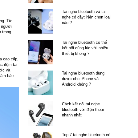
Tai nghe bluetooth và tai
nghe có dây: Nên chọn loại
ụng. Từ
nào ?
o người
 trong
Tai nghe bluetooth có thể
kết nối cùng lúc với nhiều
thiết bị không ?
ựa cao cấp,
ác đệm tai
ước và
Tai nghe bluetooth dùng
 đảm bảo
được cho iPhone và
Android không ?
Cách kết nối tai nghe
bluetooth với điện thoại
nhanh nhất
Top 7 tai nghe bluetooth có