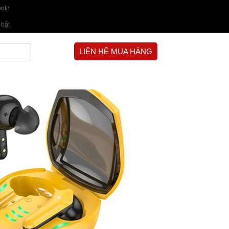
ooth
 bật
LIÊN HỆ MUA HÀNG