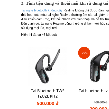
3. Tính tiện dụng và thoải mái khi sử dụng ta
Tai nghe bluetooth không dây
Realme không chỉ được đánh giá 
thái học, các mẫu tai nghe Realme thường ôm sát tai, giảm thi
điều khiển cảm ứng, kết nối nhanh với điện thoại và hỗ trợ tr
Bên cạnh đó, tai nghe Realme cũng thường đi kèm với hộp sạ
sử dụng mọi lúc, mọi nơi.
Hiển thị tất cả 46 kết quả
- 27%
Tai Bluetooth TWS
Tai bluetooth tzu
TZUZL KJ12
500.000 đ
400.000 đ
290.000