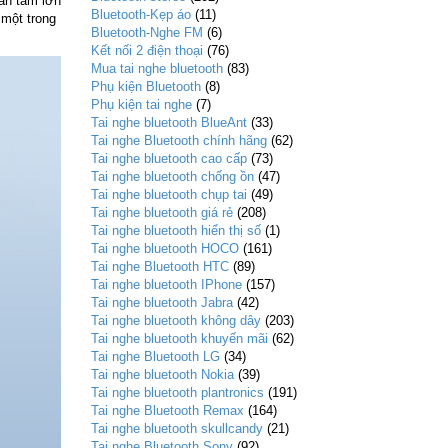
an tâm lớn
Bluetooth-Kẹp áo
(11)
 một trong
Bluetooth-Nghe FM
(6)
Kết nối 2 điện thoại
(76)
Mua tai nghe bluetooth
(83)
Phụ kiện Bluetooth
(8)
Phụ kiện tai nghe
(7)
Tai nghe bluetooth BlueAnt
(33)
Tai nghe Bluetooth chính hãng
(62)
Tai nghe bluetooth cao cấp
(73)
Tai nghe bluetooth chống ồn
(47)
Tai nghe bluetooth chụp tai
(49)
Tai nghe bluetooth giá rẻ
(208)
Tai nghe bluetooth hiển thị số
(1)
Tai nghe bluetooth HOCO
(161)
Tai nghe Bluetooth HTC
(89)
Tai nghe bluetooth IPhone
(157)
Tai nghe bluetooth Jabra
(42)
Tai nghe bluetooth không dây
(203)
Tai nghe bluetooth khuyến mãi
(62)
Tai nghe Bluetooth LG
(34)
Tai nghe bluetooth Nokia
(39)
Tai nghe bluetooth plantronics
(191)
Tai nghe Bluetooth Remax
(164)
Tai nghe bluetooth skullcandy
(21)
Tai nghe Bluetooth Sony
(92)