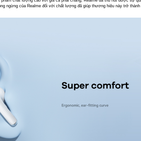
 phẩm chất lượng cao với giá cả phải chăng, Realme đã thu hút được sự qu
ông ngừng của Realme đối với chất lượng đã giúp thương hiệu này trở thành