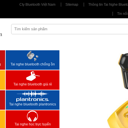
Cty Bluetooth Việt Nam
Sitemap
Thông tin Tai Nghe Bluet
Tin nổi
m
<
>
g
Tai nghe bluetooth chống ồn
Tai nghe bluetooth giá rẻ
Tai nghe bluetooth plantronics
Tai nghe học trực tuyến