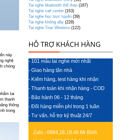
Tai nghe bluetooth thể thao
(187)
Tai nghe call center
(153)
Tai nghe học trực tuyến
(39)
Tai nghe không dây
(228)
Tai nghe True Wireless
(122)
HỖ TRỢ KHÁCH HÀNG
iển này
ông nghệ
- 101 mẫu tai nghe mới nhất
nh chóng
- Giao hàng tận nhà
- Kiểm hàng, test hàng khi nhận
- Thanh toán khi nhận hàng - COD
phẩm tai
- Bảo hành 06 - 12 tháng
âm thanh
 năng thông
- Đổi hàng miễn phí trong 1 tuần
nh trong
- Tư vấn, hỗ trợ kỹ thuật 24/7
Zalo
:
0984.16.18.46 Mr Bình