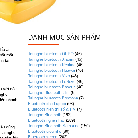
DANH MỤC SẢN PHẨM
dấu ấn
Tai nghe bluetooth OPPO
(46)
bắt mắt,
Tai nghe bluetooth Xiaomi
(46)
của
tai
Tai nghe bluetooth Realme
(46)
Tai nghe bluetooth Huawei
(46)
Tai nghe bluetooth Vivo
(46)
Tai nghe bluetooth LeNovo
(46)
Tai nghe bluetooth Baseus
(46)
u với các
Tai nghe Bluetooth JBL
(6)
 nghe
Tai nghe bluetooth Borofone
(7)
riển nhanh
Bluetooth cho Laptop
(93)
Bluetooth hiển thị số & FM
(7)
Tai nghe Bluetooth
(192)
Bluetooth nghe nhạc
(209)
Tai nghe Bluetooth Samsung
(150)
iêu dùng.
Bluetooth siêu nhỏ
(80)
 tai nghe
Bluetooth stereo
(202)