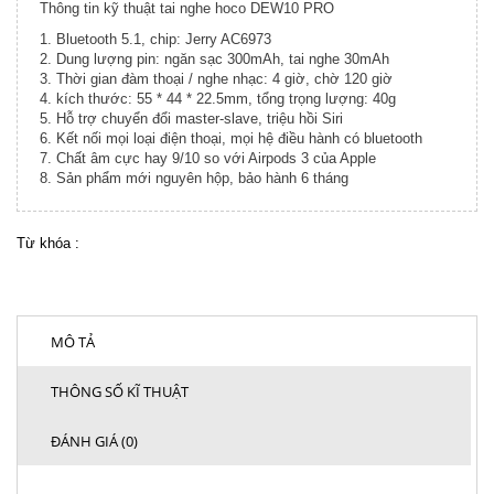
Thông tin kỹ thuật tai nghe hoco DEW10 PRO
1. Bluetooth 5.1, chip: Jerry AC6973
2. Dung lượng pin: ngăn sạc 300mAh, tai nghe 30mAh
3. Thời gian đàm thoại / nghe nhạc: 4 giờ, chờ 120 giờ
4. kích thước: 55 * 44 * 22.5mm, tổng trọng lượng: 40g
5. Hỗ trợ chuyển đổi master-slave, triệu hồi Siri
6. Kết nối mọi loại điện thoại, mọi hệ điều hành có bluetooth
7. Chất âm cực hay 9/10 so với Airpods 3 của Apple
8. Sản phẩm mới nguyên hộp, bảo hành 6 tháng
Từ khóa :
MÔ TẢ
THÔNG SỐ KĨ THUẬT
ĐÁNH GIÁ (0)