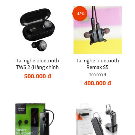
- 42%
Tai nghe bluetooth
Tai nghe bluetooth
TWS 2 (Hàng chính
Remax S5
hãng TWS)
500.000 đ
700.000 đ
400.000 đ