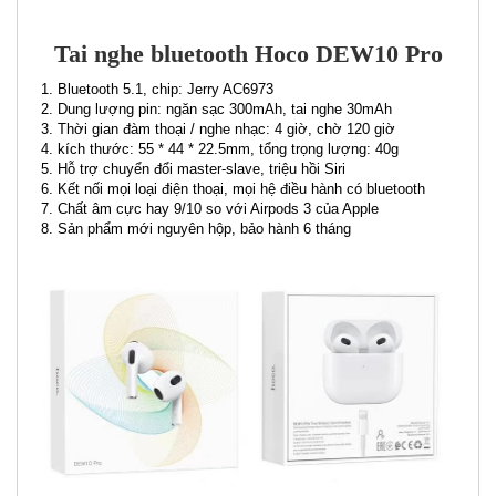
Tai nghe bluetooth Hoco DEW10 Pro
1. Bluetooth 5.1, chip: Jerry AC6973
2. Dung lượng pin: ngăn sạc 300mAh, tai nghe 30mAh
3. Thời gian đàm thoại / nghe nhạc: 4 giờ, chờ 120 giờ
4. kích thước: 55 * 44 * 22.5mm, tổng trọng lượng: 40g
5. Hỗ trợ chuyển đổi master-slave, triệu hồi Siri
6. Kết nối mọi loại điện thoại, mọi hệ điều hành có bluetooth
7. Chất âm cực hay 9/10 so với Airpods 3 của Apple
8. Sản phẩm mới nguyên hộp, bảo hành 6 tháng