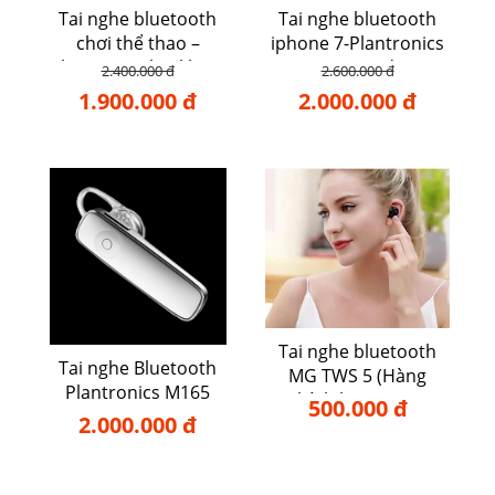
Tai nghe bluetooth
Tai nghe bluetooth
chơi thể thao –
iphone 7-Plantronics
Plantronics backbeat
Voyager Edge
2.400.000 đ
2.600.000 đ
105
1.900.000 đ
2.000.000 đ
Tai nghe bluetooth
Tai nghe Bluetooth
MG TWS 5 (Hàng
Plantronics M165
chính hãng TWS)
500.000 đ
2.000.000 đ