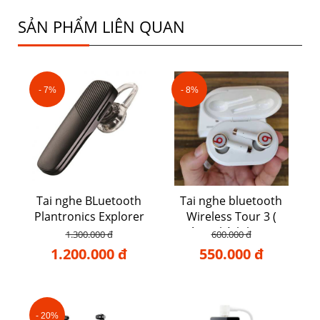
SẢN PHẨM LIÊN QUAN
- 7%
- 8%
Tai nghe BLuetooth
Tai nghe bluetooth
Plantronics Explorer
Wireless Tour 3 (
500
Hàng chính hãng )
1.300.000 đ
600.000 đ
1.200.000 đ
550.000 đ
- 20%