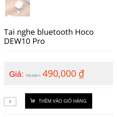
Tai nghe bluetooth Hoco
DEW10 Pro
490,000
₫
Giá
Giá
Giá:
700,000
₫
gốc
hiện
là:
tại
700,000 ₫.
là:
490,000 ₫