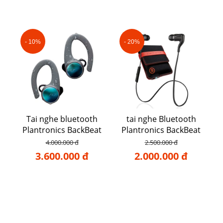
- 10%
- 20%
Tai nghe bluetooth
tai nghe Bluetooth
Plantronics BackBeat
Plantronics BackBeat
FIT 3100
go 2
4.000.000 đ
2.500.000 đ
3.600.000 đ
2.000.000 đ