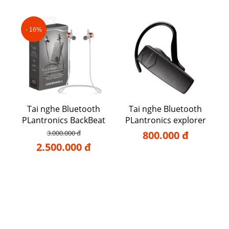
- 16%
Tai nghe Bluetooth
Tai nghe Bluetooth
PLantronics BackBeat
PLantronics explorer
GO 3
10
3.000.000 đ
800.000 đ
2.500.000 đ