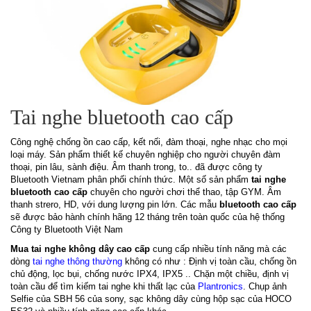
Tai nghe bluetooth cao cấp
Công nghệ chống ồn cao cấp, kết nối, đàm thoại, nghe nhạc cho mọi
loại máy. Sản phẩm thiết kế chuyên nghiệp cho người chuyên đàm
thoại, pin lâu, sành điệu. Âm thanh trong, to.. đã được công ty
Bluetooth Vietnam phân phối chính thức. Một số sản phẩm
tai nghe
bluetooth cao cấp
chuyên cho người chơi thể thao, tập GYM. Âm
thanh strero, HD, với dung lượng pin lớn. Các mẫu
bluetooth cao cấp
sẽ được bảo hành chính hãng 12 tháng trên toàn quốc của hệ thống
Công ty Bluetooth Việt Nam
Mua tai nghe không dây cao cấp
cung cấp nhiều tính năng mà các
dòng
tai nghe thông thường
không có như : Định vị toàn cầu, chống ồn
chủ động, lọc bụi, chống nước IPX4, IPX5 .. Chặn một chiều, định vị
toàn cầu để tìm kiếm tai nghe khi thất lạc của
Plantronics
. Chụp ảnh
Selfie của SBH 56 của sony, sạc không dây cùng hộp sạc của HOCO