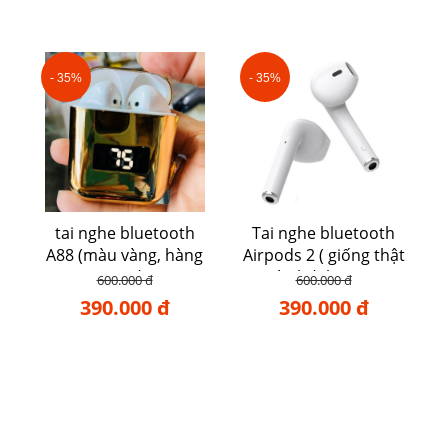
- 35%
- 35%
tai nghe bluetooth
Tai nghe bluetooth
A88 (màu vàng, hàng
Airpods 2 ( giống thật
cao cấp)
và chất lượng )
600.000 đ
600.000 đ
390.000 đ
390.000 đ