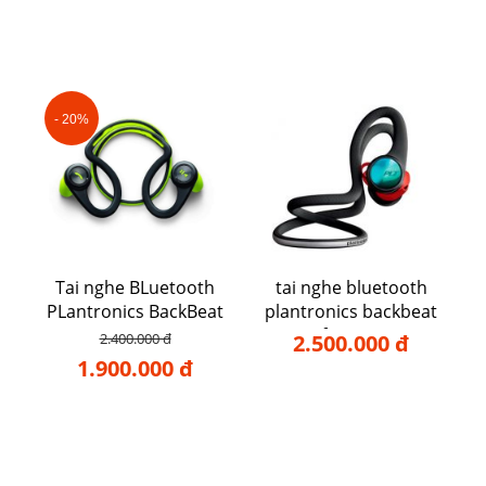
- 20%
Tai nghe BLuetooth
tai nghe bluetooth
PLantronics BackBeat
plantronics backbeat
Fit
fit 2100
2.400.000 đ
2.500.000 đ
1.900.000 đ