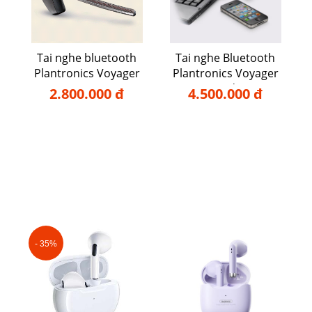
Tai nghe bluetooth
Tai nghe Bluetooth
Plantronics Voyager
Plantronics Voyager
5220
Legend UC
2.800.000 đ
4.500.000 đ
- 35%