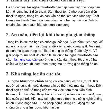
Đa số các loại
tai nghe bluetooth
cao cấp hiện nay cho phép bạn
kết nối cùng lúc 2 điện thoại. Đàm thoại to, rõ như bạn cầm điện
thoại để nghe, trong khi đó bạn vẫn có thể làm việc rảnh tay. Chất
lượng âm thanh đàm thoại của dòng tai nghe này luôn ổn định với
chuẩn bluetooth cao nhất luôn được áp dụng.
2. An toàn, tiện lợi khi tham gia giao thông
Trong khi lái xe mà bạn có cuộc gọi bất ngờ. Việc cầm điện thoại để
nghe khá nguy hiểm và cũng rất dễ xảy ra việc cướp giật. Vừa mất
tài sản mà quan trọng hơn là tai nạn giao thông rất dễ xảy ra. Và
giải pháp tối ưu nhất đó chính là sử dụng tai nghe
bluetooth cao
cấp
.
Tai nghe cao cấp
đáp ứng nhu cầu đàm thoại tốt cho cả hai
chiều và lọc âm khi đàm thoại trong môi trường giao thông ồn ào
3. Khả năng lọc ồn cực tốt
Tai nghe bluetooth chính hãng
có khả năng lọc ồn cực tốt. Khi
người sử dụng đi ngoài đường vẫn có thể thoải mái đàm thoại. Điện
thoại bạn có thể để trong cốp xe mà việc đàm thoại vẫn bình
thường. Âm báo điện thoại tới rất to và rõ, nhiều loại có chế độ rung
báo cuộc gọi tới. Hiện nay tai nghe được tích hợp công nghệ chống
ồn chủ động hoặc ANC. Cho phép người dùng chủ động tắt/bật
chống ồn cho giảm lượng tiêu thụ pin