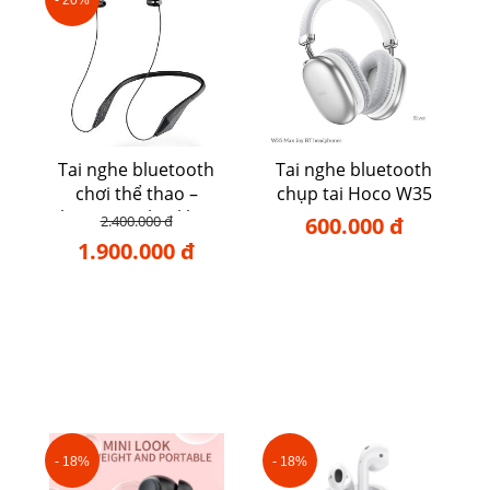
Tai nghe bluetooth
Tai nghe bluetooth
chơi thể thao –
chụp tai Hoco W35
Plantronics backbeat
Max
2.400.000 đ
600.000 đ
105
1.900.000 đ
- 18%
- 18%