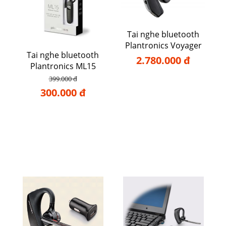
Tai nghe bluetooth
Plantronics Voyager
Tai nghe bluetooth
5200
2.780.000 đ
Plantronics ML15
399.000 đ
300.000 đ