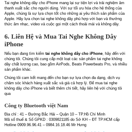
Tai nghe không dây cho iPhone mang lại sự tiện lợi và trải nghiệm âm
thanh xuất sắc cho người dùng. Với sự tối ưu hóa cho hệ thống của
Apple, chúng là sự lựa chọn tốt cho những ai yêu thích sản phẩm của
Apple. Hãy lựa chọn tai nghe không dây phù hợp với bạn và thưởng
thức âm nhạc, video và cuộc gọi một cách thoải mái và không dây.
6. Liên Hệ và Mua Tai Nghe Không Dây
iPhone
Nếu bạn đang tìm kiếm
tai nghe không dây cho iPhone
, hãy đến với
chúng tôi. Chúng tôi cung cấp một loạt các sản phẩm tai nghe không
dây chất lượng cao, bao gồm AirPods, Beats Powerbeats Pro, và nhiều
sản phẩm khác.
Chúng tôi cam kết mang đến cho bạn sự lựa chọn đa dạng, dịch vụ
chăm sóc khách hàng xuất sắc và giá cả hợp lý. Để mua tai nghe
không dây cho iPhone và biết thêm chi tiết, hãy liên hệ với chúng tôi
qua
Công ty Bluetooth việt Nam
Địa chỉ : 41 – Đường Bắc Hải – Quận 10 – TP.Hồ Chí Minh
Mã số thuế & Số GPKD : 0309821185 do Sở KH – ĐT TP.HCM cấp
Hotline 0909.96.96.41 – 0984.16.18.46 Mr Hưng