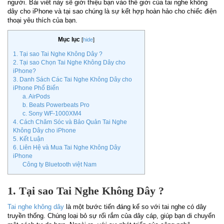
người. Bài viết này sẽ giới thiệu bạn vào thế giới của tai nghe không
dây cho iPhone và tại sao chúng là sự kết hợp hoàn hảo cho chiếc điện
thoại yêu thích của bạn.
Mục lục
[
hide
]
1. Tại sao Tai Nghe Không Dây ?
2. Tại sao Chọn Tai Nghe Không Dây cho
iPhone?
3. Danh Sách Các Tai Nghe Không Dây cho
iPhone Phổ Biến
a. AirPods
b. Beats Powerbeats Pro
c. Sony WF-1000XM4
4. Cách Chăm Sóc và Bảo Quản Tai Nghe
Không Dây cho iPhone
5. Kết Luận
6. Liên Hệ và Mua Tai Nghe Không Dây
iPhone
Công ty Bluetooth việt Nam
1. Tại sao Tai Nghe Không Dây ?
Tai nghe không dây
là một bước tiến đáng kể so với tai nghe có dây
truyền thống. Chúng loại bỏ sự rối rắm của dây cáp, giúp bạn di chuyển