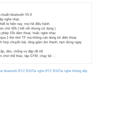
500,000 ₫.
 chuẩn bluetooth V5.0
iệp nghe nhạc
hiết bị hiện nay, mọi hệ điều hành
in chờ 60h ( kết nối nhưng sử dụng )
cho phép 15h đàm thoại, hoặc nghe nhạc
 qua 1 thẻ nhớ TF mà không càn dùng tới điện thoại
ch hợp chuyển bài, tăng giảm âm thanh, tạm dừng ngay
p, dẻo, chống va đập rất tốt
i chơi thể thao, tập GYM, chạy bộ …
he bluetooth BYZ B16
Tai nghe BYZ B16
Tai nghe không dây