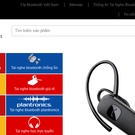
Cty Bluetooth Việt Nam
Sitemap
Thông tin Tai Nghe Bluet
Tin nổi
m
<
>
g
Tai nghe bluetooth chống ồn
Tai nghe bluetooth giá rẻ
Tai nghe bluetooth plantronics
Tai nghe học trực tuyến