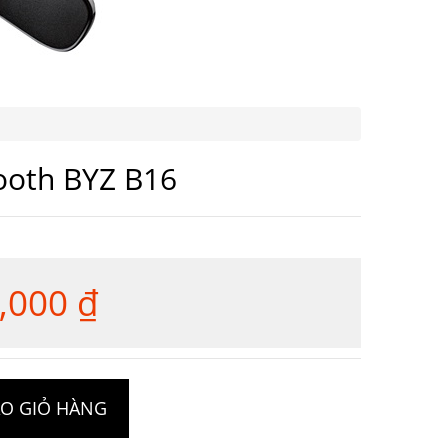
ooth BYZ B16
,000
₫
Giá
hiện
tại
000 ₫.
là: