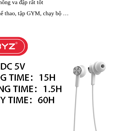
ống va đập rất tốt
hể thao, tập GYM, chạy bộ …