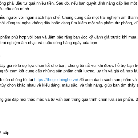
ng phải đầu tư quá nhiều tiền. Sau đó, nếu bạn quyết định nâng cấp lên mộ
yêu cầu của mình.
hiều người với ngân sách hạn chế. Chúng cung cấp một trải nghiệm âm thanh 
i mới dùng tai nghe không dây hoặc đang tìm kiếm một sản phẩm dự phòng, đ
n phẩm phù hợp với bạn và đảm bảo rằng bạn đọc kỹ đánh giá trước khi mua
o trải nghiệm âm nhạc và cuộc sống hàng ngày của bạn.
ẻ
dây giá rẻ là sự lựa chọn tốt cho bạn, chúng tôi rất vui khi được hỗ trợ bạn t
g tôi cam kết cung cấp những sản phẩm chất lượng, uy tín và giá cả hợp lý
eb của chúng tôi tại
https://thegioitainghe.vn/
để xem danh sách sản phẩm và
u tùy chọn khác nhau về kiểu dáng, màu sắc, và tính năng, giúp bạn tìm thấy
ng giải đáp mọi thắc mắc và tư vấn bạn trong quá trình chọn lựa sản phẩm. 
M cấp