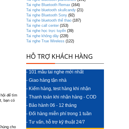
Tai nghe Bluetooth Remax
(164)
Tai nghe bluetooth skullcandy
(21)
Tai nghe Bluetooth Sony
(92)
Tai nghe bluetooth thể thao
(187)
Tai nghe call center
(153)
Tai nghe học trực tuyến
(39)
Tai nghe không dây
(228)
Tai nghe True Wireless
(122)
HỖ TRỢ KHÁCH HÀNG
- 101 mẫu tai nghe mới nhất
- Giao hàng tận nhà
- Kiểm hàng, test hàng khi nhận
 hội để tìm
- Thanh toán khi nhận hàng - COD
t, bạn có
- Bảo hành 06 - 12 tháng
- Đổi hàng miễn phí trong 1 tuần
- Tư vấn, hỗ trợ kỹ thuật 24/7
 Chúng cho