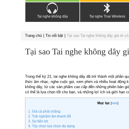
Tai nghe không dây
Tai nghe True Wireless
Trang chủ
Tin nổi bật
Tại sao Tai nghe không dây giá rẻ có
Tại sao Tai nghe không dây giá
Trong thế kỷ 21, tai nghe không dây đã trở thành một phần 
thức âm nhạc, nghe cuộc gọi, xem phim và nhiều hoạt động k
không dây, từ các sản phẩm cao cấp đến những phiên bản giá r
có thể là lựa chọn tốt cho bạn, và những lợi ích và giới hạn 
Mục lục
[
hide
]
1. Giá cả phải chăng
2. Trải nghiệm âm thanh tốt
3. Sự tiện lợi
4. Tùy chọn lựa chọn đa dạng