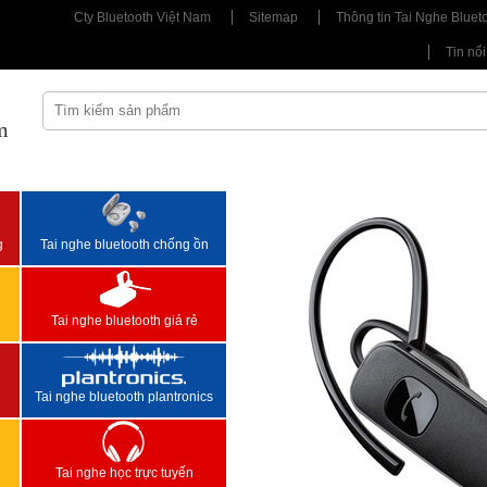
Cty Bluetooth Việt Nam
Sitemap
Thông tin Tai Nghe Bluet
Tin nổi
m
<
>
g
Tai nghe bluetooth chống ồn
Tai nghe bluetooth giá rẻ
Tai nghe bluetooth plantronics
Tai nghe học trực tuyến