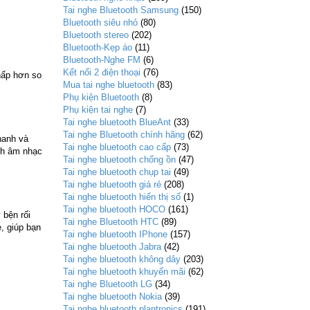
Tai nghe Bluetooth Samsung
(150)
Bluetooth siêu nhỏ
(80)
Bluetooth stereo
(202)
Bluetooth-Kẹp áo
(11)
Bluetooth-Nghe FM
(6)
Kết nối 2 điện thoại
(76)
hấp hơn so
Mua tai nghe bluetooth
(83)
Phụ kiện Bluetooth
(8)
Phụ kiện tai nghe
(7)
Tai nghe bluetooth BlueAnt
(33)
Tai nghe Bluetooth chính hãng
(62)
hanh và
Tai nghe bluetooth cao cấp
(73)
ích âm nhạc
Tai nghe bluetooth chống ồn
(47)
Tai nghe bluetooth chụp tai
(49)
Tai nghe bluetooth giá rẻ
(208)
Tai nghe bluetooth hiển thị số
(1)
Tai nghe bluetooth HOCO
(161)
 bện rối
Tai nghe Bluetooth HTC
(89)
, giúp bạn
Tai nghe bluetooth IPhone
(157)
Tai nghe bluetooth Jabra
(42)
Tai nghe bluetooth không dây
(203)
Tai nghe bluetooth khuyến mãi
(62)
Tai nghe Bluetooth LG
(34)
Tai nghe bluetooth Nokia
(39)
Tai nghe bluetooth plantronics
(191)