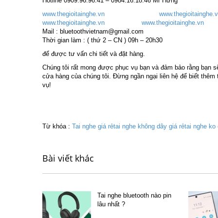
Hotline 0909.96.96.41 – 0984.16.18.46 Mr Hưng
www.thegioitainghe.vn
www.thegioitainghe.
www.thegioitainghe.vn
www.thegioitainghe.vn
Mail : bluetoothvietnam@gmail.com
Thời gian làm : ( thứ 2 – CN ) 09h – 20h30
để được tư vấn chi tiết và đặt hàng.
Chúng tôi rất mong được phục vụ bạn và đảm bảo rằng bạn sẽ
cửa hàng của chúng tôi. Đừng ngần ngại liên hệ để biết thêm 
vụ!
Từ khóa :
Tai nghe giá rẻ
tai nghe không dây giá rẻ
tai nghe ko 
Bài viết khác
Tai nghe bluetooth nào pin
lâu nhất ?