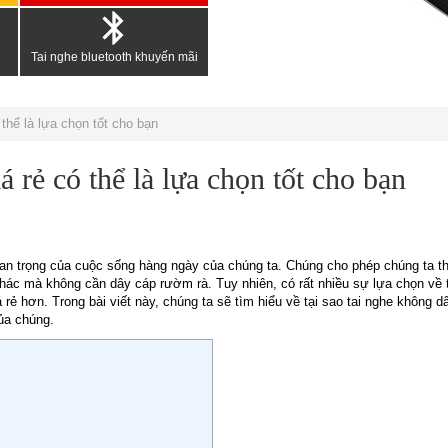
Tai nghe bluetooth khuyến mãi
 thể là lựa chọn tốt cho bạn
 rẻ có thể là lựa chọn tốt cho bạn
quan trọng của cuộc sống hàng ngày của chúng ta. Chúng cho phép chúng ta 
hác mà không cần dây cáp rườm rà. Tuy nhiên, có rất nhiều sự lựa chọn về 
ẻ hơn. Trong bài viết này, chúng ta sẽ tìm hiểu về tại sao tai nghe không dâ
của chúng.