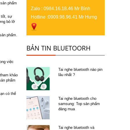
t sản phẩm
Zalo
:
0984.16.18.46 Mr Bình
tốt, sự
Hotline :
0909.96.96.41 Mr Hưng
ừng bỏ lỡ
 sản phẩm.
BẢN TIN BLUETOORH
rong việc
.
Tai nghe bluetooth nào pin
lâu nhất ?
 tham khảo
 sản phẩm
Bạn có thể
Tai nghe bluetooth cho
samsung: Top sản phẩm
đáng mua
Tai nghe bluetooth và