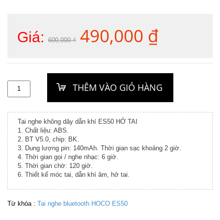
490,000
₫
Giá
Giá
Giá:
600,000
₫
gốc
hiện
là:
tại
600,000 ₫.
là:
490,000 ₫
Tai nghe không dây dẫn khí ES50 HỞ TAI
1. Chất liệu: ABS.
2. BT V5.0, chip: BK.
3. Dung lượng pin: 140mAh. Thời gian sạc khoảng 2 giờ.
4. Thời gian gọi / nghe nhạc: 6 giờ.
5. Thời gian chờ: 120 giờ.
6. Thiết kế móc tai, dẫn khí âm, hở tai.
Từ khóa :
Tai nghe bluetooth HOCO ES50