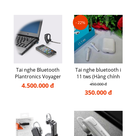
- 22%
Tai nghe Bluetooth
Tai nghe bluetooth i
Plantronics Voyager
11 tws (Hàng chính
Legend UC
hãng)
4.500.000 đ
450.000 đ
350.000 đ