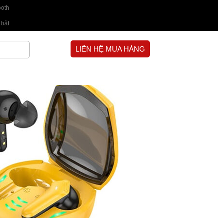
ooth
 bật
LIÊN HỆ MUA HÀNG