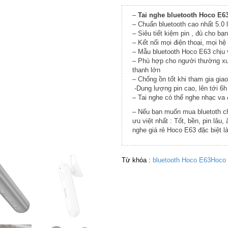
–
Tai nghe bluetooth Hoco E6
– Chuẩn bluetooth cao nhất 5.0 l
– Siêu tiết kiệm pin , đủ cho bạ
– Kết nối mọi điện thoại, mọi hệ
– Mẫu bluetooth Hoco E63 chịu va
– Phù hợp cho người thường xuy
thanh lớn
– Chống ồn tốt khi tham gia gia
-Dung lượng pin cao, lên tới 6h
– Tai nghe có thể nghe nhạc va đ
– Nếu bạn muốn mua bluetoth c
ưu việt nhất : Tốt, bền, pin lâu,
nghe giá rẻ Hoco E63 đặc biệt là
Từ khóa :
bluetooth Hoco E63
Hoco