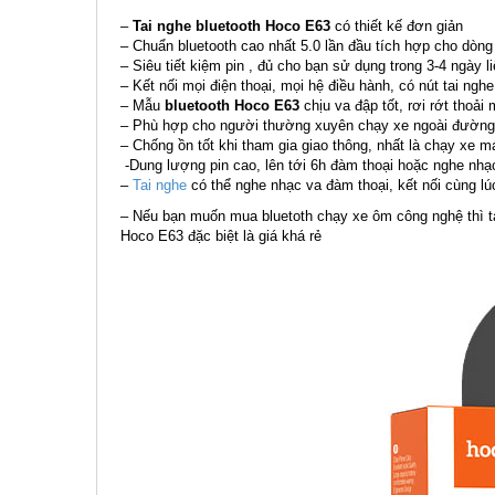
–
Tai nghe bluetooth Hoco E63
có thiết kế đơn giản
– Chuẩn bluetooth cao nhất 5.0 lần đầu tích hợp cho dòng 
– Siêu tiết kiệm pin , đủ cho bạn sử dụng trong 3-4 ngày l
– Kết nối mọi điện thoại, mọi hệ điều hành, có nút tai ngh
– Mẫu
bluetooth Hoco E63
chịu va đập tốt, rơi rớt thoải 
– Phù hợp cho người thường xuyên chạy xe ngoài đường cầ
– Chống ồn tốt khi tham gia giao thông, nhất là chạy xe m
-Dung lượng pin cao, lên tới 6h đàm thoại hoặc nghe nhạc
–
Tai nghe
có thể nghe nhạc va đàm thoại, kết nối cùng lúc
– Nếu bạn muốn mua bluetoth chạy xe ôm công nghệ thì 
Hoco E63 đặc biệt là giá khá rẻ