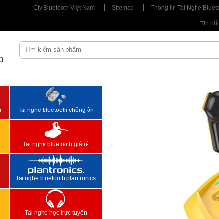
Cty Bluetooth Việt Nam
Sitemap
Thông tin Tai Nghe Bluet
Tin nổi
m
<
>
g
Tai nghe bluetooth chống ồn
Tai nghe bluetooth giá rẻ
Tai nghe bluetooth plantronics
Tai nghe học trực tuyến