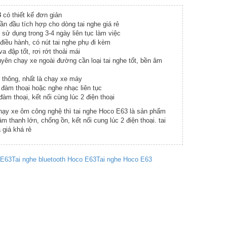
200,000 ₫.
3
có thiết kế đơn giản
ần đầu tích hợp cho dòng tai nghe giá rẻ
n sử dụng trong 3-4 ngày liên tục làm việc
 điều hành, có nút tai nghe phụ đi kèm
 đập tốt, rơi rớt thoải mái
ên chạy xe ngoài đường cần loại tai nghe tốt, bền âm
o thông, nhất là chạy xe máy
 đàm thoại hoặc nghe nhạc liên tục
àm thoại, kết nối cùng lúc 2 điện thoại
hạy xe ôm công nghệ thì tai nghe Hoco E63 là sản phẩm
 âm thanh lớn, chống ồn, kết nối cung lúc 2 điện thoại. tai
 giá khá rẻ
 E63
Tai nghe bluetooth Hoco E63
Tai nghe Hoco E63