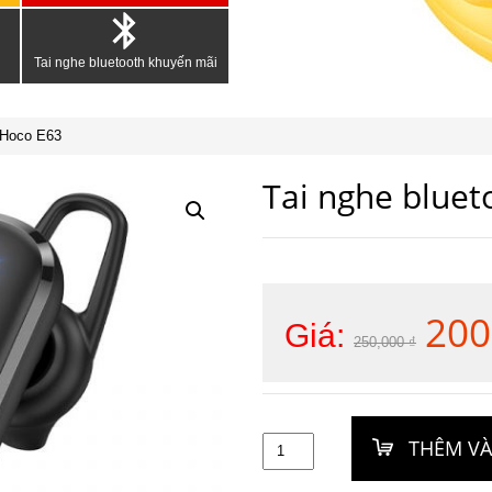
Tai nghe bluetooth khuyến mãi
h Hoco E63
Tai nghe bluet
200
Giá
Giá:
250,000
₫
gốc
là:
250,