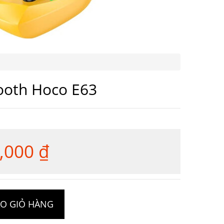
ooth Hoco E63
,000
₫
Giá
hiện
tại
000 ₫.
là: