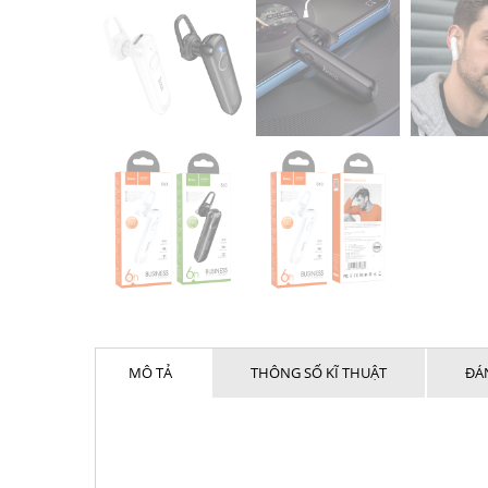
MÔ TẢ
THÔNG SỐ KĨ THUẬT
ĐÁN