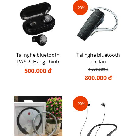
- 20%
Tai nghe bluetooth
Tai nghe bluetooth
TWS 2 (Hàng chính
pin lâu
hãng TWS)
500.000 đ
1.000.000 đ
800.000 đ
- 20%