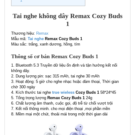
1
Tai nghe không dây Remax Cozy Buds
1
Thương hiệu:
Remax
Mẫu mã:
Tai nghe
Remax Cozy Buds 1
Màu sắc: trắng, xanh dương, hồng, tím
Thông số cơ bản Remax Cozy Buds 1
1. Bluetooth 5.3 Truyền dữ liệu ổn định và tận hưởng kết nối
không dây.
2. Dung lượng pin: sạc 315 mAh, tai nghe 30 mAh
3. Hoạt động: 5 giờ cho nghe nhạc hoặc đàm thoại, Thời gian
chờ 300 ngày
4. Kích thước tai nghe
true wieless
Cozy Buds 1
58*24*45
5. Tổng trọng lượng
Remax Cozy Buds 1
24g
6. Chất lượng âm thanh, cuộc gọi, độ trễ từ chối vượt trội
7. Kết nối thông minh. cho mọi điện thoại ,mọi phần mền
8. Mềm mại một chút, thoải mái trong một thời gian dài