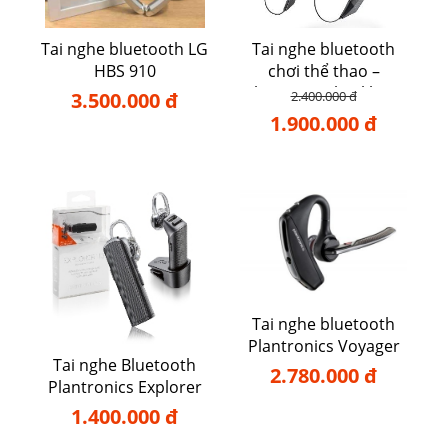
Tai nghe bluetooth LG
Tai nghe bluetooth
HBS 910
chơi thể thao –
Plantronics backbeat
3.500.000 đ
2.400.000 đ
105
1.900.000 đ
Tai nghe bluetooth
Plantronics Voyager
Tai nghe Bluetooth
5200
2.780.000 đ
Plantronics Explorer
110
1.400.000 đ