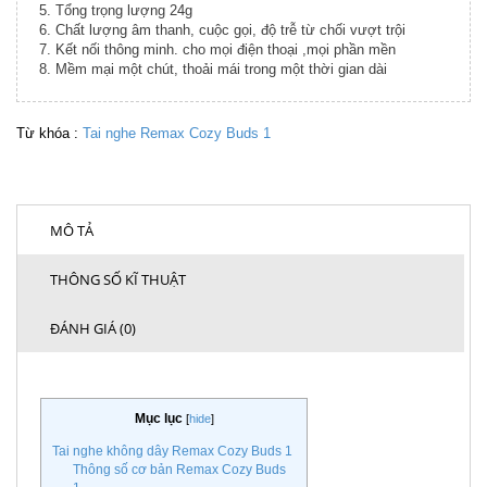
5. Tổng trọng lượng 24g
6. Chất lượng âm thanh, cuộc gọi, độ trễ từ chối vượt trội
7. Kết nối thông minh. cho mọi điện thoại ,mọi phần mền
8. Mềm mại một chút, thoải mái trong một thời gian dài
Từ khóa :
Tai nghe Remax Cozy Buds 1
MÔ TẢ
THÔNG SỐ KĨ THUẬT
ĐÁNH GIÁ (0)
Mục lục
[
hide
]
Tai nghe không dây Remax Cozy Buds 1
Thông số cơ bản Remax Cozy Buds