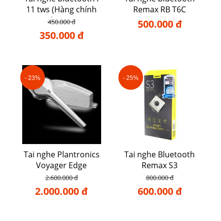
11 tws (Hàng chính
Remax RB T6C
hãng)
450.000 đ
500.000 đ
350.000 đ
- 23%
- 25%
Tai nghe Plantronics
Tai nghe Bluetooth
Voyager Edge
Remax S3
2.600.000 đ
800.000 đ
2.000.000 đ
600.000 đ