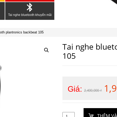
Tai nghe bluetooth khuyến mãi
ooth plantronics backbeat 105
Tai nghe bluet
105
1,
Giá
Giá:
2,400,000
₫
gốc
là: