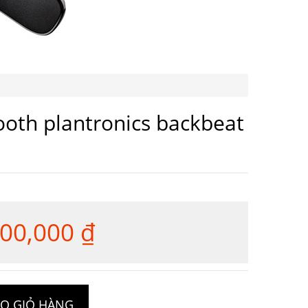
ooth plantronics backbeat
900,000
₫
Giá
hiện
tại