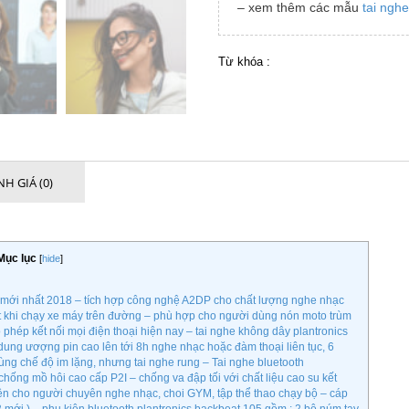
– xem thêm các mẫu
tai nghe
Từ khóa :
H GIÁ (0)
Mục lục
[
hide
]
 mới nhất 2018 – tích hợp công nghệ A2DP cho chất lượng nghe nhạc
iệt khi chạy xe máy trên đường – phù hợp cho người dùng nón moto trùm
 phép kết nối mọi điện thoại hiện nay – tai nghe không dây plantronics
 dung ươợng pin cao lên tới 8h nghe nhạc hoặc đàm thoại liên tục, 6
dùng chế độ im lặng, nhưng tai nghe rung – Tai nghe bluetooth
hống mồ hôi cao cấp P2I – chống va đập tối với chất liệu cao su kết
ện cho người chuyên nghe nhạc, choi GYM, tập thể thao chạy bộ – cáp