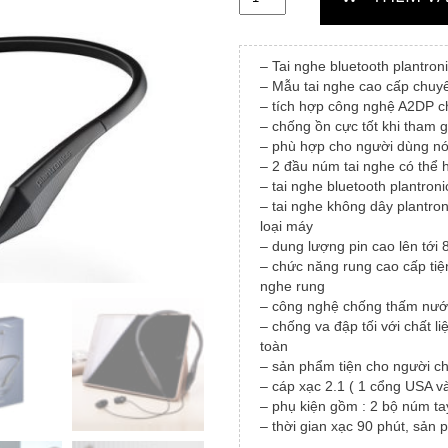
2,4
– Tai nghe bluetooth plantro
– Mẫu tai nghe cao cấp chuy
– tích hợp công nghệ A2DP c
– chống ồn cực tốt khi tham g
– phù hợp cho người dùng nó
– 2 đầu núm tai nghe có thể hí
– tai nghe bluetooth plantron
– tai nghe không dây plantron
loại máy
– dung lượng pin cao lên tới 
– chức năng rung cao cấp tiện
nghe rung
– công nghệ chống thấm nước
– chống va đập tối với chất l
toàn
– sản phẩm tiện cho người c
– cáp xạc 2.1 ( 1 cổng USA v
– phụ kiện gồm : 2 bộ núm ta
– thời gian xạc 90 phút, sản