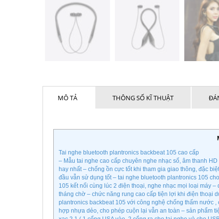
MÔ TẢ
THÔNG SỐ KĨ THUẬT
ĐÁN
Tai nghe bluetooth plantronics backbeat 105 cao cấp
– Mẫu tai nghe cao cấp chuyên nghe nhạc số, âm thanh HD
hay nhất – chống ồn cực tốt khi tham gia giao thông, đặc b
đầu vẫn sử dụng tốt – tai nghe bluetooth plantronics 105 cho
105 kết nối cùng lúc 2 điện thoại, nghe nhạc mọi loại máy –
tháng chờ – chức năng rung cao cấp tiện lợi khi điện thoại 
plantronics backbeat 105 với công nghệ chống thấm nước , c
hợp nhựa dẻo, cho phép cuộn lại vẫn an toàn – sản phẩm ti