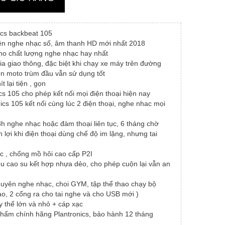
00,000 ₫.
là:
1,900,000 ₫.
nics backbeat 105
ên nghe nhạc số, âm thanh HD mới nhất 2018
ho chất lượng nghe nhạc hay nhất
ia giao thông, đặc biệt khi chạy xe máy trên đường
n moto trùm đầu vẫn sử dụng tốt
t lại tiện , gọn
ics 105 cho phép kết nối mọi điện thoại hiện nay
ics 105 kết nối cùng lúc 2 điện thoại, nghe nhac mọi
8h nghe nhạc hoặc đàm thoại liên tục, 6 tháng chờ
 lợi khi điện thoại dùng chế độ im lặng, nhưng tai
 , chống mồ hôi cao cấp P2I
iệu cao su kết hợp nhựa dẻo, cho phép cuộn lại vẫn an
huyên nghe nhạc, choi GYM, tập thể thao chạy bộ
ào, 2 cổng ra cho tai nghe và cho USB mới )
y thế lớn và nhỏ + cáp xạc
 phẩm chính hãng Plantronics, bảo hành 12 tháng