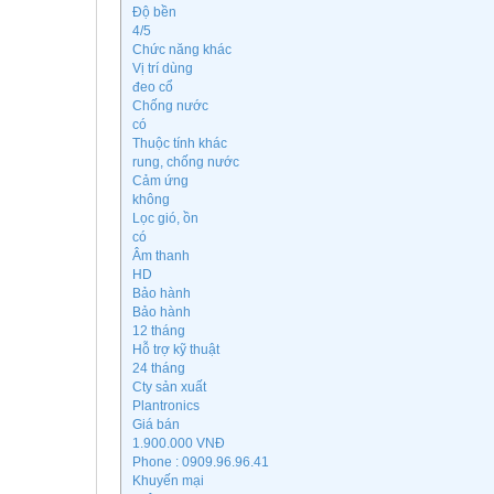
Độ bền
4/5
Chức năng khác
Vị trí dùng
đeo cổ
Chống nước
có
Thuộc tính khác
rung, chống nước
Cảm ứng
không
Lọc gió, ồn
có
Âm thanh
HD
Bảo hành
Bảo hành
12 tháng
Hỗ trợ kỹ thuật
24 tháng
Cty sản xuất
Plantronics
Giá bán
1.900.000 VNĐ
Phone : 0909.96.96.41
Khuyến mại