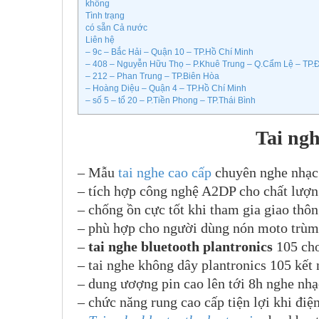
không
Tình trạng
có sẵn Cả nước
Liên hệ
– 9c – Bắc Hải – Quận 10 – TP.Hồ Chí Minh
– 408 – Nguyễn Hữu Thọ – P.Khuê Trung – Q.Cẩm Lệ – TP.
– 212 – Phan Trung – TP.Biên Hòa
– Hoàng Diệu – Quận 4 – TP.Hồ Chí Minh
– số 5 – tổ 20 – P.Tiền Phong – TP.Thái Bình
Tai ngh
– Mẫu
tai nghe cao cấp
chuyên nghe nhạc
– tích hợp công nghệ A2DP cho chất lượn
– chống ồn cực tốt khi tham gia giao thô
– phù hợp cho người dùng nón moto trùm 
–
tai nghe bluetooth plantronics
105 cho
– tai nghe không dây plantronics 105 kết 
– dung ươợng pin cao lên tới 8h nghe nhạ
– chức năng rung cao cấp tiện lợi khi điệ