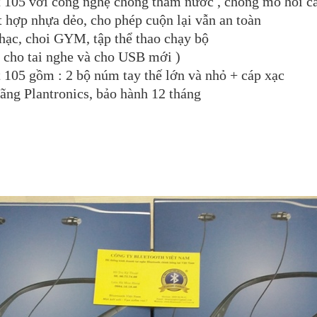
 105 với công nghệ chống thấm nước , chống mồ hôi c
ết hợp nhựa dẻo, cho phép cuộn lại vẫn an toàn
hạc, choi GYM, tập thể thao chạy bộ
a cho tai nghe và cho USB mới )
t 105 gồm : 2 bộ núm tay thế lớn và nhỏ + cáp xạc
hãng Plantronics, bảo hành 12 tháng