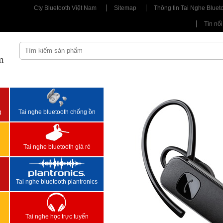
Cty Bluetooth Việt Nam
Sitemap
Thông tin Tai Nghe Bluet
Tin nổi
m
<
>
g
Tai nghe bluetooth chống ồn
Tai nghe bluetooth giá rẻ
Tai nghe bluetooth plantronics
Tai nghe học trực tuyến