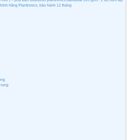
 mới ) – phụ kiện bluetooth plantronics backbeat 105 gồm : 2 bộ núm tay
 chính hãng Plantronics, bảo hành 12 tháng
ông
 rung