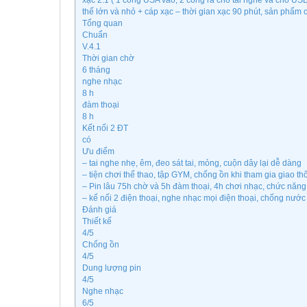
xạc 2.1 ( 1 cổng USA vào, 2 cổng ra cho tai nghe và cho USB
thế lớn và nhỏ + cáp xạc – thời gian xạc 90 phút, sản phẩm
Tổng quan
Chuẩn
V.4.1
Thời gian chờ
6 tháng
nghe nhạc
8 h
đàm thoại
8 h
Kết nối 2 ĐT
có
Ưu điểm
– tai nghe nhẹ, êm, đeo sát tai, mỏng, cuộn dây lại dễ dàng
– tiện chơi thể thao, tập GYM, chống ồn khi tham gia giao th
– Pin lâu 75h chờ và 5h đàm thoại, 4h chơi nhạc, chức năng
– kế nối 2 điện thoại, nghe nhạc mọi điện thoại, chống nước
Đánh giá
Thiết kế
4/5
Chống ồn
4/5
Dung lượng pin
4/5
Nghe nhạc
6/5