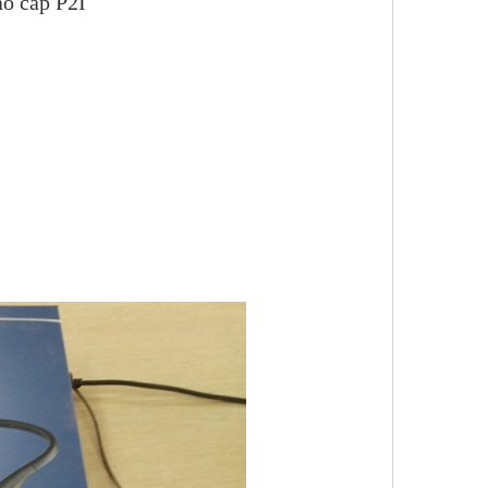
ao cấp P2I