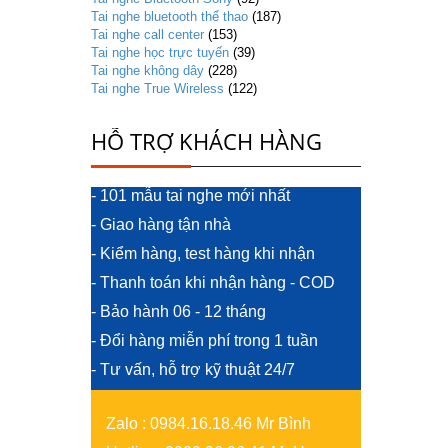
Tai nghe bluetooth thể thao
(187)
Tai nghe call center
(153)
Tai nghe học trực tuyến
(39)
Tai nghe không dây
(228)
Tai nghe True Wireless
(122)
HỖ TRỢ KHÁCH HÀNG
- 101 mẫu tai nghe mới nhất
- Giao hàng tận nhà
- Kiểm hàng, test hàng khi nhận
- Thanh toán khi nhận hàng - COD
- Bảo hành 06 - 12 tháng
- Đổi hàng miễn phí trong 1 tuần
- Tư vấn, hỗ trợ kỹ thuật 24/7
Zalo
:
0984.16.18.46 Mr Bình