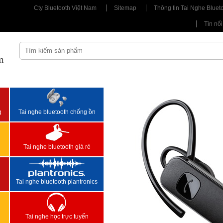
Cty Bluetooth Việt Nam
Sitemap
Thông tin Tai Nghe Bluet
Tin nổi
m
<
>
g
Tai nghe bluetooth chống ồn
Tai nghe bluetooth giá rẻ
Tai nghe bluetooth plantronics
Tai nghe học trực tuyến