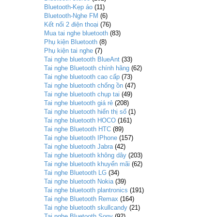
Bluetooth-Kẹp áo
(11)
Bluetooth-Nghe FM
(6)
Kết nối 2 điện thoại
(76)
Mua tai nghe bluetooth
(83)
Phụ kiện Bluetooth
(8)
Phụ kiện tai nghe
(7)
Tai nghe bluetooth BlueAnt
(33)
Tai nghe Bluetooth chính hãng
(62)
Tai nghe bluetooth cao cấp
(73)
Tai nghe bluetooth chống ồn
(47)
Tai nghe bluetooth chụp tai
(49)
Tai nghe bluetooth giá rẻ
(208)
Tai nghe bluetooth hiển thị số
(1)
Tai nghe bluetooth HOCO
(161)
Tai nghe Bluetooth HTC
(89)
Tai nghe bluetooth IPhone
(157)
Tai nghe bluetooth Jabra
(42)
Tai nghe bluetooth không dây
(203)
Tai nghe bluetooth khuyến mãi
(62)
Tai nghe Bluetooth LG
(34)
Tai nghe bluetooth Nokia
(39)
Tai nghe bluetooth plantronics
(191)
Tai nghe Bluetooth Remax
(164)
Tai nghe bluetooth skullcandy
(21)
Tai nghe Bluetooth Sony
(92)