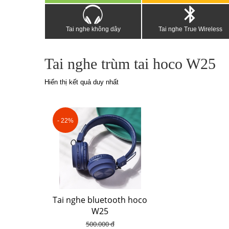
Tai nghe không dây
Tai nghe True Wireless
Tai nghe trùm tai hoco W25
Hiển thị kết quả duy nhất
- 22%
Tai nghe bluetooth hoco
W25
500.000 đ