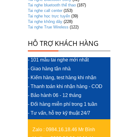
Tai nghe bluetooth thể thao
(187)
Tai nghe call center
(153)
Tai nghe học trực tuyến
(39)
Tai nghe không dây
(228)
Tai nghe True Wireless
(122)
HỖ TRỢ KHÁCH HÀNG
- 101 mẫu tai nghe mới nhất
- Giao hàng tận nhà
- Kiểm hàng, test hàng khi nhận
- Thanh toán khi nhận hàng - COD
- Bảo hành 06 - 12 tháng
- Đổi hàng miễn phí trong 1 tuần
- Tư vấn, hỗ trợ kỹ thuật 24/7
Zalo
:
0984.16.18.46 Mr Bình