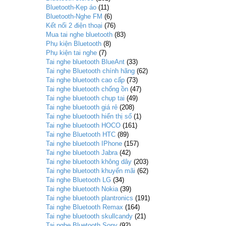
Bluetooth-Kẹp áo
(11)
Bluetooth-Nghe FM
(6)
Kết nối 2 điện thoại
(76)
Mua tai nghe bluetooth
(83)
Phụ kiện Bluetooth
(8)
Phụ kiện tai nghe
(7)
Tai nghe bluetooth BlueAnt
(33)
Tai nghe Bluetooth chính hãng
(62)
Tai nghe bluetooth cao cấp
(73)
Tai nghe bluetooth chống ồn
(47)
Tai nghe bluetooth chụp tai
(49)
Tai nghe bluetooth giá rẻ
(208)
Tai nghe bluetooth hiển thị số
(1)
Tai nghe bluetooth HOCO
(161)
Tai nghe Bluetooth HTC
(89)
Tai nghe bluetooth IPhone
(157)
Tai nghe bluetooth Jabra
(42)
Tai nghe bluetooth không dây
(203)
Tai nghe bluetooth khuyến mãi
(62)
Tai nghe Bluetooth LG
(34)
Tai nghe bluetooth Nokia
(39)
Tai nghe bluetooth plantronics
(191)
Tai nghe Bluetooth Remax
(164)
Tai nghe bluetooth skullcandy
(21)
Tai nghe Bluetooth Sony
(92)