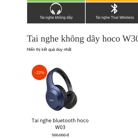
Tai nghe không dây
Tai nghe True Wireless
Tai nghe không dây hoco W3
Hiển thị kết quả duy nhất
- 22%
Tai nghe bluetooth hoco
W03
500.000 đ