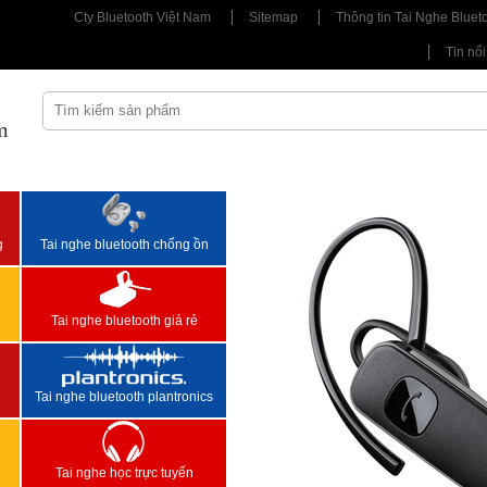
Cty Bluetooth Việt Nam
Sitemap
Thông tin Tai Nghe Bluet
Tin nổi
m
<
>
g
Tai nghe bluetooth chống ồn
Tai nghe bluetooth giá rẻ
Tai nghe bluetooth plantronics
Tai nghe học trực tuyến