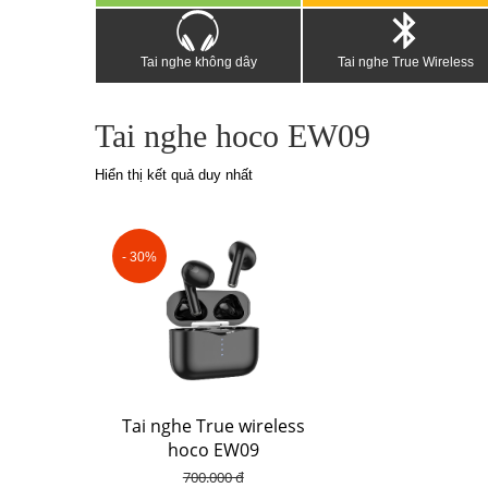
Tai nghe không dây
Tai nghe True Wireless
Tai nghe hoco EW09
Hiển thị kết quả duy nhất
- 30%
Tai nghe True wireless
hoco EW09
700.000 đ