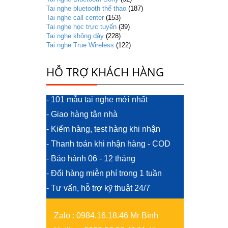
Tai nghe bluetooth thể thao
(187)
Tai nghe call center
(153)
Tai nghe học trực tuyến
(39)
Tai nghe không dây
(228)
Tai nghe True Wireless
(122)
HỖ TRỢ KHÁCH HÀNG
- 101 mẫu tai nghe mới nhất
- Giao hàng tận nhà
- Kiểm hàng, test hàng khi nhận
- Thanh toán khi nhận hàng - COD
- Bảo hành 06 - 12 tháng
- Đổi hàng miễn phí trong 1 tuần
- Tư vấn, hỗ trợ kỹ thuật 24/7
Zalo
:
0984.16.18.46 Mr Bình