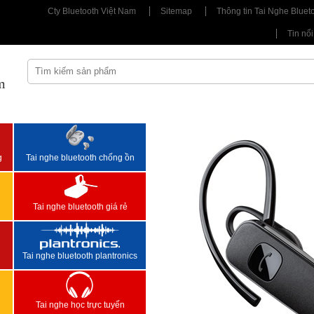
Cty Bluetooth Việt Nam
Sitemap
Thông tin Tai Nghe Bluet
Tin nổi
m
<
>
g
Tai nghe bluetooth chống ồn
Tai nghe bluetooth giá rẻ
Tai nghe bluetooth plantronics
Tai nghe học trực tuyến