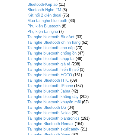
Bluetooth-Kẹp áo
(11)
Bluetooth-Nghe FM
(6)
Kết nối 2 điện thoại
(76)
Mua tai nghe bluetooth
(83)
Phụ kiện Bluetooth
(8)
Phụ kiện tai nghe
(7)
Tai nghe bluetooth BlueAnt
(33)
Tai nghe Bluetooth chính hãng
(62)
Tai nghe bluetooth cao cấp
(73)
Tai nghe bluetooth chống ồn
(47)
Tai nghe bluetooth chụp tai
(49)
Tai nghe bluetooth giá rẻ
(208)
Tai nghe bluetooth hiển thị số
(1)
Tai nghe bluetooth HOCO
(161)
Tai nghe Bluetooth HTC
(89)
Tai nghe bluetooth IPhone
(157)
Tai nghe bluetooth Jabra
(42)
Tai nghe bluetooth không dây
(203)
Tai nghe bluetooth khuyến mãi
(62)
Tai nghe Bluetooth LG
(34)
Tai nghe bluetooth Nokia
(39)
Tai nghe bluetooth plantronics
(191)
Tai nghe Bluetooth Remax
(164)
Tai nghe bluetooth skullcandy
(21)
Tai nghe Bluetooth Sony
(92)