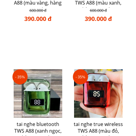
A88 (màu vàng, hàng
TWS A88 (màu xanh,
cao cấp)
hàng cao cấp)
600.000 đ
600.000 đ
390.000 đ
390.000 đ
- 35%
- 35%
tai nghe bluetooth
tai nghe true wireless
TWS A88 (xanh ngọc,
TWS A88 (màu đỏ,