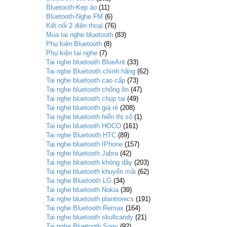
Bluetooth-Kẹp áo
(11)
Bluetooth-Nghe FM
(6)
Kết nối 2 điện thoại
(76)
Mua tai nghe bluetooth
(83)
Phụ kiện Bluetooth
(8)
Phụ kiện tai nghe
(7)
Tai nghe bluetooth BlueAnt
(33)
Tai nghe Bluetooth chính hãng
(62)
Tai nghe bluetooth cao cấp
(73)
Tai nghe bluetooth chống ồn
(47)
Tai nghe bluetooth chụp tai
(49)
Tai nghe bluetooth giá rẻ
(208)
Tai nghe bluetooth hiển thị số
(1)
Tai nghe bluetooth HOCO
(161)
Tai nghe Bluetooth HTC
(89)
Tai nghe bluetooth IPhone
(157)
Tai nghe bluetooth Jabra
(42)
Tai nghe bluetooth không dây
(203)
Tai nghe bluetooth khuyến mãi
(62)
Tai nghe Bluetooth LG
(34)
Tai nghe bluetooth Nokia
(39)
Tai nghe bluetooth plantronics
(191)
Tai nghe Bluetooth Remax
(164)
Tai nghe bluetooth skullcandy
(21)
Tai nghe Bluetooth Sony
(92)