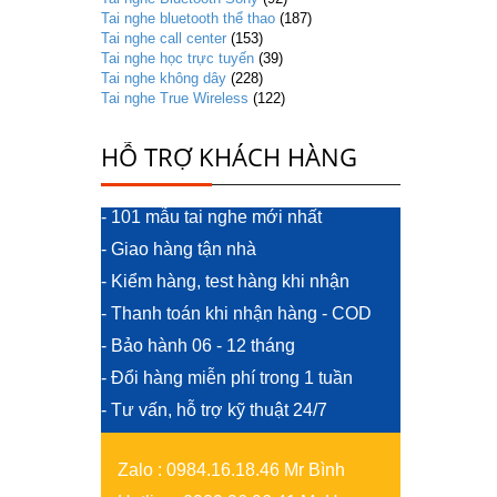
Tai nghe bluetooth thể thao
(187)
Tai nghe call center
(153)
Tai nghe học trực tuyến
(39)
Tai nghe không dây
(228)
Tai nghe True Wireless
(122)
HỖ TRỢ KHÁCH HÀNG
- 101 mẫu tai nghe mới nhất
- Giao hàng tận nhà
- Kiểm hàng, test hàng khi nhận
- Thanh toán khi nhận hàng - COD
- Bảo hành 06 - 12 tháng
- Đổi hàng miễn phí trong 1 tuần
- Tư vấn, hỗ trợ kỹ thuật 24/7
Zalo
:
0984.16.18.46 Mr Bình