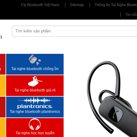
Cty Bluetooth Việt Nam
Sitemap
Thông tin Tai Nghe Bluet
Tin nổi
m
<
>
g
Tai nghe bluetooth chống ồn
Tai nghe bluetooth giá rẻ
Tai nghe bluetooth plantronics
Tai nghe học trực tuyến