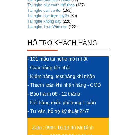
Tai nghe bluetooth thể thao
(187)
Tai nghe call center
(153)
Tai nghe học trực tuyến
(39)
Tai nghe không dây
(228)
Tai nghe True Wireless
(122)
HỖ TRỢ KHÁCH HÀNG
- 101 mẫu tai nghe mới nhất
- Giao hàng tận nhà
- Kiểm hàng, test hàng khi nhận
- Thanh toán khi nhận hàng - COD
- Bảo hành 06 - 12 tháng
- Đổi hàng miễn phí trong 1 tuần
- Tư vấn, hỗ trợ kỹ thuật 24/7
Zalo
:
0984.16.18.46 Mr Bình