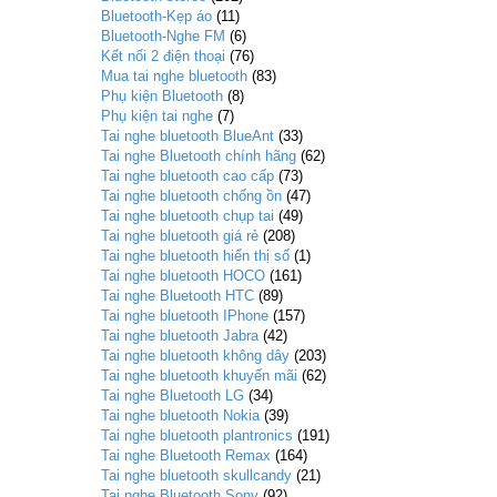
Bluetooth-Kẹp áo
(11)
Bluetooth-Nghe FM
(6)
Kết nối 2 điện thoại
(76)
Mua tai nghe bluetooth
(83)
Phụ kiện Bluetooth
(8)
Phụ kiện tai nghe
(7)
Tai nghe bluetooth BlueAnt
(33)
Tai nghe Bluetooth chính hãng
(62)
Tai nghe bluetooth cao cấp
(73)
Tai nghe bluetooth chống ồn
(47)
Tai nghe bluetooth chụp tai
(49)
Tai nghe bluetooth giá rẻ
(208)
Tai nghe bluetooth hiển thị số
(1)
Tai nghe bluetooth HOCO
(161)
Tai nghe Bluetooth HTC
(89)
Tai nghe bluetooth IPhone
(157)
Tai nghe bluetooth Jabra
(42)
Tai nghe bluetooth không dây
(203)
Tai nghe bluetooth khuyến mãi
(62)
Tai nghe Bluetooth LG
(34)
Tai nghe bluetooth Nokia
(39)
Tai nghe bluetooth plantronics
(191)
Tai nghe Bluetooth Remax
(164)
Tai nghe bluetooth skullcandy
(21)
Tai nghe Bluetooth Sony
(92)