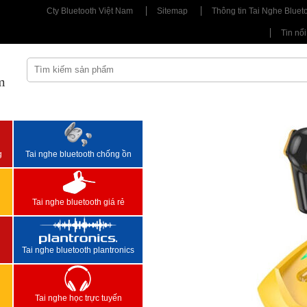
Cty Bluetooth Việt Nam
Sitemap
Thông tin Tai Nghe Bluet
Tin nổi
m
<
>
g
Tai nghe bluetooth chống ồn
Tai nghe bluetooth giá rẻ
Tai nghe bluetooth plantronics
Tai nghe học trực tuyến