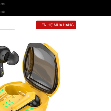
ooth
 bật
LIÊN HỆ MUA HÀNG