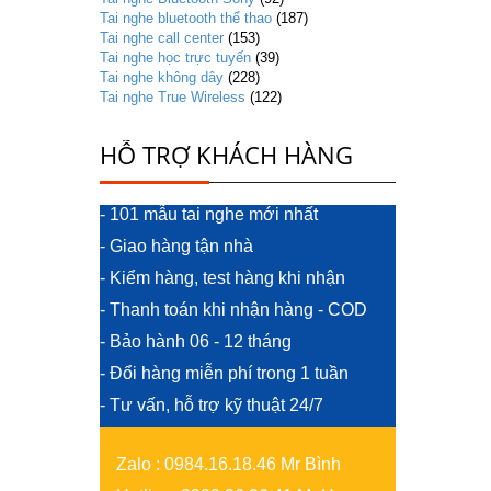
Tai nghe bluetooth thể thao
(187)
Tai nghe call center
(153)
Tai nghe học trực tuyến
(39)
Tai nghe không dây
(228)
Tai nghe True Wireless
(122)
HỖ TRỢ KHÁCH HÀNG
- 101 mẫu tai nghe mới nhất
- Giao hàng tận nhà
- Kiểm hàng, test hàng khi nhận
- Thanh toán khi nhận hàng - COD
- Bảo hành 06 - 12 tháng
- Đổi hàng miễn phí trong 1 tuần
- Tư vấn, hỗ trợ kỹ thuật 24/7
Zalo
:
0984.16.18.46 Mr Bình