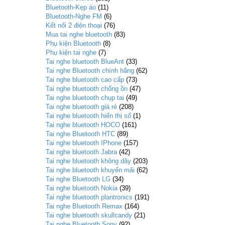
Bluetooth-Kẹp áo
(11)
Bluetooth-Nghe FM
(6)
Kết nối 2 điện thoại
(76)
Mua tai nghe bluetooth
(83)
Phụ kiện Bluetooth
(8)
Phụ kiện tai nghe
(7)
Tai nghe bluetooth BlueAnt
(33)
Tai nghe Bluetooth chính hãng
(62)
Tai nghe bluetooth cao cấp
(73)
Tai nghe bluetooth chống ồn
(47)
Tai nghe bluetooth chụp tai
(49)
Tai nghe bluetooth giá rẻ
(208)
Tai nghe bluetooth hiển thị số
(1)
Tai nghe bluetooth HOCO
(161)
Tai nghe Bluetooth HTC
(89)
Tai nghe bluetooth IPhone
(157)
Tai nghe bluetooth Jabra
(42)
Tai nghe bluetooth không dây
(203)
Tai nghe bluetooth khuyến mãi
(62)
Tai nghe Bluetooth LG
(34)
Tai nghe bluetooth Nokia
(39)
Tai nghe bluetooth plantronics
(191)
Tai nghe Bluetooth Remax
(164)
Tai nghe bluetooth skullcandy
(21)
Tai nghe Bluetooth Sony
(92)