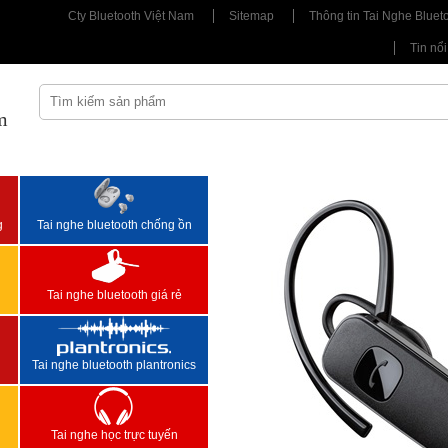
Cty Bluetooth Việt Nam
Sitemap
Thông tin Tai Nghe Bluet
Tin nổi
m
<
>
g
Tai nghe bluetooth chống ồn
Tai nghe bluetooth giá rẻ
Tai nghe bluetooth plantronics
Tai nghe học trực tuyến