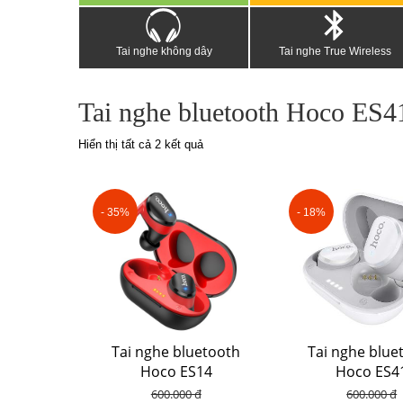
Tai nghe không dây
Tai nghe True Wireless
Tai nghe bluetooth Hoco ES4
Hiển thị tất cả 2 kết quả
- 35%
- 18%
Tai nghe bluetooth
Tai nghe blue
Hoco ES14
Hoco ES4
600.000 đ
600.000 đ