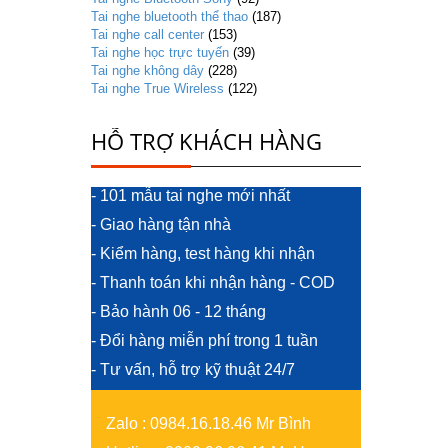
Tai nghe bluetooth thể thao
(187)
Tai nghe call center
(153)
Tai nghe học trực tuyến
(39)
Tai nghe không dây
(228)
Tai nghe True Wireless
(122)
HỖ TRỢ KHÁCH HÀNG
- 101 mẫu tai nghe mới nhất
- Giao hàng tận nhà
- Kiểm hàng, test hàng khi nhận
- Thanh toán khi nhận hàng - COD
- Bảo hành 06 - 12 tháng
- Đổi hàng miễn phí trong 1 tuần
- Tư vấn, hỗ trợ kỹ thuật 24/7
Zalo
:
0984.16.18.46 Mr Bình