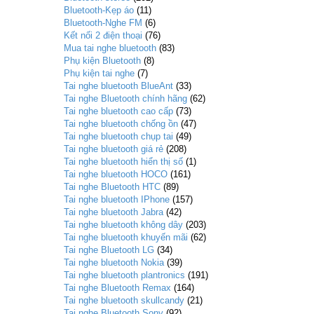
Bluetooth-Kẹp áo
(11)
Bluetooth-Nghe FM
(6)
Kết nối 2 điện thoại
(76)
Mua tai nghe bluetooth
(83)
Phụ kiện Bluetooth
(8)
Phụ kiện tai nghe
(7)
Tai nghe bluetooth BlueAnt
(33)
Tai nghe Bluetooth chính hãng
(62)
Tai nghe bluetooth cao cấp
(73)
Tai nghe bluetooth chống ồn
(47)
Tai nghe bluetooth chụp tai
(49)
Tai nghe bluetooth giá rẻ
(208)
Tai nghe bluetooth hiển thị số
(1)
Tai nghe bluetooth HOCO
(161)
Tai nghe Bluetooth HTC
(89)
Tai nghe bluetooth IPhone
(157)
Tai nghe bluetooth Jabra
(42)
Tai nghe bluetooth không dây
(203)
Tai nghe bluetooth khuyến mãi
(62)
Tai nghe Bluetooth LG
(34)
Tai nghe bluetooth Nokia
(39)
Tai nghe bluetooth plantronics
(191)
Tai nghe Bluetooth Remax
(164)
Tai nghe bluetooth skullcandy
(21)
Tai nghe Bluetooth Sony
(92)