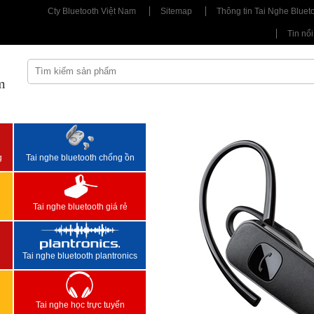
Cty Bluetooth Việt Nam
Sitemap
Thông tin Tai Nghe Bluet
Tin nổi
m
<
>
g
Tai nghe bluetooth chống ồn
Tai nghe bluetooth giá rẻ
Tai nghe bluetooth plantronics
Tai nghe học trực tuyến