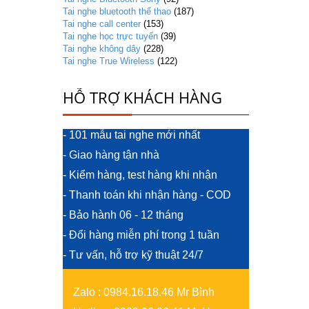
Tai nghe bluetooth thể thao
(187)
Tai nghe call center
(153)
Tai nghe học trực tuyến
(39)
Tai nghe không dây
(228)
Tai nghe True Wireless
(122)
HỖ TRỢ KHÁCH HÀNG
- 101 mẫu tai nghe mới nhất
- Giao hàng tận nhà
- Kiểm hàng, test hàng khi nhận
- Thanh toán khi nhận hàng - COD
- Bảo hành 06 - 12 tháng
- Đổi hàng miễn phí trong 1 tuần
- Tư vấn, hỗ trợ kỹ thuật 24/7
Zalo
:
0984.16.18.46 Mr Bình