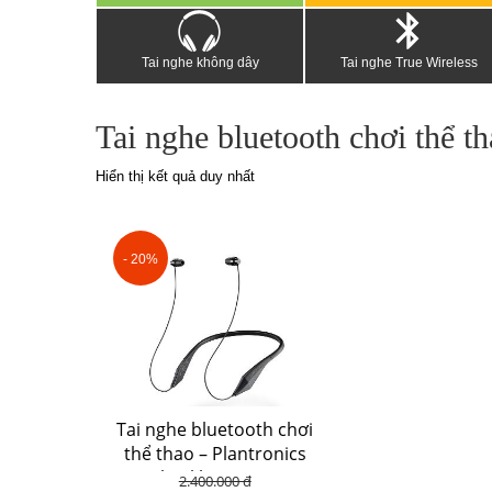
Tai nghe không dây
Tai nghe True Wireless
Tai nghe bluetooth chơi thể t
Hiển thị kết quả duy nhất
- 20%
Tai nghe bluetooth chơi
thể thao – Plantronics
backbeat 105
2.400.000 đ