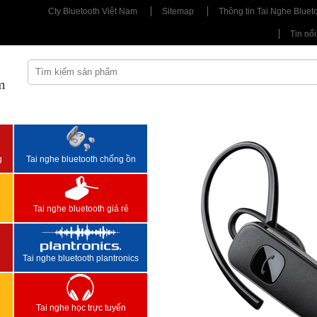
Cty Bluetooth Việt Nam
Sitemap
Thông tin Tai Nghe Bluet
Tin nổi
m
<
>
g
Tai nghe bluetooth chống ồn
Tai nghe bluetooth giá rẻ
Tai nghe bluetooth plantronics
Tai nghe học trực tuyến