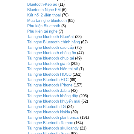
Bluetooth-Kẹp áo
(11)
Bluetooth-Nghe FM
(6)
Kết nối 2 điện thoại
(76)
Mua tai nghe bluetooth
(83)
Phụ kiện Bluetooth
(8)
Phụ kiện tai nghe
(7)
Tai nghe bluetooth BlueAnt
(33)
Tai nghe Bluetooth chính hãng
(62)
Tai nghe bluetooth cao cấp
(73)
Tai nghe bluetooth chống ồn
(47)
Tai nghe bluetooth chụp tai
(49)
Tai nghe bluetooth giá rẻ
(208)
Tai nghe bluetooth hiển thị số
(1)
Tai nghe bluetooth HOCO
(161)
Tai nghe Bluetooth HTC
(89)
Tai nghe bluetooth IPhone
(157)
Tai nghe bluetooth Jabra
(42)
Tai nghe bluetooth không dây
(203)
Tai nghe bluetooth khuyến mãi
(62)
Tai nghe Bluetooth LG
(34)
Tai nghe bluetooth Nokia
(39)
Tai nghe bluetooth plantronics
(191)
Tai nghe Bluetooth Remax
(164)
Tai nghe bluetooth skullcandy
(21)
Tai nghe Bluetooth Sony
(92)