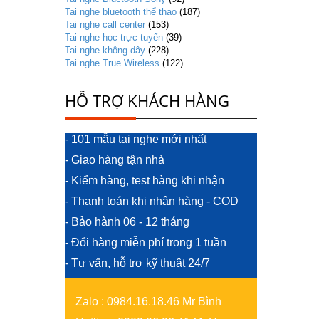
Tai nghe bluetooth thể thao
(187)
Tai nghe call center
(153)
Tai nghe học trực tuyến
(39)
Tai nghe không dây
(228)
Tai nghe True Wireless
(122)
HỖ TRỢ KHÁCH HÀNG
- 101 mẫu tai nghe mới nhất
- Giao hàng tận nhà
- Kiểm hàng, test hàng khi nhận
- Thanh toán khi nhận hàng - COD
- Bảo hành 06 - 12 tháng
- Đổi hàng miễn phí trong 1 tuần
- Tư vấn, hỗ trợ kỹ thuật 24/7
Zalo
:
0984.16.18.46 Mr Bình