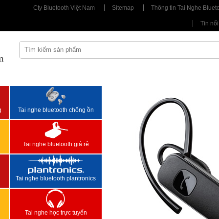
Cty Bluetooth Việt Nam
Sitemap
Thông tin Tai Nghe Bluet
Tin nổi
m
<
>
g
Tai nghe bluetooth chống ồn
Tai nghe bluetooth giá rẻ
Tai nghe bluetooth plantronics
Tai nghe học trực tuyến