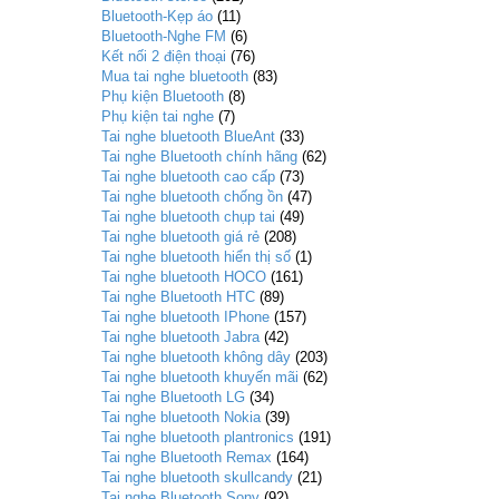
Bluetooth-Kẹp áo
(11)
Bluetooth-Nghe FM
(6)
Kết nối 2 điện thoại
(76)
Mua tai nghe bluetooth
(83)
Phụ kiện Bluetooth
(8)
Phụ kiện tai nghe
(7)
Tai nghe bluetooth BlueAnt
(33)
Tai nghe Bluetooth chính hãng
(62)
Tai nghe bluetooth cao cấp
(73)
Tai nghe bluetooth chống ồn
(47)
Tai nghe bluetooth chụp tai
(49)
Tai nghe bluetooth giá rẻ
(208)
Tai nghe bluetooth hiển thị số
(1)
Tai nghe bluetooth HOCO
(161)
Tai nghe Bluetooth HTC
(89)
Tai nghe bluetooth IPhone
(157)
Tai nghe bluetooth Jabra
(42)
Tai nghe bluetooth không dây
(203)
Tai nghe bluetooth khuyến mãi
(62)
Tai nghe Bluetooth LG
(34)
Tai nghe bluetooth Nokia
(39)
Tai nghe bluetooth plantronics
(191)
Tai nghe Bluetooth Remax
(164)
Tai nghe bluetooth skullcandy
(21)
Tai nghe Bluetooth Sony
(92)