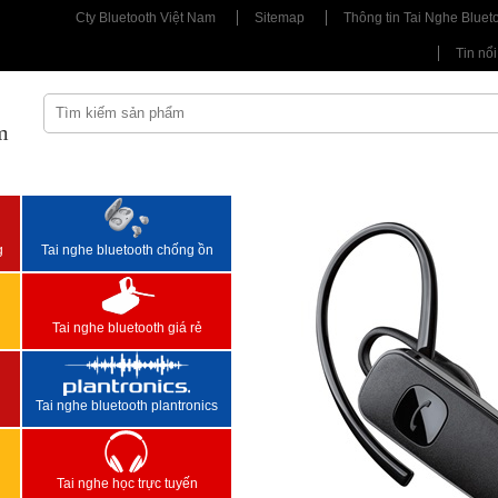
Cty Bluetooth Việt Nam
Sitemap
Thông tin Tai Nghe Bluet
Tin nổi
m
<
>
g
Tai nghe bluetooth chống ồn
Tai nghe bluetooth giá rẻ
Tai nghe bluetooth plantronics
Tai nghe học trực tuyến