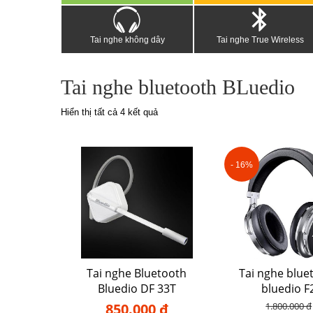
Tai nghe không dây
Tai nghe True Wireless
Tai nghe bluetooth BLuedio
Hiển thị tất cả 4 kết quả
- 16%
Tai nghe Bluetooth
Tai nghe blue
Bluedio DF 33T
bluedio F
850.000 đ
1.800.000 đ