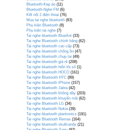
Bluetooth-Kẹp áo
(11)
Bluetooth-Nghe FM
(6)
Kết nối 2 điện thoại
(76)
Mua tai nghe bluetooth
(83)
Phụ kiện Bluetooth
(8)
Phụ kiện tai nghe
(7)
Tai nghe bluetooth BlueAnt
(33)
Tai nghe Bluetooth chính hãng
(62)
Tai nghe bluetooth cao cấp
(73)
Tai nghe bluetooth chống ồn
(47)
Tai nghe bluetooth chụp tai
(49)
Tai nghe bluetooth giá rẻ
(208)
Tai nghe bluetooth hiển thị số
(1)
Tai nghe bluetooth HOCO
(161)
Tai nghe Bluetooth HTC
(89)
Tai nghe bluetooth IPhone
(157)
Tai nghe bluetooth Jabra
(42)
Tai nghe bluetooth không dây
(203)
Tai nghe bluetooth khuyến mãi
(62)
Tai nghe Bluetooth LG
(34)
Tai nghe bluetooth Nokia
(39)
Tai nghe bluetooth plantronics
(191)
Tai nghe Bluetooth Remax
(164)
Tai nghe bluetooth skullcandy
(21)
Tai nghe Bluetooth Sony
(92)