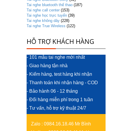
Tai nghe bluetooth thể thao
(187)
Tai nghe call center
(153)
Tai nghe học trực tuyến
(39)
Tai nghe không dây
(228)
Tai nghe True Wireless
(122)
HỖ TRỢ KHÁCH HÀNG
- 101 mẫu tai nghe mới nhất
- Giao hàng tận nhà
- Kiểm hàng, test hàng khi nhận
- Thanh toán khi nhận hàng - COD
- Bảo hành 06 - 12 tháng
- Đổi hàng miễn phí trong 1 tuần
- Tư vấn, hỗ trợ kỹ thuật 24/7
Zalo
:
0984.16.18.46 Mr Bình