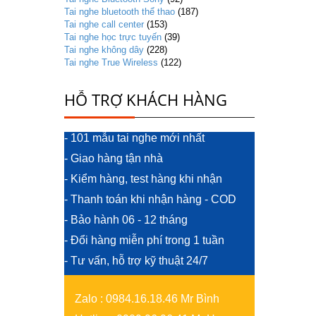
Tai nghe bluetooth thể thao
(187)
Tai nghe call center
(153)
Tai nghe học trực tuyến
(39)
Tai nghe không dây
(228)
Tai nghe True Wireless
(122)
HỖ TRỢ KHÁCH HÀNG
- 101 mẫu tai nghe mới nhất
- Giao hàng tận nhà
- Kiểm hàng, test hàng khi nhận
- Thanh toán khi nhận hàng - COD
- Bảo hành 06 - 12 tháng
- Đổi hàng miễn phí trong 1 tuần
- Tư vấn, hỗ trợ kỹ thuật 24/7
Zalo
:
0984.16.18.46 Mr Bình