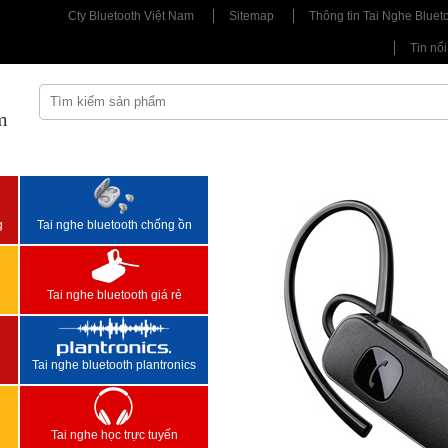
Cty Bluetooth Việt Nam
Sitemap
Thông tin Tai Nghe Bluet
Tin nổi
m
<
>
g
Tai nghe bluetooth chống ồn
Tai nghe bluetooth giá rẻ
Tai nghe bluetooth plantronics
Tai nghe học trực tuyến