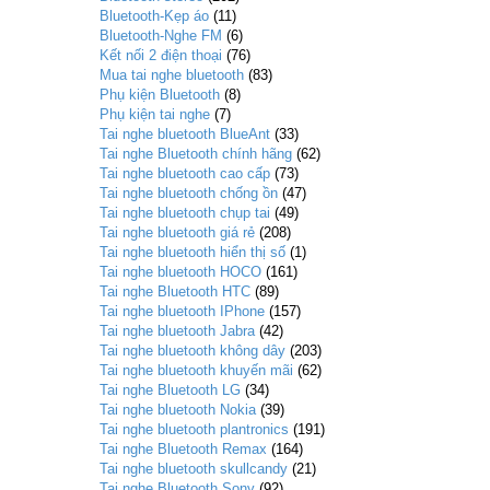
Bluetooth-Kẹp áo
(11)
Bluetooth-Nghe FM
(6)
Kết nối 2 điện thoại
(76)
Mua tai nghe bluetooth
(83)
Phụ kiện Bluetooth
(8)
Phụ kiện tai nghe
(7)
Tai nghe bluetooth BlueAnt
(33)
Tai nghe Bluetooth chính hãng
(62)
Tai nghe bluetooth cao cấp
(73)
Tai nghe bluetooth chống ồn
(47)
Tai nghe bluetooth chụp tai
(49)
Tai nghe bluetooth giá rẻ
(208)
Tai nghe bluetooth hiển thị số
(1)
Tai nghe bluetooth HOCO
(161)
Tai nghe Bluetooth HTC
(89)
Tai nghe bluetooth IPhone
(157)
Tai nghe bluetooth Jabra
(42)
Tai nghe bluetooth không dây
(203)
Tai nghe bluetooth khuyến mãi
(62)
Tai nghe Bluetooth LG
(34)
Tai nghe bluetooth Nokia
(39)
Tai nghe bluetooth plantronics
(191)
Tai nghe Bluetooth Remax
(164)
Tai nghe bluetooth skullcandy
(21)
Tai nghe Bluetooth Sony
(92)