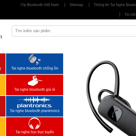
Cty Bluetooth Việt Nam
Sitemap
Thông tin Tai Nghe Bluet
Tin nổi
m
<
>
g
Tai nghe bluetooth chống ồn
Tai nghe bluetooth giá rẻ
Tai nghe bluetooth plantronics
Tai nghe học trực tuyến