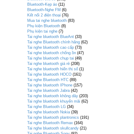
Bluetooth-Kẹp áo
(11)
Bluetooth-Nghe FM
(6)
Kết nối 2 điện thoại
(76)
Mua tai nghe bluetooth
(83)
Phụ kiện Bluetooth
(8)
Phụ kiện tai nghe
(7)
Tai nghe bluetooth BlueAnt
(33)
Tai nghe Bluetooth chính hãng
(62)
Tai nghe bluetooth cao cấp
(73)
Tai nghe bluetooth chống ồn
(47)
Tai nghe bluetooth chụp tai
(49)
Tai nghe bluetooth giá rẻ
(208)
Tai nghe bluetooth hiển thị số
(1)
Tai nghe bluetooth HOCO
(161)
Tai nghe Bluetooth HTC
(89)
Tai nghe bluetooth IPhone
(157)
Tai nghe bluetooth Jabra
(42)
Tai nghe bluetooth không dây
(203)
Tai nghe bluetooth khuyến mãi
(62)
Tai nghe Bluetooth LG
(34)
Tai nghe bluetooth Nokia
(39)
Tai nghe bluetooth plantronics
(191)
Tai nghe Bluetooth Remax
(164)
Tai nghe bluetooth skullcandy
(21)
Tai nghe Bluetooth Sony
(92)