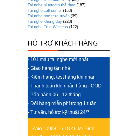
Tai nghe bluetooth thể thao
(187)
Tai nghe call center
(153)
Tai nghe học trực tuyến
(39)
Tai nghe không dây
(228)
Tai nghe True Wireless
(122)
HỖ TRỢ KHÁCH HÀNG
- 101 mẫu tai nghe mới nhất
- Giao hàng tận nhà
- Kiểm hàng, test hàng khi nhận
- Thanh toán khi nhận hàng - COD
- Bảo hành 06 - 12 tháng
- Đổi hàng miễn phí trong 1 tuần
- Tư vấn, hỗ trợ kỹ thuật 24/7
Zalo
:
0984.16.18.46 Mr Bình