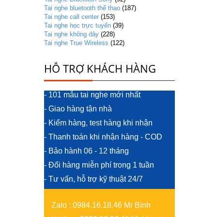
Tai nghe bluetooth thể thao
(187)
Tai nghe call center
(153)
Tai nghe học trực tuyến
(39)
Tai nghe không dây
(228)
Tai nghe True Wireless
(122)
HỖ TRỢ KHÁCH HÀNG
- 101 mẫu tai nghe mới nhất
- Giao hàng tận nhà
- Kiểm hàng, test hàng khi nhận
- Thanh toán khi nhận hàng - COD
- Bảo hành 06 - 12 tháng
- Đổi hàng miễn phí trong 1 tuần
- Tư vấn, hỗ trợ kỹ thuật 24/7
Zalo
:
0984.16.18.46 Mr Bình