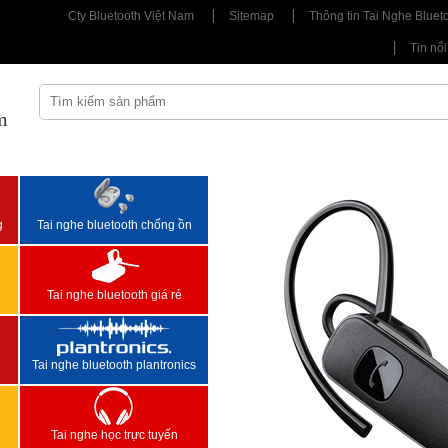
Cty Bluetooth Việt Nam
Sitemap
Thông tin Tai Nghe Bluet
Tin nổi
m
<
>
g
Tai nghe bluetooth chống ồn
Tai nghe bluetooth giá rẻ
Tai nghe bluetooth plantronics
Tai nghe học trực tuyến