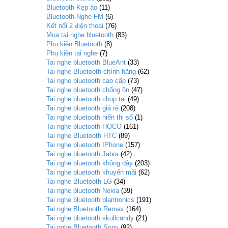
Bluetooth-Kẹp áo
(11)
Bluetooth-Nghe FM
(6)
Kết nối 2 điện thoại
(76)
Mua tai nghe bluetooth
(83)
Phụ kiện Bluetooth
(8)
Phụ kiện tai nghe
(7)
Tai nghe bluetooth BlueAnt
(33)
Tai nghe Bluetooth chính hãng
(62)
Tai nghe bluetooth cao cấp
(73)
Tai nghe bluetooth chống ồn
(47)
Tai nghe bluetooth chụp tai
(49)
Tai nghe bluetooth giá rẻ
(208)
Tai nghe bluetooth hiển thị số
(1)
Tai nghe bluetooth HOCO
(161)
Tai nghe Bluetooth HTC
(89)
Tai nghe bluetooth IPhone
(157)
Tai nghe bluetooth Jabra
(42)
Tai nghe bluetooth không dây
(203)
Tai nghe bluetooth khuyến mãi
(62)
Tai nghe Bluetooth LG
(34)
Tai nghe bluetooth Nokia
(39)
Tai nghe bluetooth plantronics
(191)
Tai nghe Bluetooth Remax
(164)
Tai nghe bluetooth skullcandy
(21)
Tai nghe Bluetooth Sony
(92)