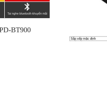
Tai nghe bluetooth khuyến mãi
da PD-BT900