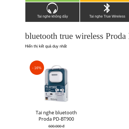
Tai nghe không dây
Tai nghe True Wireless
bluetooth true wireless Pro
Hiển thị kết quả duy nhất
- 16%
Tai nghe bluetooth
Proda PD-BT900
600.000 đ