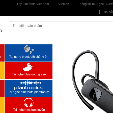
Cty Bluetooth Việt Nam
Sitemap
Thông tin Tai Nghe Bluet
Tin nổi
m
<
>
g
Tai nghe bluetooth chống ồn
Tai nghe bluetooth giá rẻ
Tai nghe bluetooth plantronics
Tai nghe học trực tuyến