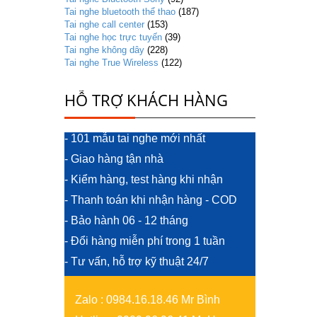
Tai nghe bluetooth thể thao
(187)
Tai nghe call center
(153)
Tai nghe học trực tuyến
(39)
Tai nghe không dây
(228)
Tai nghe True Wireless
(122)
HỖ TRỢ KHÁCH HÀNG
- 101 mẫu tai nghe mới nhất
- Giao hàng tận nhà
- Kiểm hàng, test hàng khi nhận
- Thanh toán khi nhận hàng - COD
- Bảo hành 06 - 12 tháng
- Đổi hàng miễn phí trong 1 tuần
- Tư vấn, hỗ trợ kỹ thuật 24/7
Zalo
:
0984.16.18.46 Mr Bình