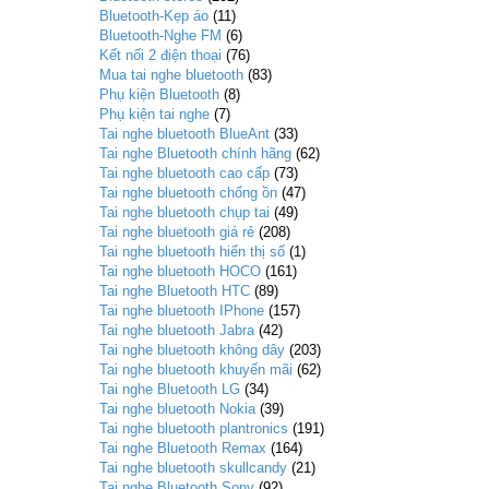
Bluetooth-Kẹp áo
(11)
Bluetooth-Nghe FM
(6)
Kết nối 2 điện thoại
(76)
Mua tai nghe bluetooth
(83)
Phụ kiện Bluetooth
(8)
Phụ kiện tai nghe
(7)
Tai nghe bluetooth BlueAnt
(33)
Tai nghe Bluetooth chính hãng
(62)
Tai nghe bluetooth cao cấp
(73)
Tai nghe bluetooth chống ồn
(47)
Tai nghe bluetooth chụp tai
(49)
Tai nghe bluetooth giá rẻ
(208)
Tai nghe bluetooth hiển thị số
(1)
Tai nghe bluetooth HOCO
(161)
Tai nghe Bluetooth HTC
(89)
Tai nghe bluetooth IPhone
(157)
Tai nghe bluetooth Jabra
(42)
Tai nghe bluetooth không dây
(203)
Tai nghe bluetooth khuyến mãi
(62)
Tai nghe Bluetooth LG
(34)
Tai nghe bluetooth Nokia
(39)
Tai nghe bluetooth plantronics
(191)
Tai nghe Bluetooth Remax
(164)
Tai nghe bluetooth skullcandy
(21)
Tai nghe Bluetooth Sony
(92)