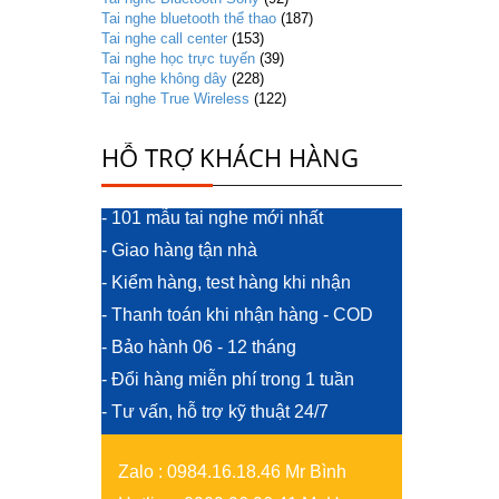
Tai nghe bluetooth thể thao
(187)
Tai nghe call center
(153)
Tai nghe học trực tuyến
(39)
Tai nghe không dây
(228)
Tai nghe True Wireless
(122)
HỖ TRỢ KHÁCH HÀNG
- 101 mẫu tai nghe mới nhất
- Giao hàng tận nhà
- Kiểm hàng, test hàng khi nhận
- Thanh toán khi nhận hàng - COD
- Bảo hành 06 - 12 tháng
- Đổi hàng miễn phí trong 1 tuần
- Tư vấn, hỗ trợ kỹ thuật 24/7
Zalo
:
0984.16.18.46 Mr Bình