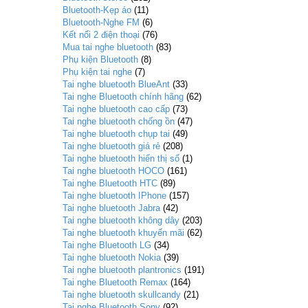
Bluetooth-Kẹp áo
(11)
Bluetooth-Nghe FM
(6)
Kết nối 2 điện thoại
(76)
Mua tai nghe bluetooth
(83)
Phụ kiện Bluetooth
(8)
Phụ kiện tai nghe
(7)
Tai nghe bluetooth BlueAnt
(33)
Tai nghe Bluetooth chính hãng
(62)
Tai nghe bluetooth cao cấp
(73)
Tai nghe bluetooth chống ồn
(47)
Tai nghe bluetooth chụp tai
(49)
Tai nghe bluetooth giá rẻ
(208)
Tai nghe bluetooth hiển thị số
(1)
Tai nghe bluetooth HOCO
(161)
Tai nghe Bluetooth HTC
(89)
Tai nghe bluetooth IPhone
(157)
Tai nghe bluetooth Jabra
(42)
Tai nghe bluetooth không dây
(203)
Tai nghe bluetooth khuyến mãi
(62)
Tai nghe Bluetooth LG
(34)
Tai nghe bluetooth Nokia
(39)
Tai nghe bluetooth plantronics
(191)
Tai nghe Bluetooth Remax
(164)
Tai nghe bluetooth skullcandy
(21)
Tai nghe Bluetooth Sony
(92)