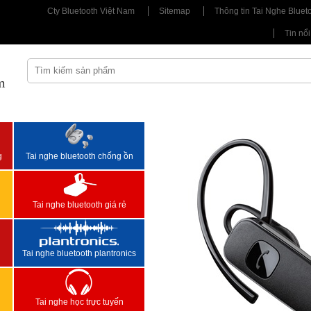
Cty Bluetooth Việt Nam
Sitemap
Thông tin Tai Nghe Bluet
Tin nổi
m
<
>
g
Tai nghe bluetooth chống ồn
Tai nghe bluetooth giá rẻ
Tai nghe bluetooth plantronics
Tai nghe học trực tuyến