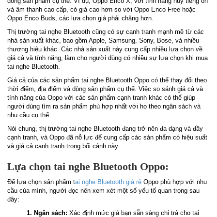
dòng sản phẩm cụ thể. Ví dụ, Oppo Enco X, với tính năng hủy tiếng ồn
và âm thanh cao cấp, có giá cao hơn so với Oppo Enco Free hoặc
Oppo Enco Buds, các lựa chọn giá phải chăng hơn.
Thị trường tai nghe Bluetooth cũng có sự cạnh tranh mạnh mẽ từ các
nhà sản xuất khác, bao gồm Apple, Samsung, Sony, Bose, và nhiều
thương hiệu khác. Các nhà sản xuất này cung cấp nhiều lựa chọn về
giá cả và tính năng, làm cho người dùng có nhiều sự lựa chọn khi mua
tai nghe Bluetooth.
Giá cả của các sản phẩm tai nghe Bluetooth Oppo có thể thay đổi theo
thời điểm, địa điểm và dòng sản phẩm cụ thể. Việc so sánh giá cả và
tính năng của Oppo với các sản phẩm cạnh tranh khác có thể giúp
người dùng tìm ra sản phẩm phù hợp nhất với họ theo ngân sách và
nhu cầu cụ thể.
Nói chung, thị trường tai nghe Bluetooth đang trở nên đa dạng và đầy
cạnh tranh, và Oppo đã nỗ lực để cung cấp các sản phẩm có hiệu suất
và giá cả cạnh tranh trong bối cảnh này.
Lựa chọn tai nghe Bluetooth Oppo:
Để lựa chọn sản phẩm t
ai nghe Bluetooth giá rẻ
Oppo phù hợp với nhu
cầu của mình, người đọc nên xem xét một số yếu tố quan trọng sau
đây:
1. Ngân sách:
Xác định mức giá bạn sẵn sàng chi trả cho tai