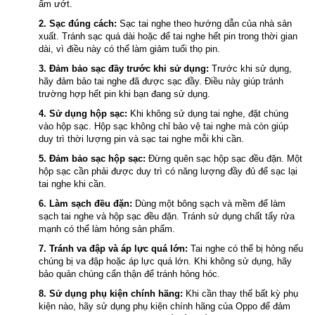
ẩm ướt.
2. Sạc đúng cách:
Sạc tai nghe theo hướng dẫn của nhà sản
xuất. Tránh sạc quá dài hoặc để tai nghe hết pin trong thời gian
dài, vì điều này có thể làm giảm tuổi thọ pin.
3. Đảm bảo sạc đầy trước khi sử dụng:
Trước khi sử dụng,
hãy đảm bảo tai nghe đã được sạc đầy. Điều này giúp tránh
trường hợp hết pin khi bạn đang sử dụng.
4. Sử dụng hộp sạc:
Khi không sử dụng tai nghe, đặt chúng
vào hộp sạc. Hộp sạc không chỉ bảo vệ tai nghe mà còn giúp
duy trì thời lượng pin và sạc tai nghe mỗi khi cần.
5. Đảm bảo sạc hộp sạc:
Đừng quên sạc hộp sạc đều đặn. Một
hộp sạc cần phải được duy trì có năng lượng đầy đủ để sạc lại
tai nghe khi cần.
6. Làm sạch đều đặn:
Dùng một bông sạch và mềm để làm
sạch tai nghe và hộp sạc đều đặn. Tránh sử dụng chất tẩy rửa
mạnh có thể làm hỏng sản phẩm.
7. Tránh va đập và áp lực quá lớn:
Tai nghe có thể bị hỏng nếu
chúng bị va đập hoặc áp lực quá lớn. Khi không sử dụng, hãy
bảo quản chúng cẩn thận để tránh hỏng hóc.
8. Sử dụng phụ kiện chính hãng:
Khi cần thay thế bất kỳ phụ
kiện nào, hãy sử dụng phụ kiện chính hãng của Oppo để đảm