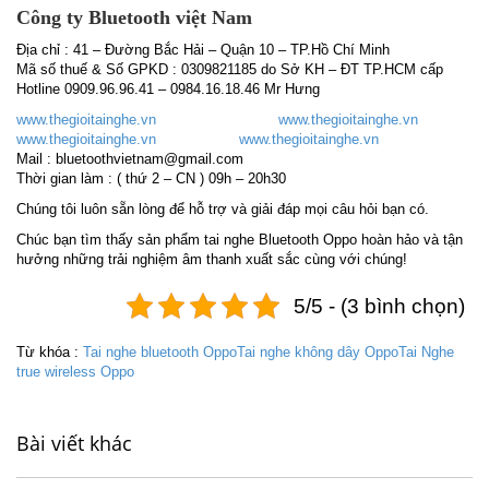
Công ty Bluetooth việt Nam
Địa chỉ : 41 – Đường Bắc Hải – Quận 10 – TP.Hồ Chí Minh
Mã số thuế & Số GPKD : 0309821185 do Sở KH – ĐT TP.HCM cấp
Hotline 0909.96.96.41 – 0984.16.18.46 Mr Hưng
www.thegioitainghe.vn
www.thegioitainghe.vn
www.thegioitainghe.vn
www.thegioitainghe.vn
Mail : bluetoothvietnam@gmail.com
Thời gian làm : ( thứ 2 – CN ) 09h – 20h30
Chúng tôi luôn sẵn lòng để hỗ trợ và giải đáp mọi câu hỏi bạn có.
Chúc bạn tìm thấy sản phẩm tai nghe Bluetooth Oppo hoàn hảo và tận
hưởng những trải nghiệm âm thanh xuất sắc cùng với chúng!
5/5 - (3 bình chọn)
Từ khóa :
Tai nghe bluetooth Oppo
Tai nghe không dây Oppo
Tai Nghe
true wireless Oppo
Bài viết khác