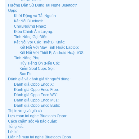
Nhược điểm:
Hướng Dẫn Sử Dụng Tai Nghe Bluetooth
Oppo
Khởi Động và Tắt Nguồn:
Kết Nối Bluetooth:
Chơi/Ngừng Nhạc:
Điều Chỉnh Âm Lượng:
Tính Năng Gọi Điện:
Kết Nối Với Các Thiết Bị Khác:
Kết Nối Với Máy Tính Hoặc Laptop:
Kết Nối Với Thiết Bị Android Hoặc iOS:
Tính Năng Phụ:
Hủy Tiếng Ồn (Nếu Có):
Kiểm Soát Cuộc Gọi:
Sạc Pin:
Đánh giá và đánh giá từ người dùng:
Đánh giá Oppo Enco X:
Đánh giá Oppo Enco Free:
Đánh giá Oppo Enco W31:
Đánh giá Oppo Enco M31:
Đánh giá Oppo Enco Buds:
Thị trường và giá cả:
Lựa chọn tai nghe Bluetooth Oppo:
Cách chăm sóc và bảo quản:
Tổng kết:
Lời kết:
Liên hệ mua tai nghe Bluetooth Oppo