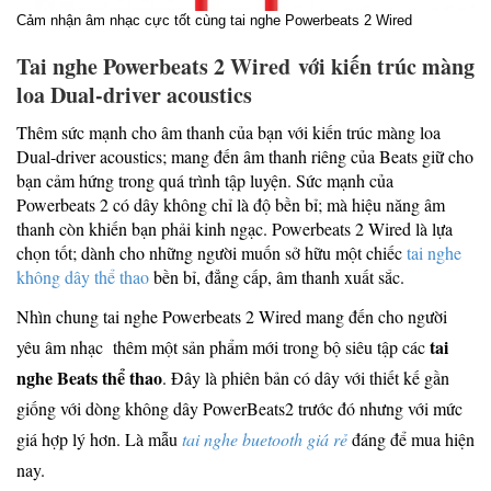
Cảm nhận âm nhạc cực tốt cùng tai nghe Powerbeats 2 Wired
Tai nghe Powerbeats 2 Wired với kiến trúc màng
loa Dual-driver acoustics
Thêm sức mạnh cho âm thanh của bạn với kiến trúc màng loa
Dual-driver acoustics; mang đến âm thanh riêng của Beats giữ cho
bạn cảm hứng trong quá trình tập luyện. Sức mạnh của
Powerbeats 2 có dây không chỉ là độ bền bỉ; mà hiệu năng âm
thanh còn khiến bạn phải kinh ngạc. Powerbeats 2 Wired là lựa
chọn tốt; dành cho những người muốn sở hữu một chiếc
tai nghe
không dây thể thao
bền bỉ, đẳng cấp, âm thanh xuất sắc.
Nhìn chung tai nghe Powerbeats 2 Wired mang đến cho người
tai
yêu âm nhạc thêm một sản phẩm mới trong bộ siêu tập các
nghe Beats thể thao
. Đây là phiên bản có dây với thiết kế gần
giống với dòng không dây PowerBeats2 trước đó nhưng với mức
giá hợp lý hơn. Là mẫu
tai nghe buetooth giá rẻ
đáng để mua hiện
nay.