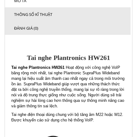
MÔ TẢ
THÔNG SỐ KĨ THUẬT
ĐÁNH GIÁ (0)
Tai nghe Plantronics HW261
Tai nghe Plantronics HW261
Hoạt động với công nghệ VoIP
băng rộng mới nhất, tai nghe Plantronic SupraPlus Wideband
mang lại hiệu suất âm thanh cao nhất ngay cả trong môi trường
ồn ào. SupraPlus Wideband giúp vượt qua những thách thức
đặt ra bởi công nghệ truyền thống, mang lại sự rõ ràng trong lời
nói và độ trung thực giống như cuộc sống. Người dùng sẽ trải
nghiệm sự hài lòng cao hơn thông qua sự thông minh nâng cao
và giảm thông tin sai lệch.
Tai nghe điện thoại dùng chung với bộ tăng âm M22 hoặc M12.
Được khuyến cáo sử dụng cho hệ thống VoIP.