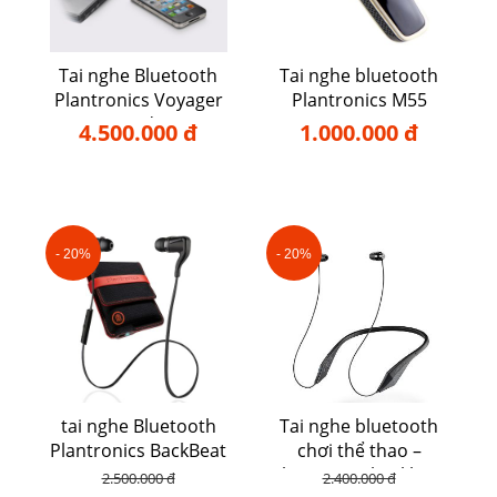
Tai nghe Bluetooth
Tai nghe bluetooth
Plantronics Voyager
Plantronics M55
Legend UC
4.500.000 đ
1.000.000 đ
- 20%
- 20%
tai nghe Bluetooth
Tai nghe bluetooth
Plantronics BackBeat
chơi thể thao –
go 2
Plantronics backbeat
2.500.000 đ
2.400.000 đ