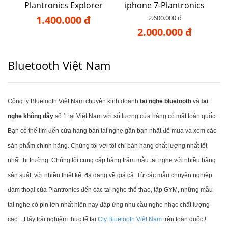
Plantronics Explorer
iphone 7-Plantronics
110
Voyager Edge
1.400.000 đ
2.600.000 đ
2.000.000 đ
Bluetooth Việt Nam
Công ty Bluetooth Việt Nam chuyên kinh doanh
tai nghe bluetooth
và
tai
nghe không dây
số 1 tại Việt Nam với số lượng cửa hàng có mặt toàn quốc.
Bạn có thể tìm đến cửa hàng bán tai nghe gần bạn nhất để mua và xem các
sản phẩm chính hãng. Chúng tôi với tôi chỉ bán hàng chất lượng nhất tốt
nhất thị trường. Chúng tôi cung cấp hàng trăm mẫu tai nghe với nhiều hãng
sản suất, với nhiều thiết kế, đa dạng về giá cả. Từ các mẫu chuyên nghiệp
đàm thoại của Plantronics đến các tai nghe thể thao, tập GYM, những mẫu
tai nghe có pin lớn nhất hiện nay đáp ứng nhu cầu nghe nhạc chất lượng
cao... Hãy trải nghiệm thực tế tại
Cty Bluetooth Việt Nam
trên toàn quốc !