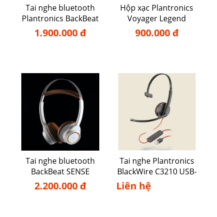
Tai nghe bluetooth
Hộp xạc Plantronics
Plantronics BackBeat
Voyager Legend
FIT 350
1.900.000 đ
900.000 đ
Tai nghe bluetooth
Tai nghe Plantronics
BackBeat SENSE
BlackWire C3210 USB-
A
2.200.000 đ
Liên hệ