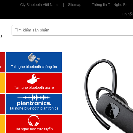
Cty Bluetooth Việt Nam
Sitemap
Thông tin Tai Nghe Bluet
Tin nổi
m
<
>
g
Tai nghe bluetooth chống ồn
Tai nghe bluetooth giá rẻ
Tai nghe bluetooth plantronics
Tai nghe học trực tuyến