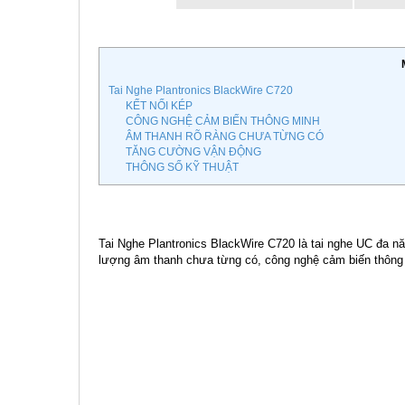
Tai Nghe Plantronics BlackWire C720
KẾT NỐI KÉP
CÔNG NGHỆ CẢM BIẾN THÔNG MINH
ÂM THANH RÕ RÀNG CHƯA TỪNG CÓ
TĂNG CƯỜNG VẬN ĐỘNG
THÔNG SỐ KỸ THUẬT
Tai Nghe Plantronics BlackWire C720 là tai nghe UC đa n
lượng âm thanh chưa từng có, công nghệ cảm biến thông mi