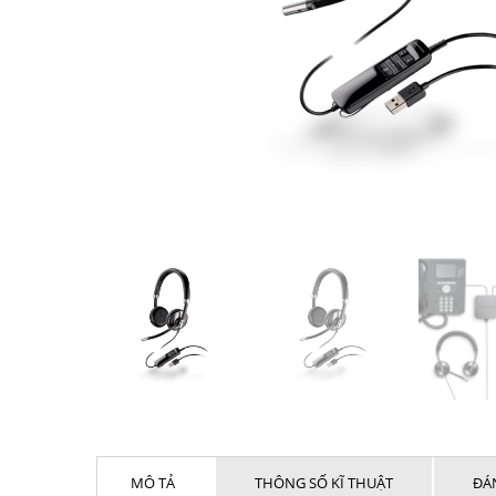
MÔ TẢ
THÔNG SỐ KĨ THUẬT
ĐÁN