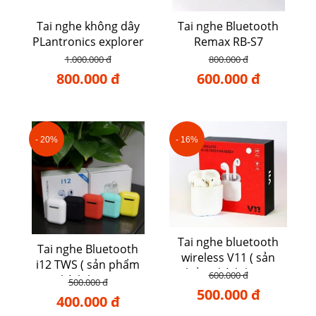
Tai nghe không dây
Tai nghe Bluetooth
PLantronics explorer
Remax RB-S7
50
1.000.000 đ
800.000 đ
800.000 đ
600.000 đ
- 20%
- 16%
Tai nghe bluetooth
Tai nghe Bluetooth
wireless V11 ( sản
i12 TWS ( sản phẩm
phẩm chính hãng )
600.000 đ
chính hãng )
500.000 đ
500.000 đ
400.000 đ