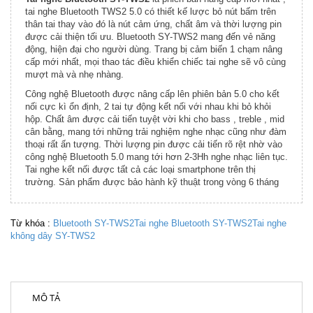
tai nghe Bluetooth TWS2 5.0 có thiết kế lược bỏ nút bấm trên
thân tai thay vào đó là nút cảm ứng, chất âm và thời lượng pin
được cải thiện tối ưu. Bluetooth SY-TWS2 mang đến vẻ năng
động, hiện đại cho người dùng. Trang bị cảm biến 1 chạm nâng
cấp mới nhất, mọi thao tác điều khiển chiếc tai nghe sẽ vô cùng
mượt mà và nhẹ nhàng.
Công nghệ Bluetooth được nâng cấp lên phiên bản 5.0 cho kết
nối cực kì ổn định, 2 tai tự động kết nối với nhau khi bỏ khỏi
hộp. Chất âm được cải tiến tuyệt vời khi cho bass , treble , mid
cân bằng, mang tới những trải nghiệm nghe nhạc cũng như đàm
thoại rất ấn tượng. Thời lượng pin được cải tiến rõ rệt nhờ vào
công nghệ Bluetooth 5.0 mang tới hơn 2-3Hh nghe nhạc liên tục.
Tai nghe kết nối được tất cả các loại smartphone trên thị
trường. Sản phẩm được bảo hành kỹ thuật trong vòng 6 tháng
Từ khóa :
Bluetooth SY-TWS2
Tai nghe Bluetooth SY-TWS2
Tai nghe
không dây SY-TWS2
MÔ TẢ