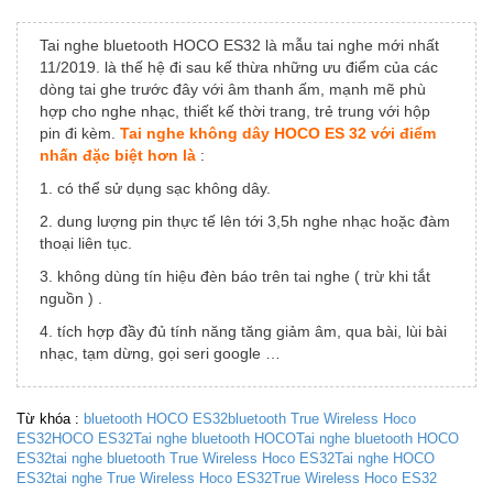
Tai nghe bluetooth HOCO ES32 là mẫu tai nghe mới nhất
11/2019. là thế hệ đi sau kế thừa những ưu điểm của các
dòng tai ghe trước đây với âm thanh ấm, mạnh mẽ phù
hợp cho nghe nhạc, thiết kế thời trang, trẻ trung với hộp
pin đi kèm.
Tai nghe không dây HOCO ES 32 với điểm
nhấn đặc biệt hơn là
:
1. có thể sử dụng sạc không dây.
2. dung lượng pin thực tế lên tới 3,5h nghe nhạc hoặc đàm
thoại liên tục.
3. không dùng tín hiệu đèn báo trên tai nghe ( trừ khi tắt
nguồn ) .
4. tích hợp đầy đủ tính năng tăng giảm âm, qua bài, lùi bài
nhạc, tạm dừng, gọi seri google …
Từ khóa :
bluetooth HOCO ES32
bluetooth True Wireless Hoco
ES32
HOCO ES32
Tai nghe bluetooth HOCO
Tai nghe bluetooth HOCO
ES32
tai nghe bluetooth True Wireless Hoco ES32
Tai nghe HOCO
ES32
tai nghe True Wireless Hoco ES32
True Wireless Hoco ES32