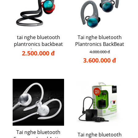
tai nghe bluetooth
Tai nghe bluetooth
plantronics backbeat
Plantronics BackBeat
fit 2100
FIT 3100
2.500.000 đ
4.000.000 đ
3.600.000 đ
Tai nghe bluetooth
Tai nghe bluetooth