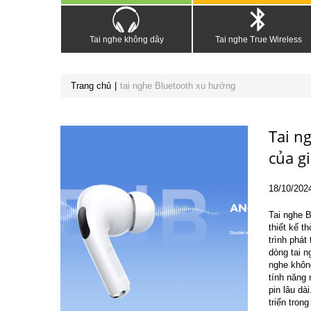
Tai nghe không dây
Tai nghe True Wireless
Trang chủ
tai nghe Bluetooth xu hướng
Tai n
của gi
18
/10
/202
Tai nghe 
thiết kế t
trình phát
dòng tai n
nghe không
tính năng 
pin lâu d
triển trong