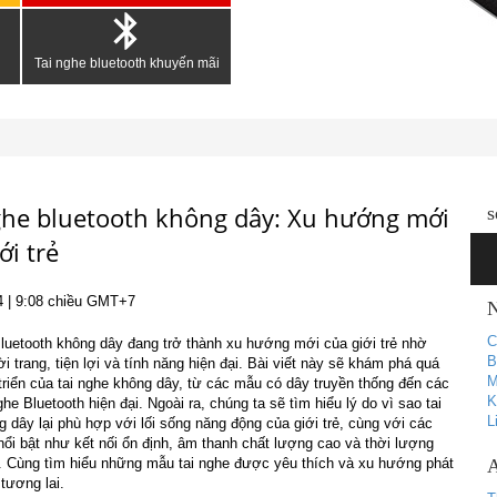
Tai nghe bluetooth khuyến mãi
ghe bluetooth không dây: Xu hướng mới
s
ới trẻ
4
| 9:08 chiều GMT+7
N
C
Bluetooth không dây đang trở thành xu hướng mới của giới trẻ nhờ
B
hời trang, tiện lợi và tính năng hiện đại. Bài viết này sẽ khám phá quá
M
 triển của tai nghe không dây, từ các mẫu có dây truyền thống đến các
K
ghe Bluetooth hiện đại. Ngoài ra, chúng ta sẽ tìm hiểu lý do vì sao tai
L
 dây lại phù hợp với lối sống năng động của giới trẻ, cùng với các
nổi bật như kết nối ổn định, âm thanh chất lượng cao và thời lượng
ài. Cùng tìm hiểu những mẫu tai nghe được yêu thích và xu hướng phát
A
 tương lai.