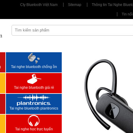
Cty Bluetooth Việt Nam
Sitemap
Thông tin Tai Nghe Bluet
Tin nổi
m
<
>
g
Tai nghe bluetooth chống ồn
Tai nghe bluetooth giá rẻ
Tai nghe bluetooth plantronics
Tai nghe học trực tuyến