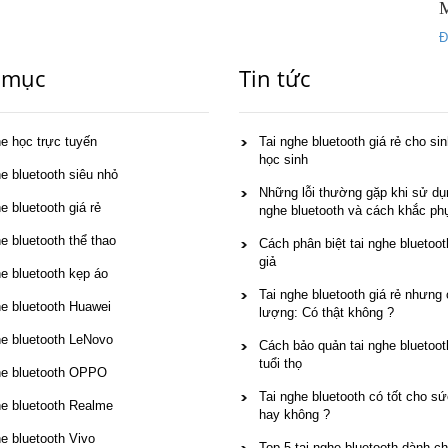
Đ
 mục
Tin tức
he học trực tuyến
Tai nghe bluetooth giá rẻ cho sin
học sinh
he bluetooth siêu nhỏ
Những lỗi thường gặp khi sử dụn
e bluetooth giá rẻ
nghe bluetooth và cách khắc ph
e bluetooth thể thao
Cách phân biệt tai nghe bluetoot
giả
he bluetooth kẹp áo
Tai nghe bluetooth giá rẻ nhưng 
he bluetooth Huawei
lượng: Có thật không ?
he bluetooth LeNovo
Cách bảo quản tai nghe bluetoot
tuổi thọ
he bluetooth OPPO
Tai nghe bluetooth có tốt cho s
he bluetooth Realme
hay không ?
he bluetooth Vivo
Top 5 tai nghe bluetooth dành c