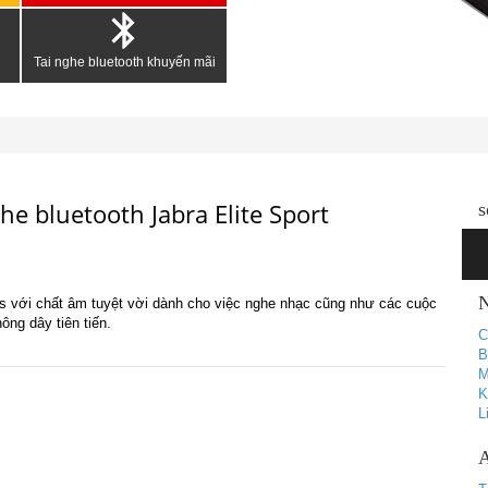
Tai nghe bluetooth khuyến mãi
he bluetooth Jabra Elite Sport
s
N
buds với chất âm tuyệt vời dành cho việc nghe nhạc cũng như các cuộc
ông dây tiên tiến.
C
B
M
K
L
A