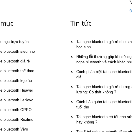
Đ
 mục
Tin tức
he học trực tuyến
Tai nghe bluetooth giá rẻ cho sin
học sinh
he bluetooth siêu nhỏ
Những lỗi thường gặp khi sử dụn
e bluetooth giá rẻ
nghe bluetooth và cách khắc ph
e bluetooth thể thao
Cách phân biệt tai nghe bluetoot
giả
he bluetooth kẹp áo
Tai nghe bluetooth giá rẻ nhưng 
he bluetooth Huawei
lượng: Có thật không ?
he bluetooth LeNovo
Cách bảo quản tai nghe bluetoot
tuổi thọ
he bluetooth OPPO
Tai nghe bluetooth có tốt cho s
he bluetooth Realme
hay không ?
he bluetooth Vivo
Top 5 tai nghe bluetooth dành c