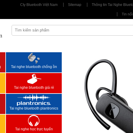
Cty Bluetooth Việt Nam
Sitemap
Thông tin Tai Nghe Bluet
Tin nổi
m
<
>
g
Tai nghe bluetooth chống ồn
Tai nghe bluetooth giá rẻ
Tai nghe bluetooth plantronics
Tai nghe học trực tuyến