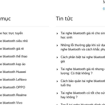
Đ
 mục
Tin tức
he học trực tuyến
Tai nghe bluetooth giá rẻ cho sin
học sinh
he bluetooth siêu nhỏ
Những lỗi thường gặp khi sử dụn
e bluetooth giá rẻ
nghe bluetooth và cách khắc ph
e bluetooth thể thao
Cách phân biệt tai nghe bluetoot
giả
he bluetooth kẹp áo
Tai nghe bluetooth giá rẻ nhưng 
he bluetooth Huawei
lượng: Có thật không ?
he bluetooth LeNovo
Cách bảo quản tai nghe bluetoot
tuổi thọ
he bluetooth OPPO
Tai nghe bluetooth có tốt cho s
he bluetooth Realme
hay không ?
he bluetooth Vivo
Top 5 tai nghe bluetooth dành c