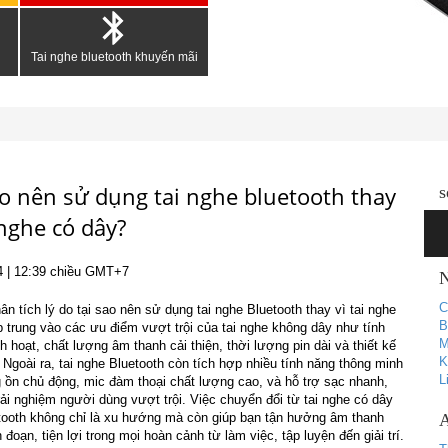
Tai nghe bluetooth khuyến mãi
ao nên sử dụng tai nghe bluetooth thay
s
 nghe có dây?
4
| 12:39 chiều GMT+7
N
C
hân tích lý do tại sao nên sử dụng tai nghe Bluetooth thay vì tai nghe
B
p trung vào các ưu điểm vượt trội của tai nghe không dây như tính
M
linh hoạt, chất lượng âm thanh cải thiện, thời lượng pin dài và thiết kế
K
. Ngoài ra, tai nghe Bluetooth còn tích hợp nhiều tính năng thông minh
L
 ồn chủ động, mic đàm thoại chất lượng cao, và hỗ trợ sạc nhanh,
rải nghiệm người dùng vượt trội. Việc chuyển đổi từ tai nghe có dây
tooth không chỉ là xu hướng mà còn giúp bạn tận hưởng âm thanh
A
 đoạn, tiện lợi trong mọi hoàn cảnh từ làm việc, tập luyện đến giải trí.