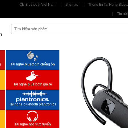
Cty Bluetooth Việt Nam
Sitemap
Thông tin Tai Nghe Bluet
Tin nổi
m
<
>
g
Tai nghe bluetooth chống ồn
Tai nghe bluetooth giá rẻ
Tai nghe bluetooth plantronics
Tai nghe học trực tuyến