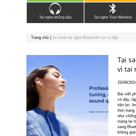
Tai nghe không dây
Tai nghe True Wireless
Trang chủ
so sánh tai nghe Bluetooth và có dây
Tại s
vì tai
25
/09
/202
Bài viết p
có dây, tậ
tiện lợi, 
thời trang
như chống
mang lại t
sang Blue
không gián