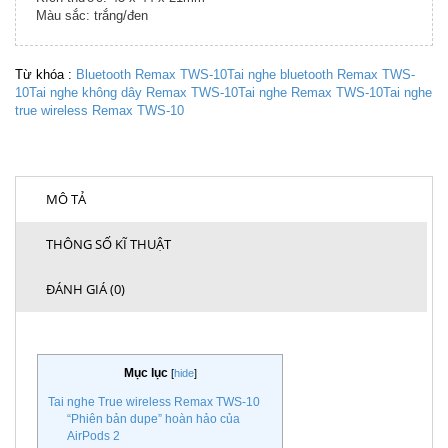
Màu sắc: trắng/đen
Từ khóa :
Bluetooth Remax TWS-10
Tai nghe bluetooth Remax TWS-
10
Tai nghe không dây Remax TWS-10
Tai nghe Remax TWS-10
Tai nghe
true wireless Remax TWS-10
MÔ TẢ
THÔNG SỐ KĨ THUẬT
ĐÁNH GIÁ (0)
Mục lục
[
hide
]
Tai nghe True wireless Remax TWS-10
“Phiên bản dupe” hoàn hảo của
AirPods 2