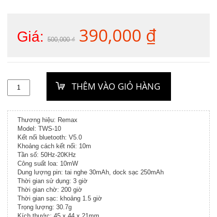
390,000
₫
Giá
Giá
Giá:
500,000
₫
gốc
hiện
là:
tại
500,000 ₫.
là:
390,000 ₫
Thương hiệu: Remax
Model: TWS-10
Kết nối bluetooth: V5.0
Khoảng cách kết nối: 10m
Tần số: 50Hz-20KHz
Công suất loa: 10mW
Dung lượng pin: tai nghe 30mAh, dock sạc 250mAh
Thời gian sử dụng: 3 giờ
Thời gian chờ: 200 giờ
Thời gian sạc: khoảng 1.5 giờ
Trọng lượng: 30.7g
Kích thước: 45 x 44 x 21mm