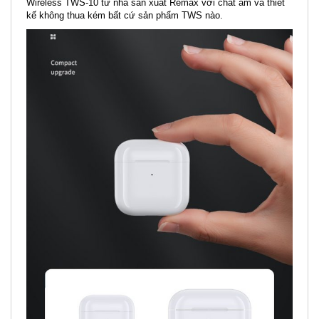
Wireless TWS-10 từ nhà sản xuất Remax với chất âm và thiết
kế không thua kém bất cứ sản phẩm TWS nào.