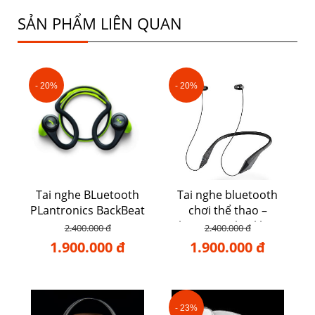
SẢN PHẨM LIÊN QUAN
- 20%
- 20%
Tai nghe BLuetooth
Tai nghe bluetooth
PLantronics BackBeat
chơi thể thao –
Fit
Plantronics backbeat
2.400.000 đ
2.400.000 đ
105
1.900.000 đ
1.900.000 đ
- 23%