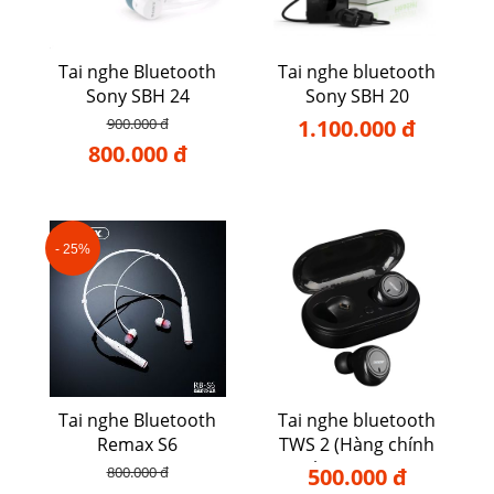
Tai nghe Bluetooth
Tai nghe bluetooth
Sony SBH 24
Sony SBH 20
900.000 đ
1.100.000 đ
800.000 đ
- 25%
Tai nghe Bluetooth
Tai nghe bluetooth
Remax S6
TWS 2 (Hàng chính
hãng TWS)
800.000 đ
500.000 đ