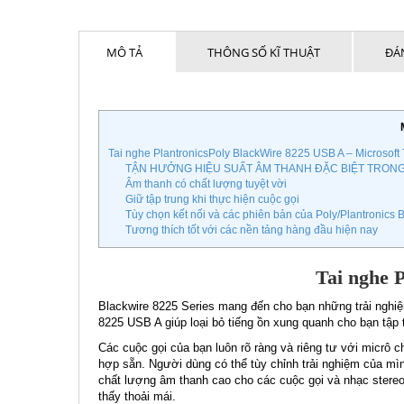
MÔ TẢ
THÔNG SỐ KĨ THUẬT
ĐÁN
Tai nghe PlantronicsPoly BlackWire 8225 USB A – Microsoft
TẬN HƯỞNG HIỆU SUẤT ÂM THANH ĐẶC BIỆT TRON
Âm thanh có chất lượng tuyệt vời
Giữ tập trung khi thực hiện cuộc gọi
Tùy chọn kết nối và các phiên bản của Poly/Plantronics 
Tương thích tốt với các nền tảng hàng đầu hiện nay
Tai nghe 
Blackwire 8225 Series mang đến cho bạn những trải nghiệm
8225 USB A giúp loại bỏ tiếng ồn xung quanh cho bạn tập
Các cuộc gọi của bạn luôn rõ ràng và riêng tư với micrô 
hợp sẵn. Người dùng có thể tùy chỉnh trải nghiệm của mì
chất lượng âm thanh cao cho các cuộc gọi và nhạc stere
thấy thoải mái.