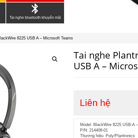
Tai nghe bluetooth khuyến mãi
 BlackWire 8225 USB A – Microsoft Teams
Tai nghe Plant
USB A – Micro
Liên hệ
Model: BlackWire 8225 USB-A –
P/N: 214408-01
Thương hiệu: Poly/Plantronics