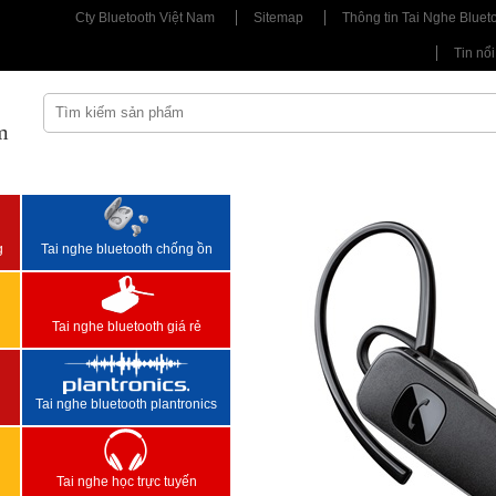
Cty Bluetooth Việt Nam
Sitemap
Thông tin Tai Nghe Bluet
Tin nổi
m
<
>
g
Tai nghe bluetooth chống ồn
Tai nghe bluetooth giá rẻ
Tai nghe bluetooth plantronics
Tai nghe học trực tuyến