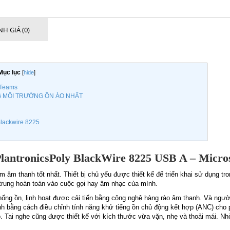
H GIÁ (0)
Mục lục
[
hide
]
 Teams
G MÔI TRƯỜNG ỒN ÀO NHẤT
Blackwire 8225
PlantronicsPoly BlackWire 8225 USB A – Micro
 âm thanh tốt nhất. Thiết bị chủ yếu được thiết kế để triển khai sử dụng tr
 trung hoàn toàn vào cuộc gọi hay âm nhạc của mình.
chống ồn, linh hoạt được cải tiến bằng công nghệ hàng rào âm thanh. Và người
nh bằng cách điều chỉnh tính năng khử tiếng ồn chủ động kết hợp (ANC) ch
o. Tai nghe cũng được thiết kế với kích thước vừa vặn, nhẹ và thoải mái. 