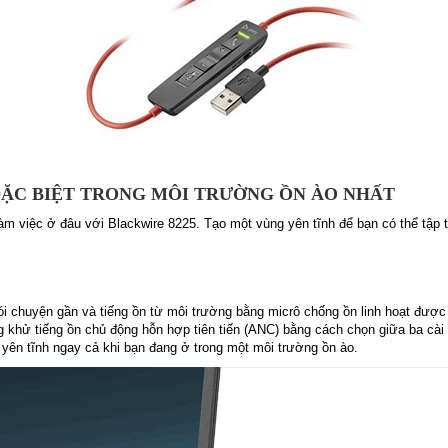
ẶC BIỆT TRONG MÔI TRƯỜNG ỒN ÀO NHẤT
làm việc ở đâu với Blackwire 8225. Tạo một vùng yên tĩnh để bạn có thể tập 
i chuyện gần và tiếng ồn từ môi trường bằng micrô chống ồn linh hoạt được 
g khử tiếng ồn chủ động hỗn hợp tiên tiến (ANC) bằng cách chọn giữa ba cài
yên tĩnh ngay cả khi bạn đang ở trong một môi trường ồn ào.