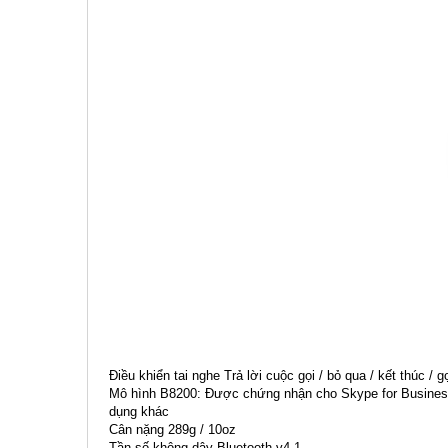
Điều khiển tai nghe Trả lời cuộc gọi / bỏ qua / kết thúc / 
Mô hình B8200: Được chứng nhận cho Skype for Business
dụng khác
Cân nặng 289g / 10oz
Tần số không dây Bluetooth v4.1