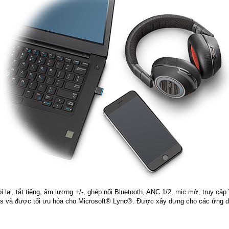
gọi lại, tắt tiếng, âm lượng +/-, ghép nối Bluetooth, ANC 1/2, mic mở, truy cập
 và được tối ưu hóa cho Microsoft® Lync®. Được xây dựng cho các ứng dụ