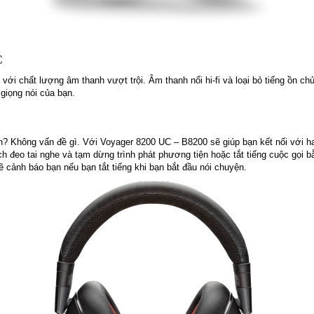
C
ới chất lượng âm thanh vượt trội. Âm thanh nổi hi-fi và loại bỏ tiếng ồn ch
 giọng nói của bạn.
ạn? Không vấn đề gì. Với Voyager 8200 UC – B8200 sẽ giúp bạn kết nối với ha
ách đeo tai nghe và tạm dừng trình phát phương tiện hoặc tắt tiếng cuộc gọi
sẽ cảnh báo bạn nếu bạn tắt tiếng khi bạn bắt đầu nói chuyện.