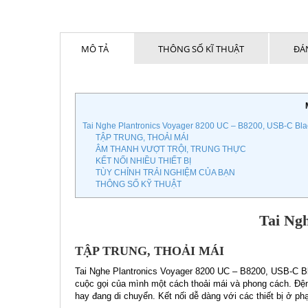
MÔ TẢ
THÔNG SỐ KĨ THUẬT
ĐÁN
Tai Nghe Plantronics Voyager 8200 UC – B8200, USB-C Bla
TẬP TRUNG, THOẢI MÁI
ÂM THANH VƯỢT TRỘI, TRUNG THỰC
KẾT NỐI NHIỀU THIẾT BỊ
TÙY CHỈNH TRẢI NGHIỆM CỦA BẠN
THÔNG SỐ KỸ THUẬT
Tai Ng
TẬP TRUNG, THOẢI MÁI
Tai Nghe Plantronics Voyager 8200 UC – B8200, USB-C Blac
cuộc gọi của mình một cách thoải mái và phong cách. Đệ
hay đang di chuyển. Kết nối dễ dàng với các thiết bị ở ph