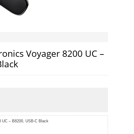
ronics Voyager 8200 UC –
Black
00 UC – B8200, USB-C Black