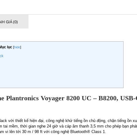
H GIÁ (0)
Mục lục
[
hide
]
ck
he Plantronics Voyager 8200 UC – B8200, USB-
k với thiết kế hiện đại, công nghệ khử tiếng ồn chủ động, chặn tiếng ồn xu
m tai mềm, thời gian nghe 24 giờ và cáp âm thanh 3,5 mm cho phép bạn phát
ạm vi lên tới 30 m / 98 ft với công nghệ Bluetooth® Class 1.