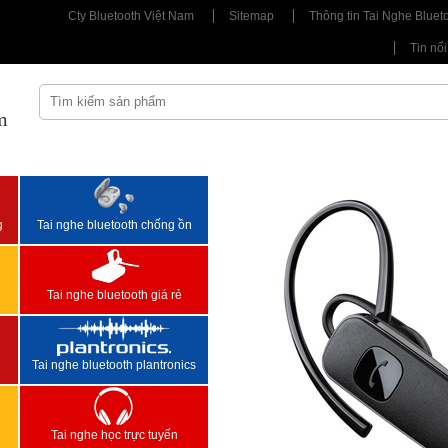
Cty Bluetooth Việt Nam
Sitemap
Thông tin Tai Nghe Bluet
Tin nổi
m
<
>
g
Tai nghe bluetooth chống ồn
Tai nghe bluetooth giá rẻ
Tai nghe bluetooth plantronics
Tai nghe học trực tuyến