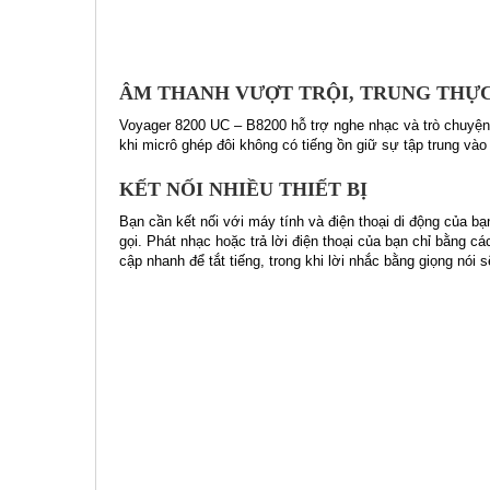
ÂM THANH VƯỢT TRỘI, TRUNG THỰ
Voyager 8200 UC – B8200 hỗ trợ nghe nhạc và trò chuyện v
khi micrô ghép đôi không có tiếng ồn giữ sự tập trung vào
KẾT NỐI NHIỀU THIẾT BỊ
Bạn cần kết nối với máy tính và điện thoại di động của b
gọi. Phát nhạc hoặc trả lời điện thoại của bạn chỉ bằng c
cập nhanh để tắt tiếng, trong khi lời nhắc bằng giọng nói 