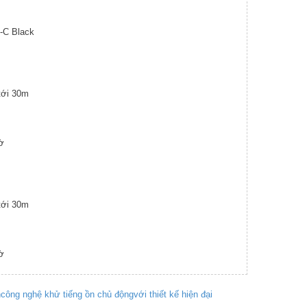
-C Black
tới 30m
ờ
tới 30m
ờ
h
công nghệ khử tiếng ồn chủ động
với thiết kế hiện đại