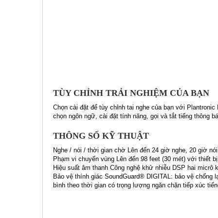
TÙY CHỈNH TRẢI NGHIỆM CỦA BẠN
Chọn cài đặt để tùy chỉnh tai nghe của bạn với Plantronic 
chọn ngôn ngữ, cài đặt tính năng, gọi và tắt tiếng thông 
THÔNG SỐ KỸ THUẬT
Nghe / nói / thời gian chờ Lên đến 24 giờ nghe, 20 giờ nói
Phạm vi chuyển vùng Lên đến 98 feet (30 mét) với thiết bị
Hiệu suất âm thanh Công nghệ khử nhiễu DSP hai micrô k
Bảo vệ thính giác SoundGuard® DIGITAL: bảo vệ chống lại 
bình theo thời gian có trọng lượng ngăn chặn tiếp xúc ti