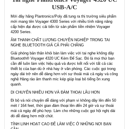
USB-A/C
Mới đây hãng Plantronics/Poly đã tung ra thị trường siêu phẩm
mới mang tên Voyager 4300 Series với nhiều tính năng nâng
cấp hiện đại được cải tiến từ sản phẩm tiền nhiệm Voyager
4200 Series.
ÂM THANH CHẤT LƯỢNG CHUYÊN NGHIỆP TRONG TAI
NGHE BLUETOOTH GIÁ CẢ PHẢI CHĂNG
Giải phóng bản thân khỏi bàn làm việc với tai nghe không dây
Bluetooth® Voyager 4320 UC Kèm Đế Sạc. Đó là mọi thứ bạn
cần để luôn làm việc hiệu quả và được kết nối với tất cả các
thiết bị của bạn dù ở nhà hay ở văn phòng. Các cuộc gọi trong
ngày dài trở nên dễ dàng hơn với sự thoải mái cả ngày và công
nghệ Hàng rào âm thanh mic kép giúp loại bỏ tiếng ồn xung
quanh.
DI CHUYỂN NHIỀU HƠN VÀ ĐÀM THOẠI LÂU HƠN
Đi bộ và nói chuyện dễ dàng với phạm vi không dây lên đến 50
mét / 164 feet, thời gian đàm thoại lên đến 24 giờ và sự thoải
mái cả ngày để phù hợp. Làm cho những cuộc gọi hội nghị dài
đó dễ dàng hơn một chút.
TÍNH LINH HOẠT CAO ĐỂ LÀM VIỆC Ở NHỮNG NƠI BẠN