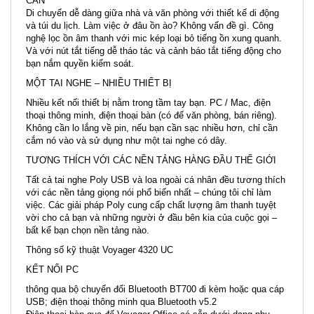
CẦN
Di chuyển dễ dàng giữa nhà và văn phòng với thiết kế di động
và túi du lịch. Làm việc ở đâu ồn ào? Không vấn đề gì. Công
nghệ lọc ồn âm thanh với mic kép loại bỏ tiếng ồn xung quanh.
Và với nút tắt tiếng dễ tháo tác và cảnh báo tắt tiếng động cho
bạn nắm quyền kiểm soát.
MỘT TAI NGHE – NHIỀU THIẾT BỊ
Nhiều kết nối thiết bị nằm trong tầm tay bạn. PC / Mac, điện
thoại thông minh, điện thoại bàn (có đế văn phòng, bán riêng).
Không cần lo lắng về pin, nếu bạn cần sạc nhiều hơn, chỉ cần
cắm nó vào và sử dụng như một tai nghe có dây.
TƯƠNG THÍCH VỚI CÁC NỀN TẢNG HÀNG ĐẦU THẾ GIỚI
Tất cả tai nghe Poly USB và loa ngoài cá nhân đều tương thích
với các nền tảng giọng nói phổ biến nhất – chúng tôi chỉ làm
việc. Các giải pháp Poly cung cấp chất lượng âm thanh tuyệt
vời cho cả bạn và những người ở đầu bên kia của cuộc gọi –
bất kể bạn chọn nền tảng nào.
Thông số kỹ thuật Voyager 4320 UC
KẾT NỐI PC
thông qua bộ chuyển đổi Bluetooth BT700 đi kèm hoặc qua cáp
USB; điện thoại thông minh qua Bluetooth v5.2