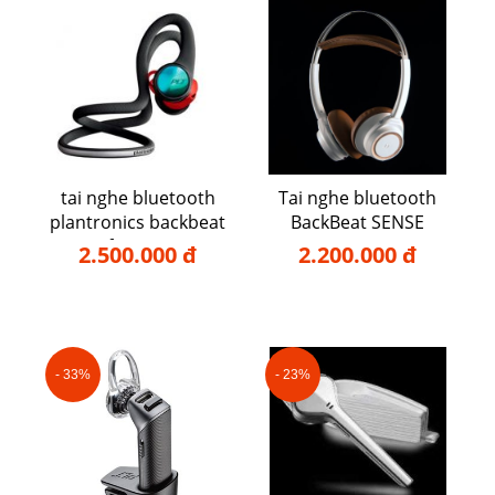
tai nghe bluetooth
Tai nghe bluetooth
plantronics backbeat
BackBeat SENSE
fit 2100
2.500.000 đ
2.200.000 đ
- 33%
- 23%