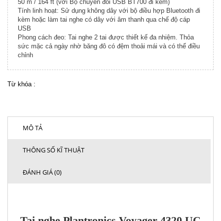
50 m / 164 ft (với Bộ chuyển đổi USB BT700 đi kèm)
Tính linh hoạt: Sử dụng không dây với bộ điều hợp Bluetooth đi
kèm hoặc làm tai nghe có dây với âm thanh qua chế độ cáp
USB
Phong cách đeo: Tai nghe 2 tai được thiết kế đa nhiệm. Thỏa
sức mặc cả ngày nhờ băng đô có đệm thoải mái và có thể điều
chỉnh
Từ khóa :
MÔ TẢ
THÔNG SỐ KĨ THUẬT
ĐÁNH GIÁ (0)
Tai nghe Plantronics Voyager 4320 UC