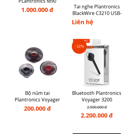
PLantronics M90
Tai nghe Plantronics
1.000.000 đ
BlackWire C3210 USB-
A
Liên hệ
- 12%
Bộ núm tai
Bluetooth Plantronics
Plantronics Voyager
Voyager 3200
5200
200.000 đ
2.500.000 đ
2.200.000 đ