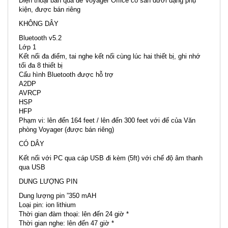
Điện thoại bàn qua đế Voyager Office có sẵn dưới dạng phụ
kiện, được bán riêng
KHÔNG DÂY
Bluetooth v5.2
Lớp 1
Kết nối đa điểm, tai nghe kết nối cùng lúc hai thiết bị, ghi nhớ
tối đa 8 thiết bị
Cấu hình Bluetooth được hỗ trợ
A2DP
AVRCP
HSP
HFP
Phạm vi: lên đến 164 feet / lên đến 300 feet với đế của Văn
phòng Voyager (được bán riêng)
CÓ DÂY
Kết nối với PC qua cáp USB đi kèm (5ft) với chế độ âm thanh
qua USB
DUNG LƯỢNG PIN
Dung lượng pin ”350 mAH
Loại pin: ion lithium
Thời gian đàm thoại: lên đến 24 giờ *
Thời gian nghe: lên đến 47 giờ *