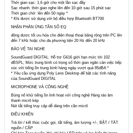
Thời gian sạc: 1,6 giờ cho một lần sạc đầy
Sạc nhanh: thời gian nghe lên đến 10 giờ sau 15 phút sạc
Thời gian chờ: lên đến 50 ngày *
* Khi được sử dụng với bộ điều hợp Bluetooth BT700
NHẬN PHẢN ỨNG TẦN SỐ EQ
động được tối ưu hóa cho điện thoại thoại băng rộng trên PC lên
đến 7 kHz hoặc cho đa phương tiện 20 Hz đến 20 kHz
BẢO VỆ TAI NGHE
SoundGuard DIGITAL: Hỗ trợ G616 giới hạn mức tới 102
dBSPL; Mức trung bình có trọng số thời gian ngăn cản việc tiếp
xúc với tiếng ồn trung bình hàng ngày vượt quá 85dBA *
* Yêu cầu ứng dụng Poly Lens Desktop để bật các tính năng
của SoundGuard DIGITAL
MICROPHONE VÀ CÔNG NGHỆ
Bùng nổ khử tiếng ồn linh hoạt với công nghệ Hàng rào âm
thanh micrô kép
Nút tắt tiếng truy cập dễ dàng trên cần micrô
ĐIỀU KHIỂN
Trả lời / kết thúc cuộc gọi, tắt tiếng, âm lượng +/-, BẬT / TẮT
nguồn / CẶP