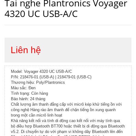
Tai nghe Plantronics Voyager
4320 UC USB-A/C
Liên hệ
Model: Voyager 4320 UC USB-A/C
P/N: 218476-01 (USB-A) | 218479-01 (USB-C)
Thương hiệu: Poly/Plantronics
Màu sắc: Đen
Tình trạng: Còn hàng
Bảo hành: 24 tháng
Chất lượng âm thanh đẳng cấp với micrô kép khử tiếng ồn với
công nghệ Hàng rào âm thanh để chặn tiếng ồn xung quanh
trong một cần micrô linh hoạt
Khả năng kết nối và tính di động cao kết nối với máy tính qua
bộ điều hợp Bluetooth BT700 hoặc thiết bị di động qua Bluetooth
v5.2. Di chuyển tự do với phạm vi không dây Bluetooth lên đến