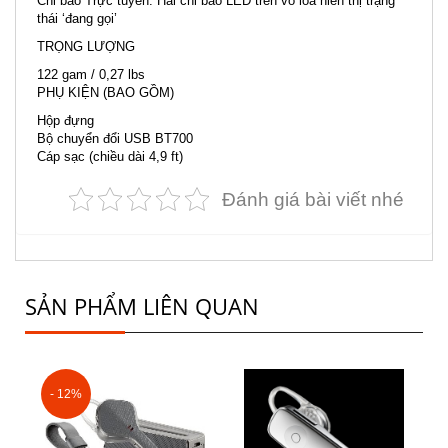
Chỉ báo Trực tuyến: Hai chỉ báo LED trên vỏ loa hiển thị trạng
thái ‘đang gọi’
TRỌNG LƯỢNG
122 gam / 0,27 lbs
PHỤ KIỆN (BAO GỒM)
Hộp đựng
Bộ chuyển đổi USB BT700
Cáp sạc (chiều dài 4,9 ft)
Đánh giá bài viết nhé
SẢN PHẨM LIÊN QUAN
- 12%