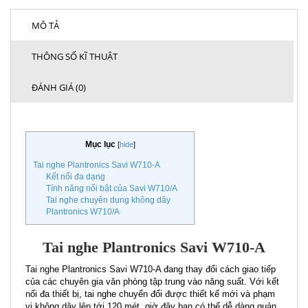
MÔ TẢ
THÔNG SỐ KĨ THUẬT
ĐÁNH GIÁ (0)
Mục lục
[
hide
]
Tai nghe Plantronics Savi W710-A
Kết nối đa dạng
Tính năng nổi bật của Savi W710/A
Tai nghe chuyên dụng không dây
Plantronics W710/A
Tai nghe Plantronics Savi W710-A
Tai nghe Plantronics Savi W710-A đang thay đổi cách giao tiếp
của các chuyên gia văn phòng tập trung vào năng suất. Với kết
nối đa thiết bị, tai nghe chuyển đổi được thiết kế mới và phạm
vi không dây lên tới 120 mét, giờ đây bạn có thể dễ dàng quản