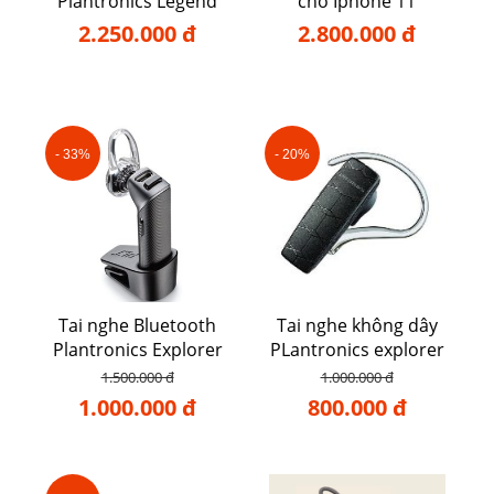
Plantronics Legend
cho Iphone 11
2.250.000 đ
2.800.000 đ
- 33%
- 20%
Tai nghe Bluetooth
Tai nghe không dây
Plantronics Explorer
PLantronics explorer
102
50
1.500.000 đ
1.000.000 đ
1.000.000 đ
800.000 đ