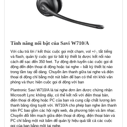
Tính năng nổi bật của Savi W710/A
Với câu trả lời / kết thúc cuộc gọi một chạm, vol +/-, tắt tiếng
và flash, quản lý cuộc gọi từ bất kỳ thiết bị được kết nối nào
cách đế sạc đến 350 feet. Tự động định tuyến các cuộc gọi di
động đến điện thoại di động hoặc tai nghe – bất kỳ thiết bị nào
trong tầm tay dễ dàng. Chuyển âm thanh giữa tai nghe và điện
thoại di động chỉ bằng một nút bấm để bạn có thể rời khỏi văn
phòng và thực hiện cuộc gọi di động với bạn
Plantronic Savi W710/A là tai nghe đơn âm được chứng nhận
Microsoft Lync không dây, có thể kết nối với điện thoại bàn,
điện thoại di động hoặc PC của bạn và cung cấp chất lượng âm
thanh băng rộng tuyệt vời. W710/A cho phép bạn nghe âm thanh
trên PC bao gồm các hội nghị web, đa phương tiện và âm nhạc.
Chuyển đổi liền mạch giữa điện thoại di động, điện thoại bàn và
PC chỉ bằng một nút bấm để quản lý hiệu quả tất cả các cuộc
gọi của bạn bằng một tai nghe.