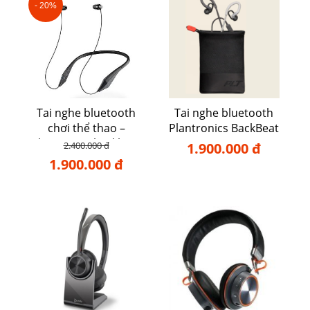
- 20%
Tai nghe bluetooth
Tai nghe bluetooth
chơi thể thao –
Plantronics BackBeat
Plantronics backbeat
FIT 350
2.400.000 đ
1.900.000 đ
105
1.900.000 đ