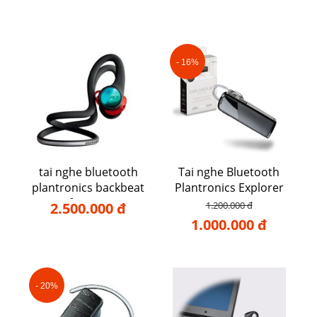
- 16%
tai nghe bluetooth
Tai nghe Bluetooth
plantronics backbeat
Plantronics Explorer
fit 2100
80
2.500.000 đ
1.200.000 đ
1.000.000 đ
- 20%