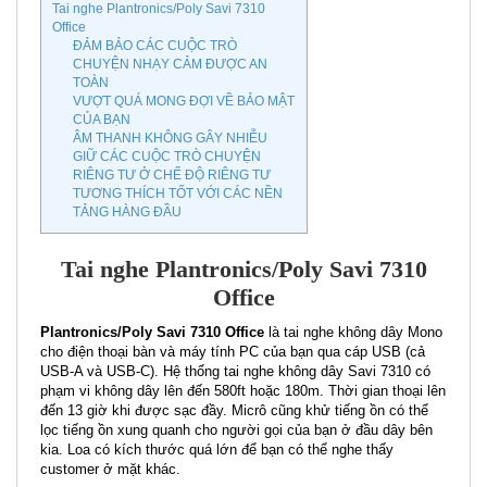
Tai nghe Plantronics/Poly Savi 7310
Office
ĐẢM BẢO CÁC CUỘC TRÒ
CHUYỆN NHẠY CẢM ĐƯỢC AN
TOÀN
VƯỢT QUÁ MONG ĐỢI VỀ BẢO MẬT
CỦA BẠN
ÂM THANH KHÔNG GÂY NHIỄU
GIỮ CÁC CUỘC TRÒ CHUYỆN
RIÊNG TƯ Ở CHẾ ĐỘ RIÊNG TƯ
TƯƠNG THÍCH TỐT VỚI CÁC NỀN
TẢNG HÀNG ĐẦU
Tai nghe Plantronics/Poly Savi 7310
Office
Plantronics/Poly Savi 7310 Office
là tai nghe không dây Mono
cho điện thoại bàn và máy tính PC của bạn qua cáp USB (cả
USB-A và USB-C). Hệ thống tai nghe không dây Savi 7310 có
phạm vi không dây lên đến 580ft hoặc 180m. Thời gian thoại lên
đến 13 giờ khi được sạc đầy. Micrô cũng khử tiếng ồn có thể
lọc tiếng ồn xung quanh cho người gọi của bạn ở đầu dây bên
kia. Loa có kích thước quá lớn để bạn có thể nghe thấy
customer ở ​​mặt khác.