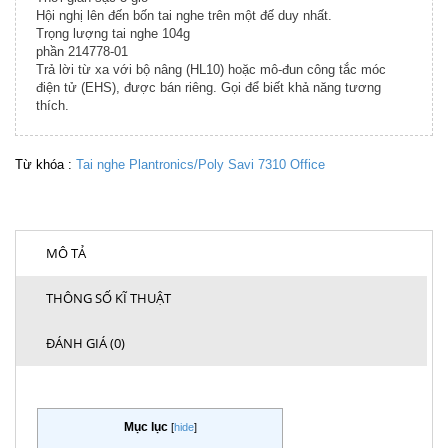
Hội nghị lên đến bốn tai nghe trên một đế duy nhất.
Trọng lượng tai nghe 104g
phần 214778-01
Trả lời từ xa với bộ nâng (HL10) hoặc mô-đun công tắc móc
điện tử (EHS), được bán riêng. Gọi để biết khả năng tương
thích.
Từ khóa :
Tai nghe Plantronics/Poly Savi 7310 Office
MÔ TẢ
THÔNG SỐ KĨ THUẬT
ĐÁNH GIÁ (0)
Mục lục
[
hide
]