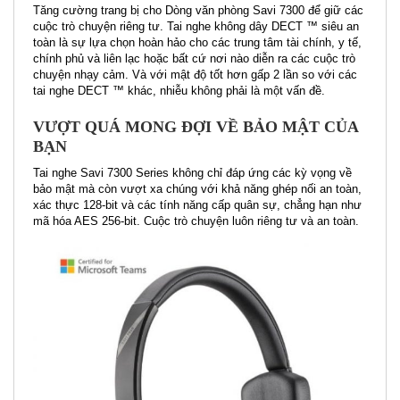
Tăng cường trang bị cho Dòng văn phòng Savi 7300 để giữ các
cuộc trò chuyện riêng tư. Tai nghe không dây DECT ™ siêu an
toàn là sự lựa chọn hoàn hảo cho các trung tâm tài chính, y tế,
chính phủ và liên lạc hoặc bất cứ nơi nào diễn ra các cuộc trò
chuyện nhạy cảm. Và với mật độ tốt hơn gấp 2 lần so với các
tai nghe DECT ™ khác, nhiễu không phải là một vấn đề.
VƯỢT QUÁ MONG ĐỢI VỀ BẢO MẬT CỦA
BẠN
Tai nghe Savi 7300 Series không chỉ đáp ứng các kỳ vọng về
bảo mật mà còn vượt xa chúng với khả năng ghép nối an toàn,
xác thực 128-bit và các tính năng cấp quân sự, chẳng hạn như
mã hóa AES 256-bit. Cuộc trò chuyện luôn riêng tư và an toàn.