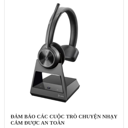
ĐẢM BẢO CÁC CUỘC TRÒ CHUYỆN NHẠY
CẢM ĐƯỢC AN TOÀN