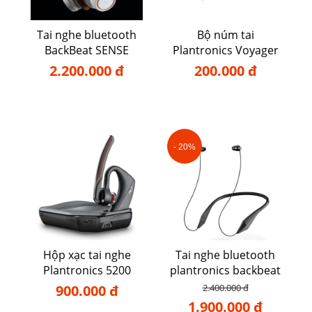
Tai nghe bluetooth
Bộ núm tai
BackBeat SENSE
Plantronics Voyager
5200
2.200.000 đ
200.000 đ
- 20%
Hộp xạc tai nghe
Tai nghe bluetooth
Plantronics 5200
plantronics backbeat
105
900.000 đ
2.400.000 đ
1.900.000 đ