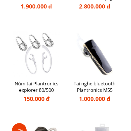
FIT 350
5220
1.900.000 đ
2.800.000 đ
Núm tai Plantronics
Tai nghe bluetooth
explorer 80/500
Plantronics M55
150.000 đ
1.000.000 đ
- 7%