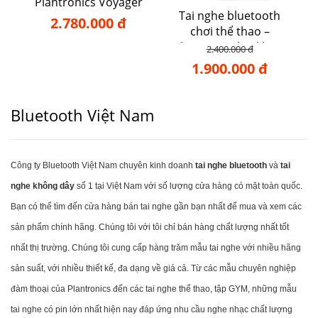
Plantronics Voyager
Tai nghe bluetooth
5200
2.780.000 đ
chơi thể thao –
Plantronics backbeat
2.400.000 đ
105
1.900.000 đ
Bluetooth Việt Nam
Công ty Bluetooth Việt Nam chuyên kinh doanh
tai nghe bluetooth
và
tai
nghe không dây
số 1 tại Việt Nam với số lượng cửa hàng có mặt toàn quốc.
Bạn có thể tìm đến cửa hàng bán tai nghe gần bạn nhất để mua và xem các
sản phẩm chính hãng. Chúng tôi với tôi chỉ bán hàng chất lượng nhất tốt
nhất thị trường. Chúng tôi cung cấp hàng trăm mẫu tai nghe với nhiều hãng
sản suất, với nhiều thiết kế, đa dạng về giá cả. Từ các mẫu chuyên nghiệp
đàm thoại của Plantronics đến các tai nghe thể thao, tập GYM, những mẫu
tai nghe có pin lớn nhất hiện nay đáp ứng nhu cầu nghe nhạc chất lượng