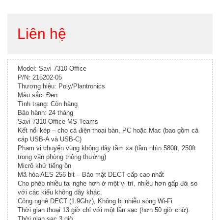
Liên hệ
Model: Savi 7310 Office
P/N: 215202-05
Thương hiệu: Poly/Plantronics
Màu sắc: Đen
Tình trạng: Còn hàng
Bảo hành: 24 tháng
Savi 7310 Office MS Teams
Kết nối kép – cho cả điện thoại bàn, PC hoặc Mac (bao gồm cả
cáp USB-A và USB-C)
Phạm vi chuyển vùng không dây tầm xa (tầm nhìn 580ft, 250ft
trong văn phòng thông thường)
Micrô khử tiếng ồn
Mã hóa AES 256 bit – Bảo mật DECT cấp cao nhất
Cho phép nhiều tai nghe hơn ở một vị trí, nhiều hơn gấp đôi so
với các kiểu không dây khác.
Công nghệ DECT (1.9Ghz), Không bị nhiễu sóng Wi-Fi
Thời gian thoại 13 giờ chỉ với một lần sạc (hơn 50 giờ chờ).
Thời gian sạc 3 giờ