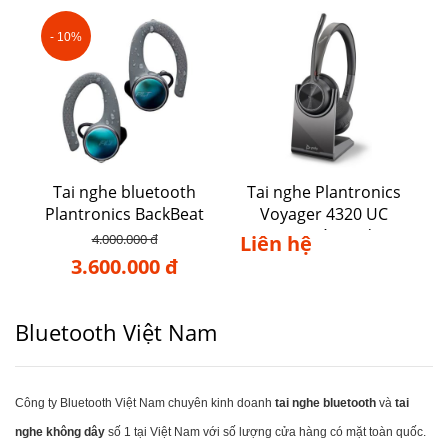
- 10%
Tai nghe bluetooth
Tai nghe Plantronics
Plantronics BackBeat
Voyager 4320 UC
FIT 3100
USB-A/C Kèm Đế Sạc
4.000.000 đ
Liên hệ
3.600.000 đ
Bluetooth Việt Nam
Công ty Bluetooth Việt Nam chuyên kinh doanh
tai nghe bluetooth
và
tai
nghe không dây
số 1 tại Việt Nam với số lượng cửa hàng có mặt toàn quốc.