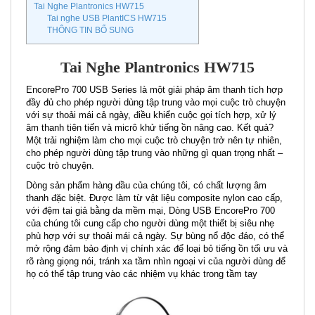
Tai Nghe Plantronics HW715
Tai nghe USB PlantICS HW715
THÔNG TIN BỔ SUNG
Tai Nghe Plantronics HW715
EncorePro 700 USB Series là một giải pháp âm thanh tích hợp
đầy đủ cho phép người dùng tập trung vào mọi cuộc trò chuyện
với sự thoải mái cả ngày, điều khiển cuộc gọi tích hợp, xử lý
âm thanh tiên tiến và micrô khử tiếng ồn nâng cao. Kết quả?
Một trải nghiệm làm cho mọi cuộc trò chuyện trở nên tự nhiên,
cho phép người dùng tập trung vào những gì quan trọng nhất –
cuộc trò chuyện.
Dòng sản phẩm hàng đầu của chúng tôi, có chất lượng âm
thanh đặc biệt. Được làm từ vật liệu composite nylon cao cấp,
với đệm tai giả bằng da mềm mại, Dòng USB EncorePro 700
của chúng tôi cung cấp cho người dùng một thiết bị siêu nhẹ
phù hợp với sự thoải mái cả ngày. Sự bùng nổ độc đáo, có thể
mở rộng đảm bảo định vị chính xác để loại bỏ tiếng ồn tối ưu và
rõ ràng giọng nói, tránh xa tầm nhìn ngoại vi của người dùng để
họ có thể tập trung vào các nhiệm vụ khác trong tầm tay