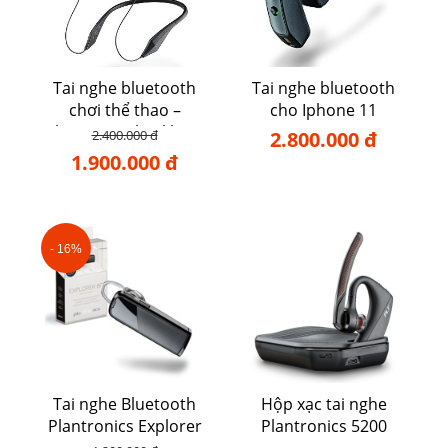
Tai nghe bluetooth
Tai nghe bluetooth
chơi thể thao –
cho Iphone 11
Plantronics backbeat
2.400.000 đ
2.800.000 đ
105
1.900.000 đ
- 16%
Tai nghe Bluetooth
Hộp xạc tai nghe
Plantronics Explorer
Plantronics 5200
80