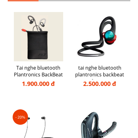
Tai nghe bluetooth
tai nghe bluetooth
Plantronics BackBeat
plantronics backbeat
FIT 350
fit 2100
1.900.000 đ
2.500.000 đ
- 20%