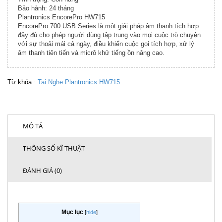
Bảo hành: 24 tháng
Plantronics EncorePro HW715
EncorePro 700 USB Series là một giải pháp âm thanh tích hợp
đầy đủ cho phép người dùng tập trung vào mọi cuộc trò chuyện
với sự thoải mái cả ngày, điều khiển cuộc gọi tích hợp, xử lý
âm thanh tiên tiến và micrô khử tiếng ồn nâng cao.
Từ khóa :
Tai Nghe Plantronics HW715
MÔ TẢ
THÔNG SỐ KĨ THUẬT
ĐÁNH GIÁ (0)
Mục lục
[
hide
]