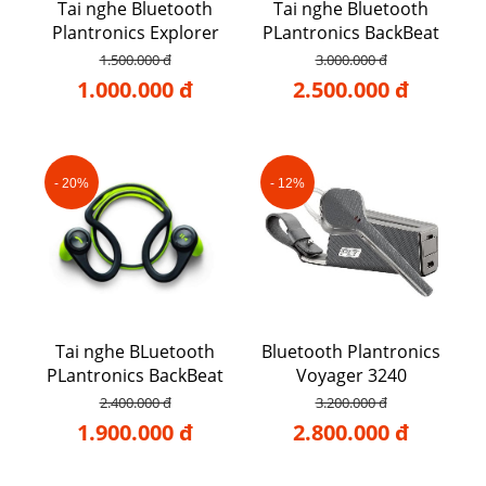
Tai nghe Bluetooth
Tai nghe Bluetooth
Plantronics Explorer
PLantronics BackBeat
102
GO 3
1.500.000 đ
3.000.000 đ
1.000.000 đ
2.500.000 đ
- 20%
- 12%
Tai nghe BLuetooth
Bluetooth Plantronics
PLantronics BackBeat
Voyager 3240
Fit
2.400.000 đ
3.200.000 đ
1.900.000 đ
2.800.000 đ