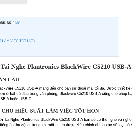
Mục lục
[
hide
]
 LÀM VIỆC TỐT HƠN
Tai Nghe Plantronics BlackWire C5210 USB-A
ÀN CẦU
lackWire C5210 USB-A mang đến cho bạn sự thoải mái tối đa. Được thiết kế c
 hơn ở bất cứ đâu trong văn phòng, Blackwire C5210 USB-A cũng cho phép bạn
 USB A hoặc USB-C.
CHO HIỆU SUẤT LÀM VIỆC TỐT HƠN
Với Tai Nghe Plantronics BlackWire C5210 USB-A bạn sẽ có thể nghe và nghe 
 tiếng ồn thụ động, trong khi một micro được điều chỉnh chính xác sẽ loại bỏ