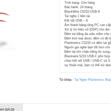
Tình trạng: Còn hàng
Bảo hành: 24 tháng
BlackWire C5210 USB-A
Tai nghe 1 bên tai
Kết nối USB – A
Âm thanh băng rộng PC cao cấp 
Xử lý tín hiệu số (DSP) cho âm 
Đệm tai bằng da siêu mềm cho 
Đệm kim loại được đệm có độ b
Plantronics C5210 có đệm tai 
Người gọi nghe bạn tốt hơn với 
Đệm tai lớn chặn tiếng ồn xung
Blackwire 5210 USB-C phù hợp v
chọn kết nối USB / USB-C và 3,5
sự thoải mái, bạn có thể sử dụn
Từ khóa :
Tai Nghe Plantronics Bl
H GIÁ (0)