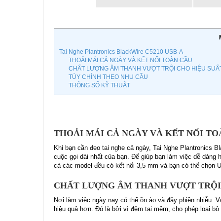
Tai Nghe Plantronics BlackWire C5210 USB-A
THOẢI MÁI CẢ NGÀY VÀ KẾT NỐI TOÀN CẦU
CHẤT LƯỢNG ÂM THANH VƯỢT TRỘI CHO HIỆU SUẤT
TÙY CHỈNH THEO NHU CẦU
THÔNG SỐ KỸ THUẬT
THOẢI MÁI CẢ NGÀY VÀ KẾT NỐI TO
Khi bạn cần đeo tai nghe cả ngày, Tai Nghe Plantronics B
cuộc gọi dài nhất của bạn. Để giúp bạn làm việc dễ dàng
cả các model đều có kết nối 3,5 mm và bạn có thể chọn
CHẤT LƯỢNG ÂM THANH VƯỢT TRỘI 
Nơi làm việc ngày nay có thể ồn ào và đầy phiền nhiễu. 
hiệu quả hơn. Đó là bởi vì đệm tai mềm, cho phép loại bỏ