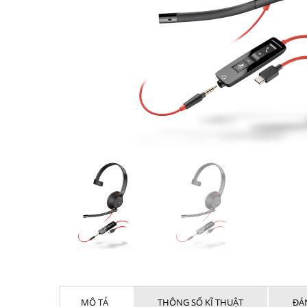
MÔ TẢ
THÔNG SỐ KĨ THUẬT
ĐÁN