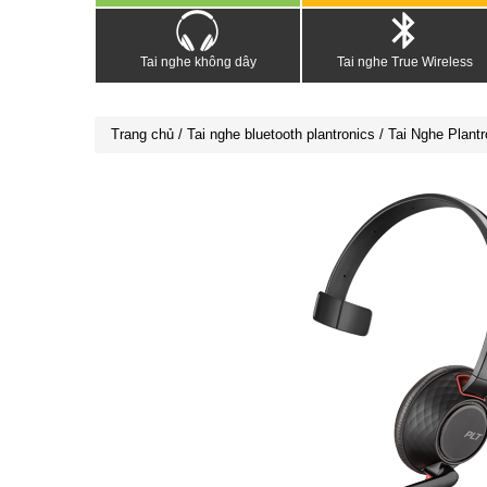
Tai nghe không dây
Tai nghe True Wireless
Trang chủ
/
Tai nghe bluetooth plantronics
/ Tai Nghe Plant