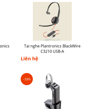
onics
Tai nghe Plantronics BlackWire
C3210 USB-A
Liên hệ
- 33%