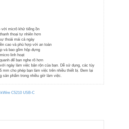
với micrô khử tiếng ồn
thanh thoại tự nhiên hơn
sự thoải mái cả ngày
ền cao và phù hợp với an toàn
gấp và bao gồm hộp đựng
micro linh hoạt
 quanh để bạn nghe rõ hơn
ới ngày làm việc bận rộn của bạn. Dễ sử dụng, các tùy
 mm cho phép bạn làm việc trên nhiều thiết bị. Đem lại
g sản phẩm trong nhiều giờ làm việc.
ackWire C5210 USB-C