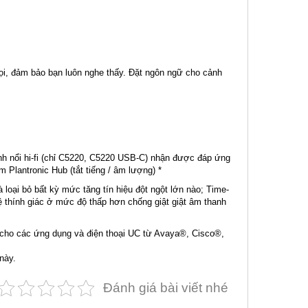
 gọi, đảm bảo bạn luôn nghe thấy. Đặt ngôn ngữ cho cảnh
anh nổi hi-fi (chỉ C5220, C5220 USB-C) nhận được đáp ứng
 Plantronic Hub (tắt tiếng / âm lượng) *
loại bỏ bất kỳ mức tăng tín hiệu đột ngột lớn nào; Time-
 thính giác ở mức độ thấp hơn chống giật giật âm thanh
ho các ứng dụng và điện thoại UC từ Avaya®, Cisco®,
này.
Đánh giá bài viết nhé