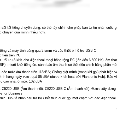
i đặt tắt tiếng chuyên dụng, có thể tùy chỉnh cho phép bạn tự tin nhận cuộc
rò chuyện của mình nhiều hơn.
i động và máy tính bảng qua 3,5mm và các thiết bị hỗ trợ USB-C
 tiện trên PC
, tối ưu 8 kHz cho điện thoại thoại băng rộng PC (lên đến 6.800 Hz), âm th
SP), micrô khử tiếng ồn, cảnh báo âm thanh có thể điều chỉnh bằng phần mềm
ác mức âm thanh trên 118dBA; Chống giật mình (trong khi gọi) phát hiện và 
bình hàng ngày vượt quá 85 dBA (được kích hoạt bởi Plantronic Hub). Bảo vệ
ức cao nhất ở mức 102 dBA
: C5220 USB (Âm thanh nổi); C5220 USB-C (Âm thanh nổi): Được xây dựng c
e for Business
ic Hub để nhận câu trả lời / kết thúc cuộc gọi một chạm với các điện thoại 