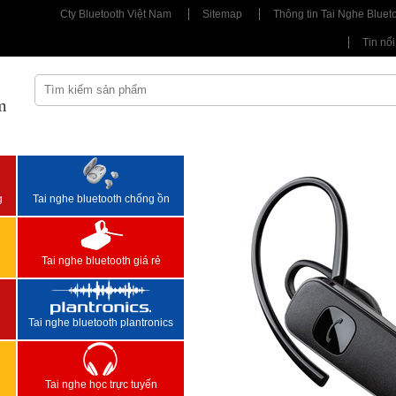
Cty Bluetooth Việt Nam
Sitemap
Thông tin Tai Nghe Bluet
Tin nổi
m
<
>
g
Tai nghe bluetooth chống ồn
Tai nghe bluetooth giá rẻ
Tai nghe bluetooth plantronics
Tai nghe học trực tuyến