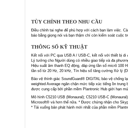
TÙY CHỈNH THEO NHU CẦU
Điều chỉnh tai nghe để phù hợp với cách bạn làm việc. Cà
báo bằng giọng nói và bạn thậm chí còn kiểm soát cuộc t
THÔNG SỐ KỸ THUẬT
Kết nối với PC qua USB A / USB-C, kết nối với thiết bị d
Lý tưởng cho Người dùng có nhiều giao tiếp và đa phương
Hiệu suất âm thanh EQ động, đáp ứng tần số micrô 100 Hz
tần số từ 20 Hz, 20 kHz, Tín hiệu số tăng cường Xử lý (D
Bảo vệ thính giác SoundGuard® DIGITAL bảo vệ chống lại c
weighted Average ngăn chặn mức tiếp xúc tiếng ồn trung 
được cung cấp bởi phần mềm Plantronic Hub giới hạn m
Mô hình C5210 USB (Monaural); C5210 USB-C (Monaural)
Microsoft® và hơn thế nữa. * Được chứng nhận cho Skyp
* Tải xuống bản phát hành mới nhất của phần mềm Plantron