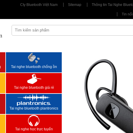
Cty Bluetooth Việt Nam
Sitemap
Thông tin Tai Nghe Bluet
Tin nổi
m
<
>
g
Tai nghe bluetooth chống ồn
Tai nghe bluetooth giá rẻ
Tai nghe bluetooth plantronics
Tai nghe học trực tuyến