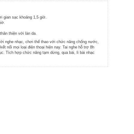
i gian sạc khoảng 1,5 giờ.
iờ.
 thân thiện với làn da.
ời nghe nhạc, chơi thể thao với chức năng chống nước,
ết nối mọi loại điện thoại hiện nay. Tai nghe hỗ trợ 8h
ục. Tích hợp chức năng tạm dừng, qua bài, lì bài nhạc