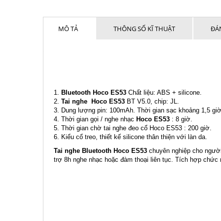
MÔ TẢ
THÔNG SỐ KĨ THUẬT
ĐÁN
1.
Bluetooth Hoco ES53
Chất liệu: ABS + silicone.
2.
Tai nghe Hoco ES53
BT V5.0, chip: JL.
3. Dung lượng pin: 100mAh. Thời gian sạc khoảng 1,5 giờ
4. Thời gian gọi / nghe nhạc
Hoco ES53
: 8 giờ.
5. Thời gian chờ tai nghe đeo cổ Hoco ES53 : 200 giờ.
6. Kiểu cổ treo, thiết kế silicone thân thiện với làn da.
Tai nghe Bluetooth Hoco ES53
chuyên nghiệp cho người 
trợ 8h nghe nhạc hoặc đàm thoại liên tục. Tích hợp chức n