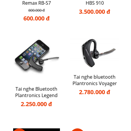
Remax RB-S7
HBS 910
800.000 đ
3.500.000 đ
600.000 đ
Tai nghe bluetooth
Plantronics Voyager
Tai nghe Bluetooth
5200
2.780.000 đ
Plantronics Legend
2.250.000 đ