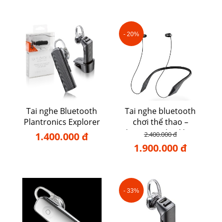
- 20%
Tai nghe Bluetooth
Tai nghe bluetooth
Plantronics Explorer
chơi thể thao –
110
Plantronics backbeat
1.400.000 đ
2.400.000 đ
105
1.900.000 đ
- 33%