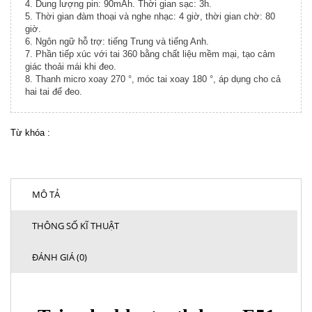
4. Dung lượng pin: 90mAh. Thời gian sạc: 3h.
5. Thời gian đàm thoại và nghe nhạc: 4 giờ, thời gian chờ: 80
giờ.
6. Ngôn ngữ hỗ trợ: tiếng Trung và tiếng Anh.
7. Phần tiếp xúc với tai 360 bằng chất liệu mềm mại, tạo cảm
giác thoải mái khi đeo.
8. Thanh micro xoay 270 °, móc tai xoay 180 °, áp dụng cho cả
hai tai để đeo.
Từ khóa :
MÔ TẢ
THÔNG SỐ KĨ THUẬT
ĐÁNH GIÁ (0)