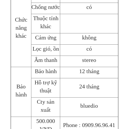
Chống nước
có
Thuộc tính
Chức
khác
năng
khác
Cảm ứng
không
Lọc gió, ồn
có
Âm thanh
stereo
Bảo hành
12 tháng
Hỗ trợ kỹ
Bảo
24 tháng
thuật
hành
Cty sản
bluedio
xuất
500.000
Phone : 0909.96.96.41
VNĐ