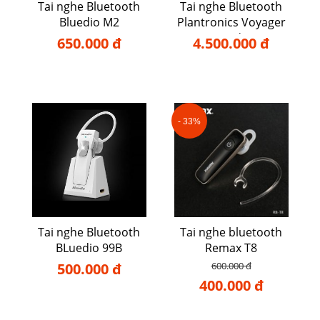
Tai nghe Bluetooth
Tai nghe Bluetooth
Bluedio M2
Plantronics Voyager
Legend UC
650.000 đ
4.500.000 đ
- 33%
Tai nghe Bluetooth
Tai nghe bluetooth
BLuedio 99B
Remax T8
500.000 đ
600.000 đ
400.000 đ