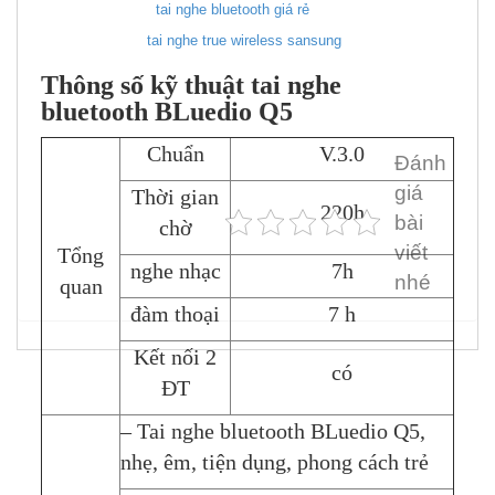
tai nghe bluetooth giá rẻ
tai nghe true wireless sansung
Thông số kỹ thuật tai nghe
bluetooth BLuedio Q5
Chuẩn
V.3.0
Đánh
giá
Thời gian
220h
bài
chờ
viết
Tổng
nghe nhạc
7h
nhé
quan
đàm thoại
7 h
Kết nối 2
có
ĐT
– Tai nghe bluetooth BLuedio Q5,
nhẹ, êm, tiện dụng, phong cách trẻ